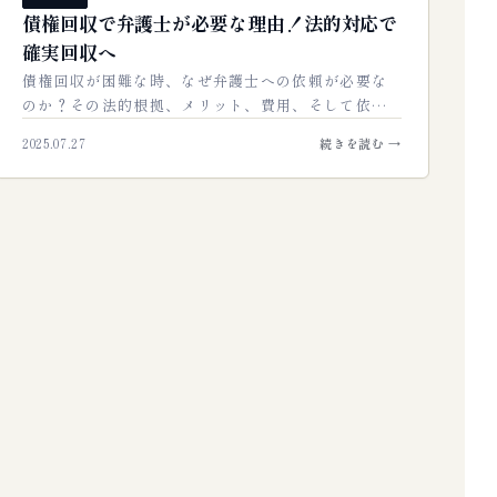
債権回収で弁護士が必要な理由！法的対応で
確実回収へ
債権回収が困難な時、なぜ弁護士への依頼が必要な
のか？その法的根拠、メリット、費用、そして依頼
の流れを徹底解説。自力での回収では難しい債権
2025.07.27
続きを読む →
を、法的手続きで確実に回収し、経営を守るため…