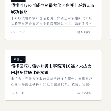
債権回収の可能性を最大化！弁護士が教える
成功戦略
未回収債権に悩む企業必見。弁護士が債権回収の成
功確率を高める方法を徹底解説します。法的手段の
活用、証拠の重要性、費用対効果の判断まで、貴社
2025.07.27
続きを読む →
の債権回収を確実に成功に導くための実践的ノ…
弁護士
債権回収に強い弁護士事務所10選！未払金
回収を徹底比較解説
未払金・売掛金回収の最終手段は弁護士。債権回収
に強い弁護士事務所10社を徹底比較。費用、実績、
選び方まで網羅し、あなたの会社の資金を確実に守
2025.07.14
続きを読む →
る秘訣を解説します。…