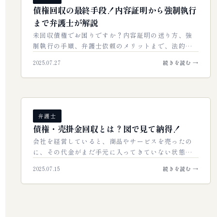
債権回収の最終手段！内容証明から強制執行
まで弁護士が解説
未回収債権でお困りですか？内容証明の送り方、強
制執行の手順、弁護士依頼のメリットまで、法的な
債権回収を成功させるための全知識を解説。確実な
2025.07.27
続きを読む →
回収で貴社の資金を守るための完全ガイドです…
弁護士
債権・売掛金回収とは？図で見て納得！
会社を経営していると、商品やサービスを売ったの
に、その代金がまだ手元に入ってきていない状態が
あります。これを「売掛金（うりかけきん）」や
2025.07.15
続きを読む →
「債権（さいけん）」と呼びます。簡単に言えば…