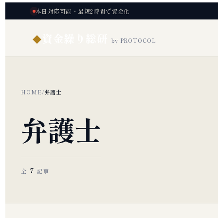
本日対応可能・最短2時間で資金化
資金繰り総研
◆
by PROTOCOL
HOME
/
弁護士
弁護士
7
全
記事