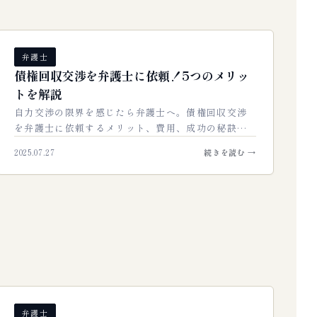
弁護士
債権回収交渉を弁護士に依頼！5つのメリッ
トを解説
自力交渉の限界を感じたら弁護士へ。債権回収交渉
を弁護士に依頼するメリット、費用、成功の秘訣を
徹底解説。未回収債権を確実に回収し、貴社の資金
2025.07.27
続きを読む →
を守るための実践ガイドです。…
弁護士