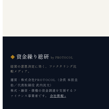
資金繰り総研
◆
by PROTOCOL
経営の意思決定に効く、ファクタリング比
較メディア。
運営：株式会社PROTOCOL（会長 本田圭
佑／代表取締役 武内洸太）
株式・融資・債権の資金調達を支援するフ
ァイナンス事業者です。
会社情報 ›