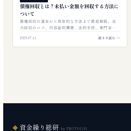
債権回収とは？未払い金額を回収する方法に
ついて
債権回収の基本から具体的な方法まで徹底解説。自
力回収のコツ、内容証明郵便、法的手段、専門家へ
の依頼基準を網羅。未払い金を確実に回収し、事業
2025.07.11
続きを読む →
の健全なキャッシュフローを守るための実践ガ…
資金繰り総研
◆
by PROTOCOL