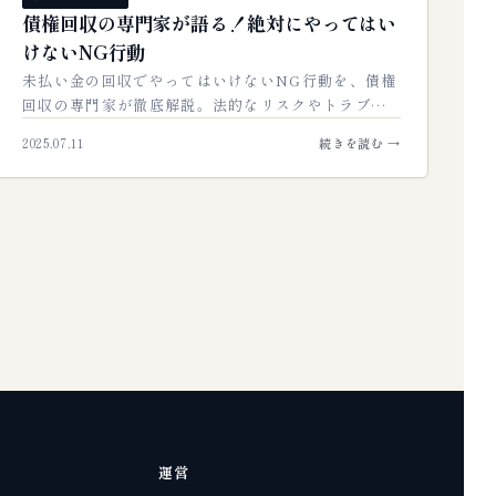
債権回収の専門家が語る！絶対にやってはい
けないNG行動
未払い金の回収でやってはいけないNG行動を、債権
回収の専門家が徹底解説。法的なリスクやトラブル
を避けるための注意点から、効果的な正しいアプロ
2025.07.11
続きを読む →
ーチまで、安全かつ確実に回収するためのノ…
運営