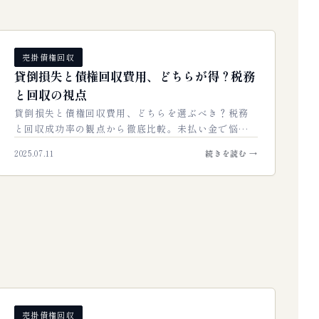
売掛債権回収
貸倒損失と債権回収費用、どちらが得？税務
と回収の視点
貸倒損失と債権回収費用、どちらを選ぶべき？税務
と回収成功率の観点から徹底比較。未払い金で悩む
経営者の疑問を解消し、費用対効果の高い最適な選
2025.07.11
続きを読む →
択肢を見つけるための決定版ガイドです。…
売掛債権回収