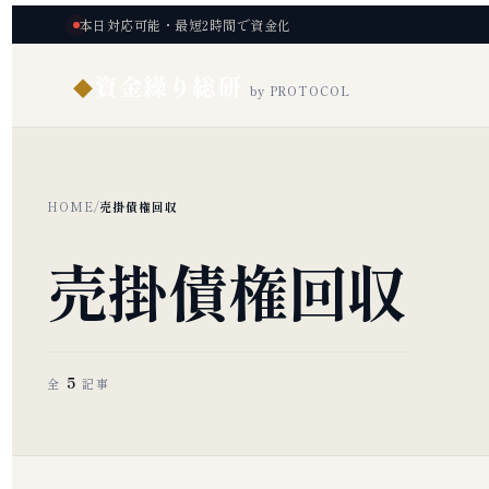
本日対応可能・最短2時間で資金化
資金繰り総研
◆
by PROTOCOL
HOME
/
売掛債権回収
売掛債権回収
5
全
記事