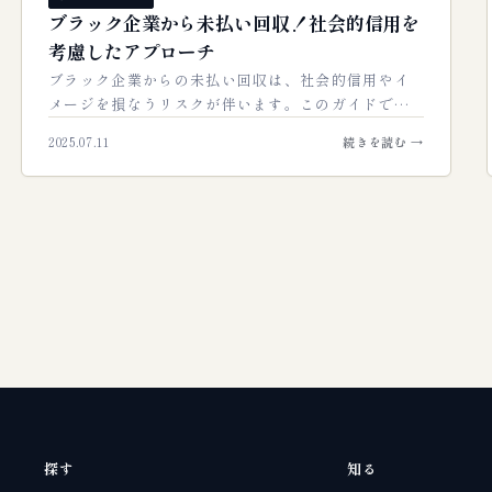
ブラック企業から未払い回収！社会的信用を
考慮したアプローチ
ブラック企業からの未払い回収は、社会的信用やイ
メージを損なうリスクが伴います。このガイドで
は、法的な制約内で、効果的かつ倫理的に未払い金
2025.07.11
続きを読む →
を回収するための戦略とアプローチを専門家が解…
探す
知る