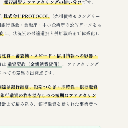
、
銀行融資とファクタリングの使い分け
です。
元
株式会社PROTOCOL
（売掛債権セカンダリー
国銀行協会・金融庁・中小企業庁の公的データをも
較
し、状況別の最適選択と併用戦略まで体系化し
的性質・審査軸・スピード・信用情報への影響・
資は
融資契約（金銭消費貸借）
、ファクタリング
すべての差異の出発点
です。
調達は銀行融資、短期つなぎ・即時性・銀行融資
「銀行融資の枠を温存しつつ短期はファクタリン
設計まで踏み込み、銀行融資を断られた事業者へ