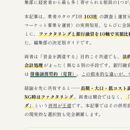
集部に経営者から最も多く寄せられる相談の1つが
本記事は、業者カタログDB
103社
の調査と運営
マーケット事業を運営）の実務知見、ならびに全
とに、
ファクタリングと銀行融資を10軸で実額比
た、編集部の決定版ガイドです。
両者は「資金を調達する」目的こそ共通でも、
法
会計処理
がまったく異なる別の手段です。銀行融
は
債権譲渡契約（売買）
。
この根本的な違いが、
結論を先に共有すると——
長期・大口・低コスト
NG時はファクタリング
。両者は競合ではなく、
グ」
という
併用が王道
です。本記事ではその併用
の現実的な選択肢も完全網羅します。