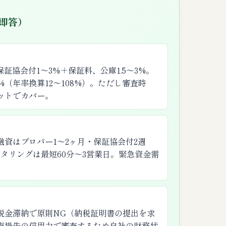
・即答）
証協会付1〜3%＋保証料、公庫1.5〜3%。
%（年率換算12〜108%）。ただし審査時
ットでカバー。
資はプロパー1〜2ヶ月・保証協会付2週
クタリングは最短60分〜3営業日。緊急資金需
税金滞納で原則NG（納税証明書の提出を求
売掛先の信用力で審査するため自社の財務状