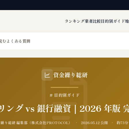
ランキング
業者比較
目的別ガイド
地
読む
よくある質問
資金繰り総研
# 目的別ガイド
ング vs 銀行融資｜2026 年版
り総研 編集部（株式会社PROTOCOL） · 2026.05.12 公開 · 約7