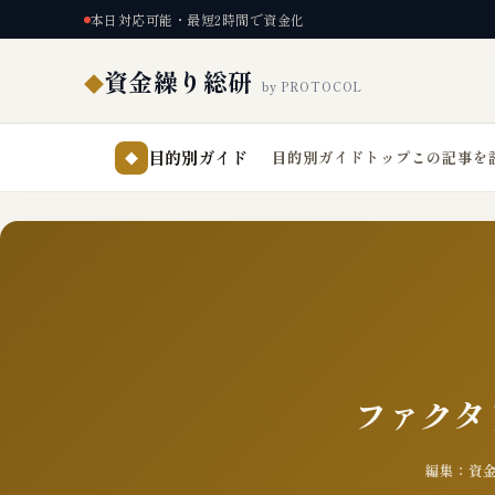
本日対応可能・最短2時間で資金化
資金繰り総研
◆
by PROTOCOL
目的別ガイド
目的別ガイドトップ
この記事を
◆
ファクタリ
編集：資金繰