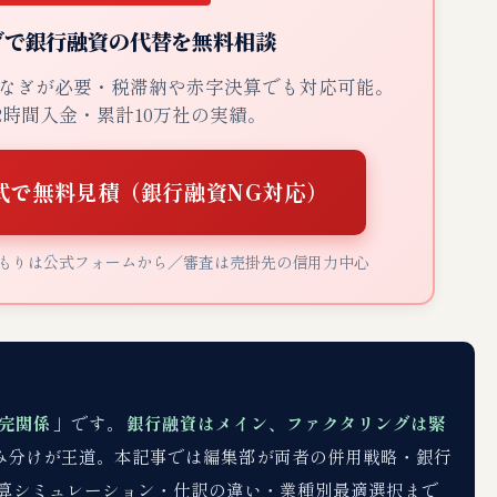
グで銀行融資の代替を無料相談
なぎが必要・税滞納や赤字決算でも対応可能。
2時間入金・累計10万社の実績。
式で無料見積（銀行融資NG対応）
もりは公式フォームから／審査は売掛先の信用力中心
完関係
」です。
銀行融資はメイン、ファクタリングは緊
み分けが王道。本記事では編集部が両者の併用戦略・銀行
算シミュレーション・仕訳の違い・業種別最適選択まで