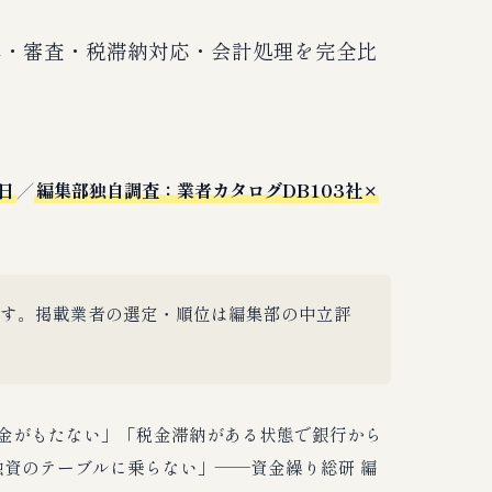
｜料率・審査・税滞納対応・会計処理を完全比
日
／
編集部独自調査：業者カタログDB103社×
す。掲載業者の選定・順位は編集部の中立評
金がもたない」「税金滞納がある状態で銀行から
資のテーブルに乗らない」——資金繰り総研 編