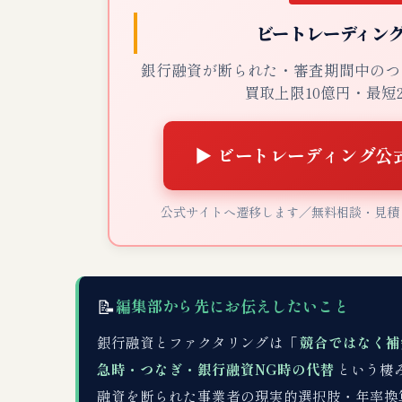
ビートレーディン
銀行融資が断られた・審査期間中のつ
買取上限10億円・最短
▶ ビートレーディング公
公式サイトへ遷移します／無料相談・見積
📝
編集部から先にお伝えしたいこと
銀行融資とファクタリングは「
競合ではなく補
急時・つなぎ・銀行融資NG時の代替
という棲
融資を断られた事業者の現実的選択肢・年率換