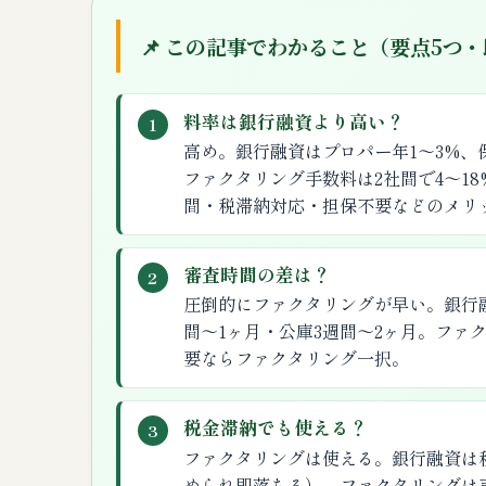
📌 この記事でわかること（要点5つ
料率は銀行融資より高い？
1
高め。銀行融資はプロパー年1〜3%、保
ファクタリング手数料は2社間で4〜18
間・税滞納対応・担保不要などのメリ
審査時間の差は？
2
圧倒的にファクタリングが早い。銀行融
間〜1ヶ月・公庫3週間〜2ヶ月。ファ
要ならファクタリング一択。
税金滞納でも使える？
3
ファクタリングは使える。銀行融資は
められ即落ちる）。ファクタリングは