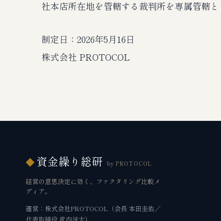
社本店所在地を管轄する裁判所を専属管轄と
制定日：2026年5月16日
株式会社 PROTOCOL
資金繰り総研
◆
by PROTOCOL
経営の意思決定に効く、ファクタリング比較メ
ディア。
運営：株式会社PROTOCOL（会長 本田圭佑／
代表取締役 武内洸太）