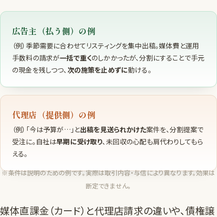
広告主（払う側）の例
（例）季節需要に合わせてリスティングを集中出稿。媒体費と運用
手数料の請求が
一括で重く
のしかかったが、分割にすることで手元
の現金を残しつつ、
次の施策を止めずに
動ける。
代理店（提供側）の例
（例）「今は予算が…」と
出稿を見送られかけた
案件を、分割提案で
受注に。自社は
早期に受け取り
、未回収の心配も肩代わりしてもら
える。
※条件は説明のための例です。実際は取引内容・与信により異なります。効果は
断定できません。
媒体直課金（カード）と代理店請求の違いや、債権譲