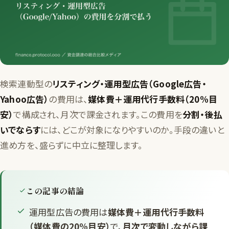
検索連動型の
リスティング・運用型広告（Google広告・
Yahoo広告）
の費用は、
媒体費＋運用代行手数料（20%目
安）
で構成され、月次で課金されます。この費用を
分割・後払
いでならす
には、どこが対象になりやすいのか。手段の違いと
進め方を、盛らずに中立に整理します。
この記事の結論
運用型広告の費用は
媒体費＋運用代行手数料
（媒体費の20%目安）
で、
月次で変動しながら課