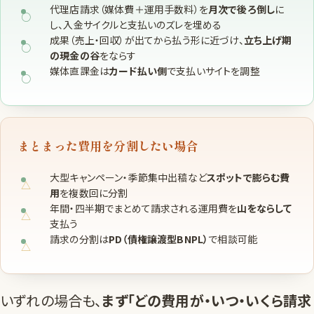
代理店請求（媒体費＋運用手数料）を
月次で後ろ倒し
に
し、入金サイクルと支払いのズレを埋める
成果（売上・回収）が出てから払う形に近づけ、
立ち上げ期
の現金の谷
をならす
媒体直課金は
カード払い側
で支払いサイトを調整
まとまった費用を分割したい場合
大型キャンペーン・季節集中出稿など
スポットで膨らむ費
用
を複数回に分割
年間・四半期でまとめて請求される運用費を
山をならして
支払う
請求の分割は
PD（債権譲渡型BNPL）
で相談可能
いずれの場合も、
まず「どの費用が・いつ・いくら請求