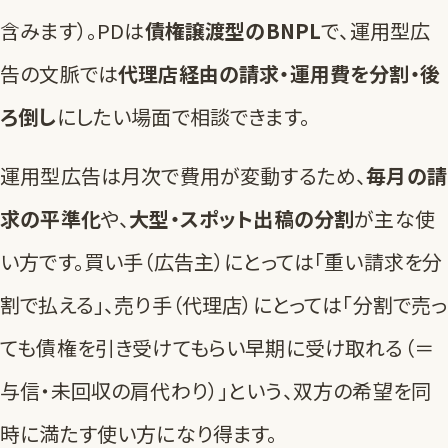
含みます）。PDは
債権譲渡型のBNPL
で、運用型広
告の文脈では
代理店経由の請求・運用費を分割・後
ろ倒し
にしたい場面で相談できます。
運用型広告は月次で費用が変動するため、
毎月の請
求の平準化
や、
大型・スポット出稿の分割
が主な使
い方です。買い手（広告主）にとっては「重い請求を分
割で払える」、売り手（代理店）にとっては「分割で売っ
ても債権を引き受けてもらい早期に受け取れる（＝
与信・未回収の肩代わり）」という、双方の希望を同
時に満たす使い方になり得ます。