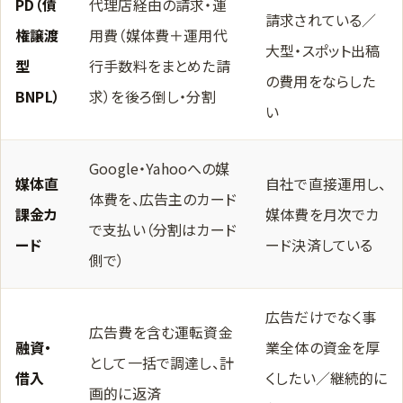
PD（債
代理店経由の請求・運
請求されている／
権譲渡
用費（媒体費＋運用代
大型・スポット出稿
型
行手数料をまとめた請
の費用をならした
BNPL）
求）を後ろ倒し・分割
い
Google・Yahooへの媒
媒体直
自社で直接運用し、
体費を、広告主のカード
課金カ
媒体費を月次でカ
で支払い（分割はカード
ード
ード決済している
側で）
広告だけでなく事
広告費を含む運転資金
融資・
業全体の資金を厚
として一括で調達し、計
借入
くしたい／継続的に
画的に返済