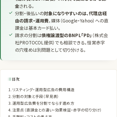
金
される。
分割・後払いの
対象になりやすいのは、代理店経
由の請求・運用費
。媒体（Google・Yahoo）への直
課金は基本カード払い。
請求の分割は
債権譲渡型のBNPL「PD」
（株式会
社PROTOCOL提供）でも相談できる。恒常赤字
の穴埋めは別問題として切り分ける。
目次
リスティング・運用型広告の費用構造
分割の対象と手段（早見表）
運用型広告費を分割でならす進め方
注意点（直課金との違い・効果検証・赤字の切り分け）
手数料・コストの考え方