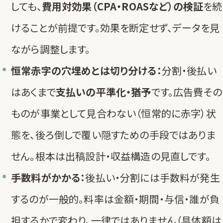
しても、
費用対効果（CPA・ROASなど）の検証
を続
けることが前提です。効果を断定せず、データを見
ながら調整します。
恒常赤字の穴埋めとは切り分ける：
分割・後払い
はあくまで
支払いの平準化・猶予
です。広告費その
ものが事業として見合わない（恒常的に赤字）状
態を、後ろ倒しで覆い隠すための手段ではありま
せん。根本は出稿設計・収益構造の見直しです。
手数料がかかる：
後払い・分割には手数料が発生
するのが一般的。料率は金額・期間・与信・誰が負
担するかで変わり、一律ではありません（具体額は