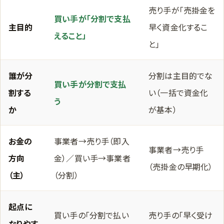
売り手が「売掛金を
買い手が「分割で支払
主目的
早く資金化するこ
えること」
と」
誰が分
分割は主目的でな
買い手が分割で支払
割する
い（一括で資金化
う
か
が基本）
お金の
事業者→売り手（即入
事業者→売り手
方向
金）／買い手→事業者
（売掛金の早期化）
（主）
（分割）
起点に
買い手の「分割で払い
売り手の「早く受け
なりやす