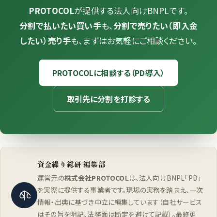
PROTOCOL
が提供する法人向けBNPLです。
分割で払いたい買い手
も、
分割で売りたい（即入金
したい）売り手
も、まずはお気軽にご相談ください。
PROTOCOLに相談する（PD導入）
取引先に分割を打診する
資金繰り総研 編集部
運営元の
株式会社PROTOCOL
は、法人向けBNPL「PD」
を実際に提供する事業者です。現場の実務を踏まえ、一次
情報・出典に基づき中立に編集しています（自社サービス
はその旨を明記、法務面は断定を避けて記載）。最終更