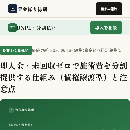
資金繰り総研
無料相談
BNPL・分割払い
PD
導入を相談
最終更新：2026.06.18
・ 編集：資金繰り総研 編集部
BNPL・分割払い
即入金・未回収ゼロで施術費を分割
提供する仕組み（債権譲渡型）と注
意点