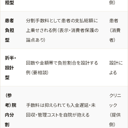
担型
側）
患者
分割手数料として患者の支払総額に
患者
負担
上乗せされる例（表示・消費者保護の
（消費
型
論点あり）
者）
折半・
回数や金額帯で負担割合を設計する
設計に
設計
例（要相談）
よる
型
（参
クリニ
考）院
手数料は抑えられても入金遅延・未
ック
内分
回収・管理コストを自院が抱える
（提供
割
側）