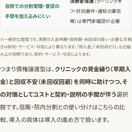
消費者保護
（クーリングオ
自院での
分割管理・督促の
フ・対抗要件・通知の要否
手間
を抱え込みにくい
等）は専門家確認が必要
※一般的な整理です。実際の入金時期・控除額・未回収の扱い・必要な手続
きは契約・サービス・与信により異なります。「即入金」「未回収ゼロ」も仕組
み上の説明であり、契約・サービス・与信によります。
つまり債権譲渡型は、
クリニックの資金繰り（早期入
金）と回収不安（未回収回避）を同時に助けつつ、そ
の対価としてコストと契約・説明の手間が伴う
選択
肢です。信販・院内分割との使い分けは
こちらの比
較
、導入の具体は
導入の進め方
で扱います。