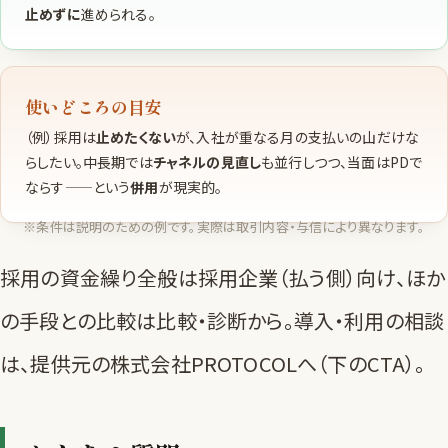
止めずに
進められる。
使いどころの目安
（例）採用は
止めたくない
が、入社が重なる月の支払いの山だけな
らしたい。中長期では
チャネルの見直し
も並行しつつ、当面はPDで
ならす——という
併用
が現実的。
※条件は説明のための例です。実際は取引内容・与信により異なります。
採用の資金繰り全般は
採用企業（払う側）向け
、ほか
の手段との比較は
比較・診断
から。導入・利用の相談
は、提供元の株式会社PROTOCOLへ（下のCTA）。