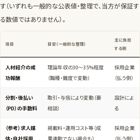
す（いずれも一般的な公表値・整理で、当方が保証す
る数値ではありません）。
主に負担
項目
目安（一般的な整理）
する側
人材紹介の成
理論年収の30〜35%程度
採用企業
功報酬
（職種・難度で変動）
（払う側）
分割・後払い
取引・与信により変動（要
設計によ
（PD）の手数料
相談）
る
（参考）求人媒
掲載料・運用コスト等（成
採用企業
体・自社採用
果連動でない場合も）
（払う側）