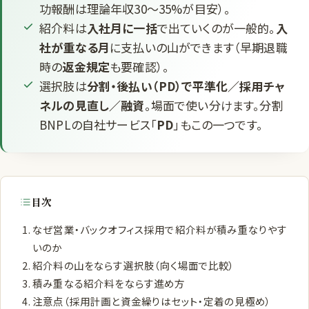
功報酬は理論年収30〜35%が目安）。
紹介料は
入社月に一括
で出ていくのが一般的。
入
社が重なる月
に支払いの山ができます（早期退職
時の
返金規定
も要確認）。
選択肢は
分割・後払い（PD）で平準化／採用チャ
ネルの見直し／融資
。場面で使い分けます。分割
BNPLの自社サービス「
PD
」もこの一つです。
目次
なぜ営業・バックオフィス採用で紹介料が積み重なりやす
いのか
紹介料の山をならす選択肢（向く場面で比較）
積み重なる紹介料をならす進め方
注意点（採用計画と資金繰りはセット・定着の見極め）