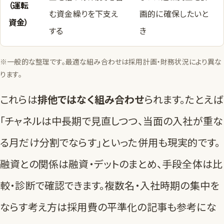
（運転
む資金繰りを下支え
画的に確保したいと
資金）
する
き
※一般的な整理です。最適な組み合わせは採用計画・財務状況により異な
ります。
これらは
排他ではなく組み合わせ
られます。たとえば
「チャネルは中長期で見直しつつ、当面の入社が重な
る月だけ分割でならす」といった併用も現実的です。
融資との関係は
融資・デットのまとめ
、手段全体は
比
較・診断
で確認できます。複数名・入社時期の集中を
ならす考え方は
採用費の平準化の記事
も参考にな