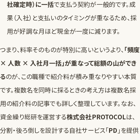
社確定時）に一括
で支払う契約が一般的です。成
果（入社）と支払いのタイミングが重なるため、採
用が好調な月ほど現金が一度に減ります。
つまり、料率そのものが特別に高いというより、
「頻度
× 人数 × 入社月一括」が重なって総額の山ができ
る
のが、この職種で紹介料が積み重なりやすい本質
です。複数名を同時に採るときの考え方は
複数名採
用の紹介料の記事
でも詳しく整理しています。なお、
資金繰り総研を運営する
株式会社PROTOCOL
は、
分割・後ろ倒しを設計する自社サービス「
PD
」を提供