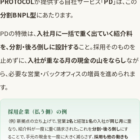
PROTOCOL
が提供する自社サービス「
PD
」は、この
分割BNPL型
にあたります。
PDの特徴は、
入社月に一括で重く出ていく紹介料
を、分割・後ろ倒しに設計する
こと。採用そのものを
止めずに、
入社が重なる月の現金の山をならし
なが
ら、必要な営業・バックオフィスの増員を進められま
す。
採用企業（払う側）の例
（例）新拠点の立ち上げで、営業
2名
と経理
1名
の入社が
同じ月
に重
なり、紹介料が一度に重く請求された。これを
分割・後ろ倒し
にす
ることで、手元の現金を一度に大きく減らさず、
採用も他の動きも