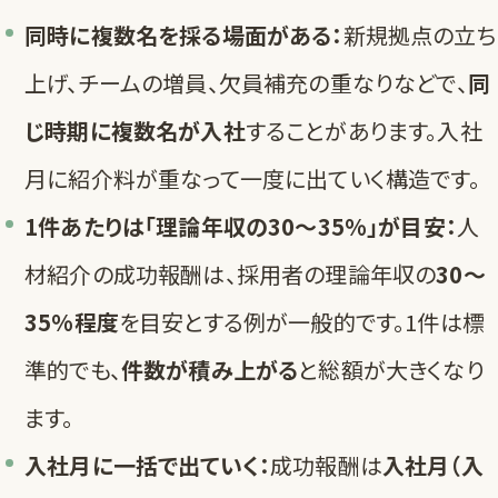
同時に複数名を採る場面がある：
新規拠点の立ち
上げ、チームの増員、欠員補充の重なりなどで、
同
じ時期に複数名が入社
することがあります。入社
月に紹介料が重なって一度に出ていく構造です。
1件あたりは「理論年収の30〜35%」が目安：
人
材紹介の成功報酬は、採用者の理論年収の
30〜
35%程度
を目安とする例が一般的です。1件は標
準的でも、
件数が積み上がる
と総額が大きくなり
ます。
入社月に一括で出ていく：
成功報酬は
入社月（入