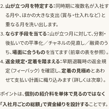
山が立つ月を特定する：
同時期に複数名が入社す
る月や、ほかの大きな支出（賞与・仕入れなど）と
重なる月を洗い出します。
ならす手段を当てる：
山が立つ月に対して、分割・
後払いでの平準化／チャネルの見直し／融資のう
ち、
場面に合うもの
を当てます（
前章の表
を参照）。
返金規定・定着を踏まえる：
早期退職時の返金規
定（フィーバック）を確認し、
定着の見極め
とあわ
せて支払い計画に織り込みます（詳しくは
次章
）。
ポイントは、
個別の紹介料を単体で見るのではなく
「入社月ごとの総額」で資金繰りを設計する
ことです。