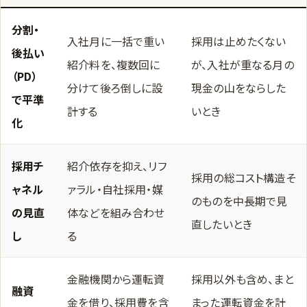
分割・
入社月に一括で重い
採用は止めたくない
後払い
紹介料を、複数回に
が、入社が重なる月の
（PD）
分けて後ろ倒しに設
現金の山をならした
で平準
計する
いとき
化
採用チ
紹介依存を抑え、リフ
採用の総コスト構造そ
ャネル
ァラル・自社採用・媒
のものを中長期で見
の見直
体などを組み合わせ
直したいとき
し
る
金融機関から運転資
採用以外も含め、まと
融資
金を借り、採用費を含
まった運転資金を計