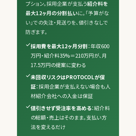
プション。採用企業が支払う
紹介料を
最大12ヶ月の分割払い
に。「予算がな
い」での失注・見送りを、値引きなしで
防ぎます。
採用費を最大12ヶ月分割
：年収600
万円・紹介料35%＝210万円が、月
17.5万円の提案に変わる
未回収リスクはPROTOCOLが保
証
：採用企業が支払えない場合も人
材紹介会社への入金は保証
値引きせず受注率を高める
：紹介料
の総額・売上はそのまま。支払い方
法を変えるだけ