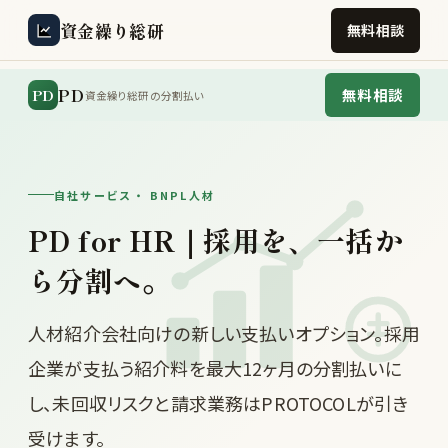
資金繰り総研
無料相談
PD
PD
無料相談
資金繰り総研の分割払い
自社サービス ・ BNPL人材
PD for HR｜採用を、一括か
ら分割へ。
人材紹介会社向けの新しい支払いオプション。採用
企業が支払う紹介料を最大12ヶ月の分割払いに
し、未回収リスクと請求業務はPROTOCOLが引き
受けます。