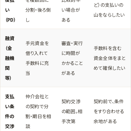
ど）の支払いの
い
分割・後ろ倒
い場合が
山をならしたい
（PD）
し
ある
融資
手元資金を
審査・実行
（金
手数料を含む
借り入れて
に時間が
融機
資金全体をまと
手数料に充
かかること
関
めて確保したい
当
がある
等）
支払
仲介会社と
契約交渉
契約前で、条件
い条
の契約で分
の範囲。相
をすり合わせる
件の
割・期日を相
手次第
余地がある
交渉
談