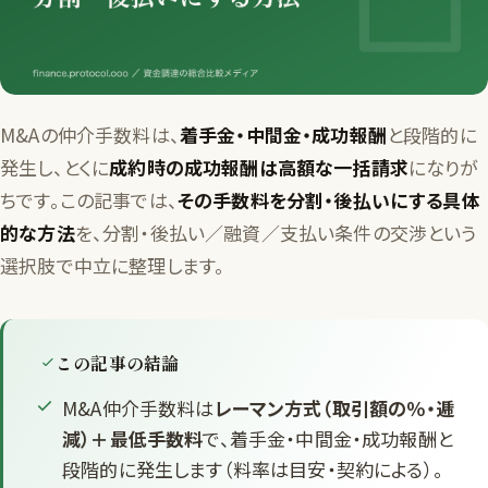
M&Aの仲介手数料は、
着手金・中間金・成功報酬
と段階的に
発生し、とくに
成約時の成功報酬は高額な一括請求
になりが
ちです。この記事では、
その手数料を分割・後払いにする具体
的な方法
を、分割・後払い／融資／支払い条件の交渉という
選択肢で中立に整理します。
この記事の結論
M&A仲介手数料は
レーマン方式（取引額の％・逓
減）＋最低手数料
で、着手金・中間金・成功報酬と
段階的に発生します（料率は目安・契約による）。