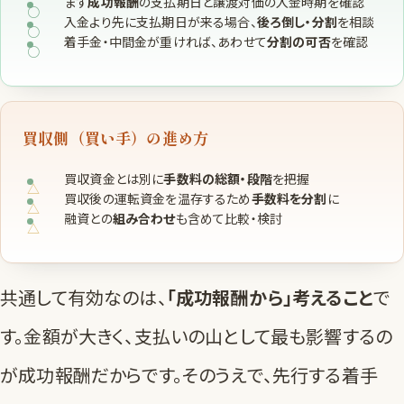
まず
成功報酬
の支払期日と譲渡対価の入金時期を確認
入金より先に支払期日が来る場合、
後ろ倒し・分割
を相談
着手金・中間金が重ければ、あわせて
分割の可否
を確認
買収側（買い手）の進め方
買収資金とは別に
手数料の総額・段階
を把握
買収後の運転資金を温存するため
手数料を分割
に
融資との
組み合わせ
も含めて比較・検討
共通して有効なのは、
「成功報酬から」考えること
で
す。金額が大きく、支払いの山として最も影響するの
が成功報酬だからです。そのうえで、先行する着手