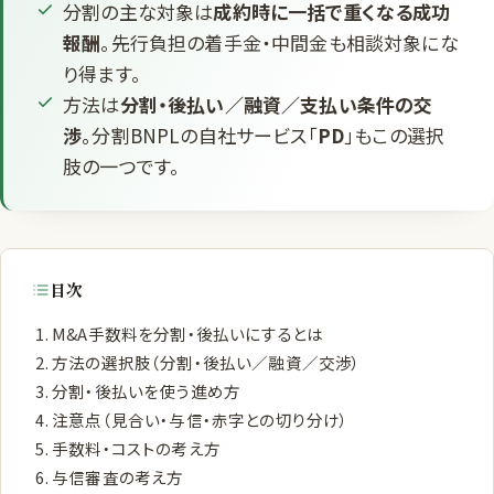
分割の主な対象は
成約時に一括で重くなる成功
報酬
。先行負担の着手金・中間金も相談対象にな
り得ます。
方法は
分割・後払い／融資／支払い条件の交
渉
。分割BNPLの自社サービス「
PD
」もこの選択
肢の一つです。
目次
M&A手数料を分割・後払いにするとは
方法の選択肢（分割・後払い／融資／交渉）
分割・後払いを使う進め方
注意点（見合い・与信・赤字との切り分け）
手数料・コストの考え方
与信審査の考え方