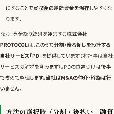
にすることで
買収後の運転資金を温存
しやすくな
ります。
なお、資金繰り総研を運営する
株式会社
PROTOCOL
は、このうち
分割・後ろ倒しを設計する
自社サービス「PD」
を提供しています（本記事は自社
サービスの解説を含みます）。PDの位置づけは
後半
で改めて整理します。
当社はM&Aの仲介・斡旋は行
いません
。
方法の選択肢（分割・後払い／融資