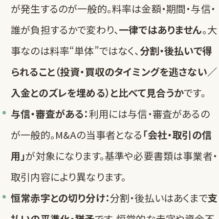
が発生するのが一般的。料率は金額・期間・与信・
誰が負担するかで変わり、
一律ではありません
。大
事なのは料率“単体”ではなく、
分割・後払いで得
られること（投資・買収のタイミングを逃さない／
入金とのズレを埋める）と比べて見合うか
です。
与信・審査がある：
利用には与信・審査があるの
が一般的。M&Aの当事者となる
「会社・取引の信
用」
が対象になります。基準や必要書類は事業者・
取引内容により異なります。
恒常赤字との切り分け：
分割・後払いはあくまで
支
払いの平準化・猶予
です。恒常的な赤字や資金不