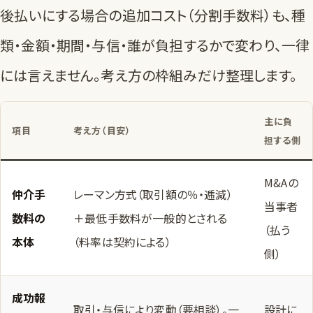
後払いにする場合の追加コスト（分割手数料）も、種
類・金額・期間・与信・誰が負担するかで変わり、一律
には言えません。考え方の枠組みだけ整理します。
主に負
項目
考え方（目安）
担する側
M&Aの
仲介手
レーマン方式（取引額の％・逓減）
当事者
数料の
＋最低手数料が一般的とされる
（払う
本体
（料率は契約による）
側）
成功報
取引・与信により変動（要相談）。一
設計に