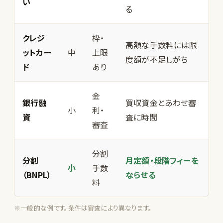
い
る
クレジ
枠・
高額な手数料には限
ットカー
中
上限
度額が不足しがち
ド
あり
金
銀行融
買収資金とあわせ審
小
利・
資
査に時間
審査
分割
分割
月定額・段階フィーを
小
手数
（BNPL）
ならせる
料
※一般的な例です。条件は審査により異なります。