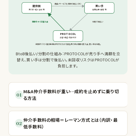
商品・サービスを提供（後払いOK）
提供側
買い手
売り手・紹介会社 等
採用企業・顧客 等
満額をすぐ立替入金
分割で後払い
PROTOCOL
立替・保証・請求代行
未回収リスク・請求業務はPROTOCOLが負担。売り手は満額・即入金、買い手は分割。
BtoB後払い/分割の仕組み：PROTOCOLが売り手へ満額を立
替え、買い手は分割で後払い。未回収リスクはPROTOCOLが
負担します。
M&A仲介手数料が重い…成約を止めずに乗り切
01
る方法
仲介手数料の相場＝レーマン方式とは（内訳・最
02
低手数料）