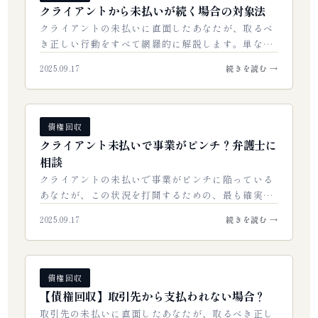
クライアントから未払いが続く場合の対象法
クライアントの未払いに直面したあなたが、取るべ
き正しい行動をすべて網羅的に解説します。単なる
督促方法にとどまらず、未払いの原因を徹底的に分
2025.09.17
続きを読む →
析し、法的な手段を理解し、最終的に確実に債…
債権回収
クライアント未払いで事業がピンチ？弁護士に
相談
クライアントの未払いで事業がピンチに陥っている
あなたが、この状況を打開するための、最も確実で
賢明な方法をすべて解説します。未払いの原因究明
2025.09.17
続きを読む →
から、自力での交渉、そして弁護士に相談すべ…
債権回収
【債権回収】取引先から支払われない場合？
取引先の未払いに直面したあなたが、取るべき正し