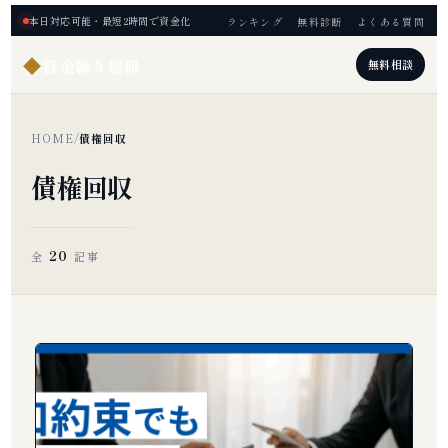
本日対応可能・最短2時間で資金化
ランキング
無料診断
よくある質問
◆
資金繰り総研
無料相談
HOME
/
債権回収
債権回収
20
全
記事