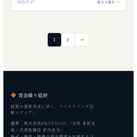
2025.07.27
続きを読む →
回収で貴社の資金を守るための完全ガイドです…
投
1
2
→
稿
の
ペ
ー
ジ
送
り
◆
資金繰り総研
経営の意思決定に効く、ファクタリング比
較メディア。
運営：株式会社PROTOCOL（会長 本田圭
佑／代表取締役 武内洸太）
株式・融資・債権の資金調達を支援するフ