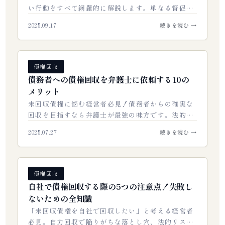
い行動をすべて網羅的に解説します。単なる督促方
法にとどまらず、未払いの原因を究明し、法的な手
2025.09.17
続きを読む →
段を理解し、最終的に確実に債権を回収するた…
債権回収
債務者への債権回収を弁護士に依頼する10の
メリット
未回収債権に悩む経営者必見！債務者からの確実な
回収を目指すなら弁護士が最強の味方です。法的強
制力、交渉力、時間節約など、弁護士に依頼する具
2025.07.27
続きを読む →
体的な10のメリットを徹底解説。…
債権回収
自社で債権回収する際の5つの注意点！失敗し
ないための全知識
「未回収債権を自社で回収したい」と考える経営者
必見。自力回収で陥りがちな落とし穴、法的リス