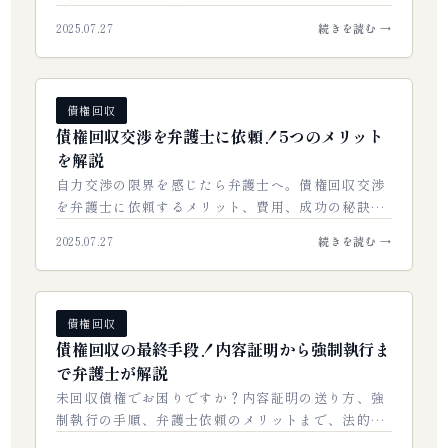
ク、そして成功のための準備と注意点を弁護士が徹
2025.07.27
続きを読む →
底解説します。トラブルを避け、確実な回収を目…
債権回収
債権回収交渉を弁護士に依頼！5つのメリット
を解説
自力交渉の限界を感じたら弁護士へ。債権回収交渉
を弁護士に依頼するメリット、費用、成功の秘訣を
徹底解説。未回収債権を確実に回収し、貴社の資金
2025.07.27
続きを読む →
を守るための実践ガイドです。…
債権回収
債権回収の最終手段！内容証明から強制執行ま
で弁護士が解説
未回収債権でお困りですか？内容証明の送り方、強
制執行の手順、弁護士依頼のメリットまで、法的な
債権回収を成功させるための全知識を解説。確実な