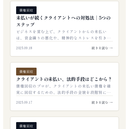
債権回収
未払いが続くクライアントへの対処法｜5つの
ステップ
ビジネスを営む上で、クライアントからの未払い
は、資金繰りの悪化や、精神的なストレスを引き起
こす深刻な問題です。しかし、多くの事業主は「ど
2025.09.18
続きを読む →
うすればいいか分からない」「関係を壊したくな…
債権回収
クライアントの未払い、法的手段はどこから？
債権回収のプロが、クライアントの未払い債権を確
実に回収するための、法的手段の全貌を段階別に解
説します。簡易な手続きから、最も強力な強制執行
2025.09.17
続きを読む →
まで、それぞれの方法の特徴、メリット、デメ…
債権回収