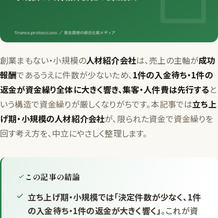
創業まもない・小規模の
人材紹介会社
は、売上の主軸が
成功
報酬
であるうえに件数が少ないため、
1件の入金待ち・1件の
返金が資金繰り全体に大きく響き、集客・人件費は先行する
と
いう構造で資金繰りが厳しくなりがちです。本記事では
立ち上
げ期・小規模の人材紹介会社
が、限られた資金で資金繰りを
回す考え方を、中立にやさしく整理します。
この記事の結論
立ち上げ期・小規模では「決定件数が少なく、1件
の入金待ち・1件の返金が大きく響く」
。これが資