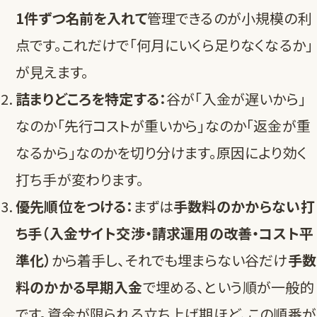
1件ずつ名前を入れて
管理できるのが小規模の利
点です。これだけで「何月にいくら足りなくなるか」
が見えます。
詰まりどころを特定する：
谷が「入金が遅いから」
なのか「先行コストが重いから」なのか「返金が重
なるから」なのかを切り分けます。原因により効く
打ち手が変わります。
優先順位をつける：
まずは
手数料のかからない打
ち手（入金サイト交渉・請求運用の改善・コスト平
準化）
から着手し、それでも埋まらない谷だけ
手数
料のかかる早期入金
で埋める、という順が一般的
です。資金が限られる立ち上げ期ほど、この順番が