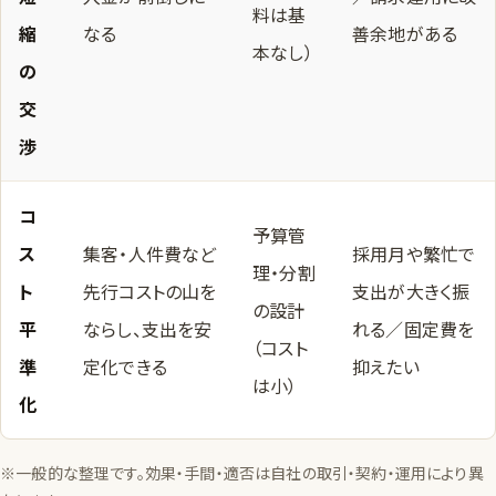
料は基
縮
なる
善余地がある
本なし）
の
交
渉
コ
予算管
ス
集客・人件費など
採用月や繁忙で
理・分割
ト
先行コストの山を
支出が大きく振
の設計
平
ならし、支出を安
れる／固定費を
（コスト
準
定化できる
抑えたい
は小）
化
※一般的な整理です。効果・手間・適否は自社の取引・契約・運用により異