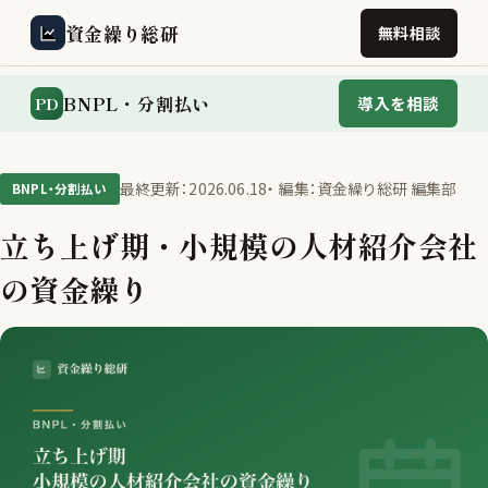
資金繰り総研
無料相談
BNPL・分割払い
PD
導入を相談
最終更新：2026.06.18
・ 編集：資金繰り総研 編集部
BNPL・分割払い
立ち上げ期・小規模の人材紹介会社
の資金繰り