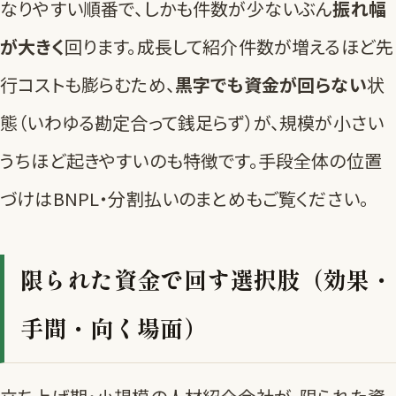
なりやすい順番で、しかも件数が少ないぶん
振れ幅
が大きく
回ります。成長して紹介件数が増えるほど先
行コストも膨らむため、
黒字でも資金が回らない
状
態（いわゆる勘定合って銭足らず）が、規模が小さい
うちほど起きやすいのも特徴です。手段全体の位置
づけは
BNPL・分割払いのまとめ
もご覧ください。
限られた資金で回す選択肢（効果・
手間・向く場面）