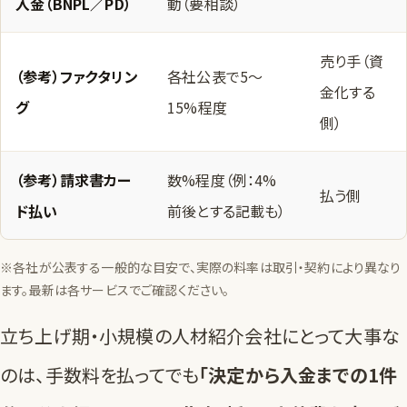
入金（BNPL／PD）
動（要相談）
売り手（資
（参考）ファクタリン
各社公表で5〜
金化する
グ
15%程度
側）
（参考）請求書カー
数%程度（例：4%
払う側
ド払い
前後とする記載も）
※各社が公表する一般的な目安で、実際の料率は取引・契約により異なり
ます。最新は各サービスでご確認ください。
立ち上げ期・小規模の人材紹介会社にとって大事な
のは、手数料を払ってでも
「決定から入金までの1件