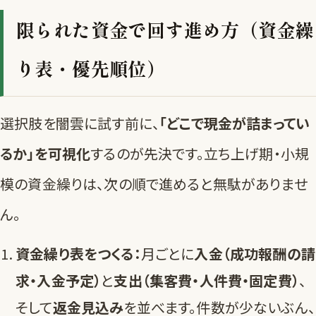
限られた資金で回す進め方（資金繰
り表・優先順位）
選択肢を闇雲に試す前に、
「どこで現金が詰まってい
るか」を可視化
するのが先決です。立ち上げ期・小規
模の資金繰りは、次の順で進めると無駄がありませ
ん。
資金繰り表をつくる：
月ごとに
入金（成功報酬の請
求・入金予定）
と
支出（集客費・人件費・固定費）
、
そして
返金見込み
を並べます。件数が少ないぶん、