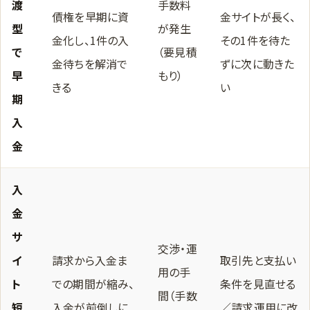
渡
手数料
債権を早期に資
金サイトが長く、
型
が発生
金化し、1件の入
その1件を待た
で
（要見積
金待ちを解消で
ずに次に動きた
早
もり）
きる
い
期
入
金
入
金
サ
交渉・運
イ
請求から入金ま
取引先と支払い
用の手
ト
での期間が縮み、
条件を見直せる
間（手数
短
入金が前倒しに
／請求運用に改