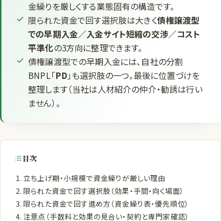
金繰りを厳しくする業態固有の構造です。
限られた資金で回す選択肢は大きく
債権譲渡型
での早期入金／入金サイト短縮の交渉／コスト
平準化
の3方向に整理できます。
債権譲渡型での早期入金には、自社の分割
BNPL「
PD
」も選択肢の一つ。最後に位置づけを
整理します（当社は人材紹介の仲介・勧誘は行い
ません）。
目次
立ち上げ期・小規模で資金繰りが厳しい理由
限られた資金で回す選択肢（効果・手間・向く場面）
限られた資金で回す進め方（資金繰り表・優先順位）
注意点（手数料と効果の見合い・契約と専門家確認）