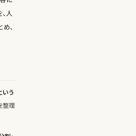
を、人
とめ
、
という
を整理