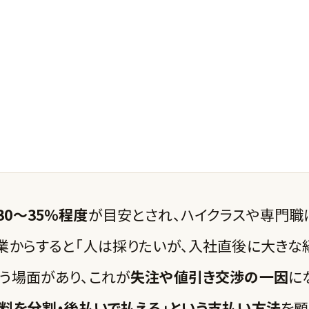
0〜35%程度
が目安とされ、ハイクラスや専門職
業からすると「人は採りたいが、入社直後に大きな
う場面があり、これが
失注や値引き交渉の一因
に
介料を分割・後払いで払える」という支払い方法
を顧