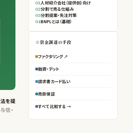
01
人材紹介会社（提供側）向け
02
分割で売る仕組み
03
分割提案・失注対策
04
BNPLとは（基礎）
資金調達の手段
ファクタリング ↗
融資・デット
請求書カード払い
売掛保証
方法を提
すべて比較する →
与信・