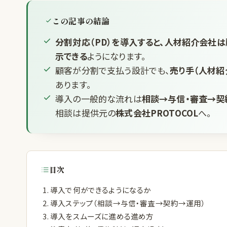
この記事の結論
分割対応（PD）を導入すると、人材紹介会社
示できる
ようになります。
顧客が分割で支払う設計でも、
売り手（人材紹
あります。
導入の一般的な流れは
相談→与信・審査→契
相談は提供元の
株式会社PROTOCOL
へ。
目次
導入で何ができるようになるか
導入ステップ（相談→与信・審査→契約→運用）
導入をスムーズに進める進め方