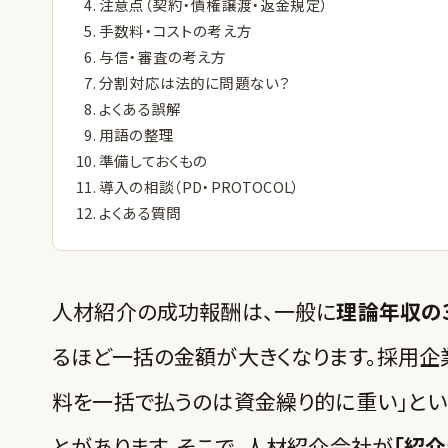
注意点（契約・債権譲渡・返金規定）
手数料・コストの考え方
与信・審査の考え方
分割対応は法的に問題ない？
よくある誤解
用語の整理
準備しておくもの
導入の相談（PD・PROTOCOL）
よくある質問
人材紹介の成功報酬は、一般に
理論年収の3
るほど一括の金額が大きくなります。採用企
料を一括で払うのは資金繰り的に重い」とい
とがあります。そこで、人材紹介会社が
「紹