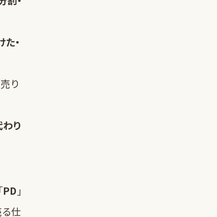
分割・
けた・
、売り
。
代わり
「
PD
」
売る仕