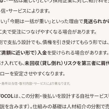
る：
「一括は厳しい」という採用企業に対し、紹介料を
信・サービスによります。
しい」「今期は一括が重い」といった理由で
見送られか
工夫で受注につなげやすくなる場合があります。
割で支払う設計でも、債権を引き受けてもらう形では
て満額に近い形で）入金
を受けられる場合があります
け入れても、
未回収（貸し倒れ）リスクを第三者に肩
フローを安定させやすくなります。
・条件は与信・取引内容・サービスにより異なります。
OCOL
は、この分割・後払いを設計する自社サービス
説を含みます）。仕組みの基礎は
人材紹介の分割で