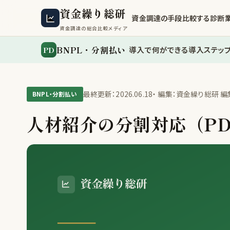
資金繰り総研
資金調達の手段
比較する
診断
資金調達の総合比較メディア
BNPL・分割払い
PD
導入で何ができる
導入ステッ
最終更新：2026.06.18
・ 編集：資金繰り総研 
BNPL・分割払い
人材紹介の分割対応（P