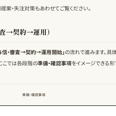
提案・失注対策
もあわせてご覧ください。
査→契約→運用）
与信・審査→契約→運用開始」
の流れで進みます。具
ここでは各段階の
準備・確認事項
をイメージできる形
準備・確認事項