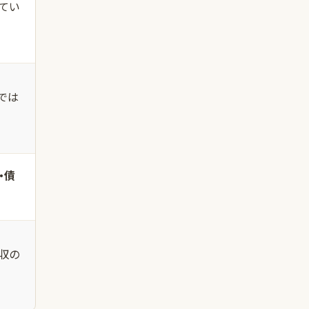
てい
では
・債
収の