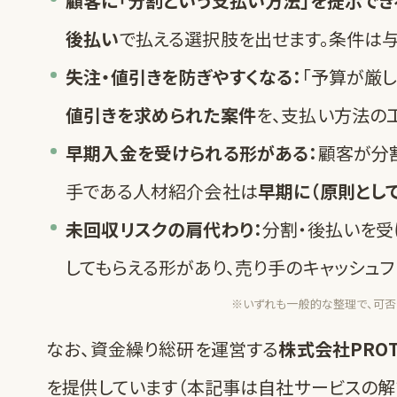
顧客に「分割という支払い方法」を提示でき
後払い
で払える選択肢を出せます。条件は与
失注・値引きを防ぎやすくなる：
「予算が厳
値引きを求められた案件
を、支払い方法の
早期入金を受けられる形がある：
顧客が分
手である人材紹介会社は
早期に（原則とし
未回収リスクの肩代わり：
分割・後払いを受
してもらえる形があり、売り手のキャッシュ
※いずれも一般的な整理で、可否
なお、資金繰り総研を運営する
株式会社PROT
を提供しています（本記事は自社サービスの解