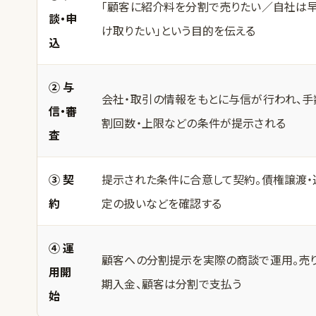
「顧客に紹介料を分割で売りたい／自社は
談・申
け取りたい」という目的を伝える
込
② 与
会社・取引の情報をもとに与信が行われ、手
信・審
割回数・上限などの条件が提示される
査
③ 契
提示された条件に合意して契約。債権譲渡・
約
定の扱いなどを確認する
④ 運
顧客への分割提示を実際の商談で運用。売
用開
期入金、顧客は分割で支払う
始