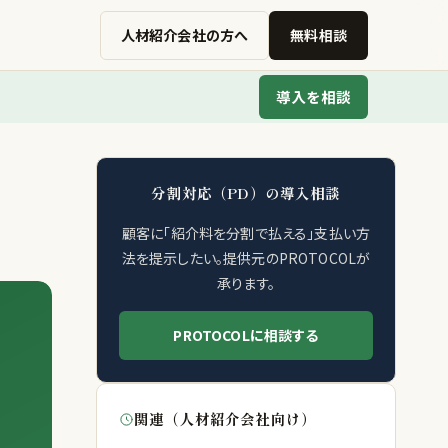
人材紹介会社の方へ
無料相談
導入を相談
分割対応（PD）の導入相談
顧客に「紹介料を分割で払える」支払い方
法を提示したい。提供元のPROTOCOLが
承ります。
PROTOCOLに相談する
関連（人材紹介会社向け）