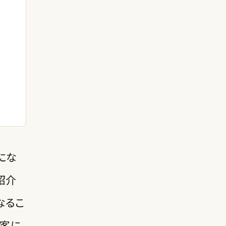
にな
紹介
なるこ
客に