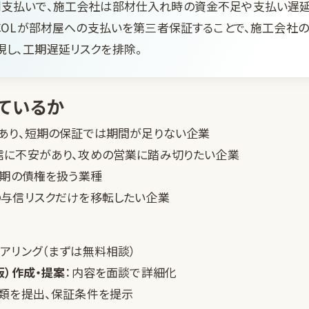
割支払いで、施工会社は部材仕入れ時の資金不足や支払い遅延
OCOLが部材屋への支払いを第三者保証することで、施工会社
し、工期遅延リスクを排除。
ているか
あり、
短期の保証では期間が足りない
企業
信に不安があり、
攻めの営業に踏み切りたい
企業
長期の債権
を扱う業種
の与信リスクだけを移転したい企業
アリング（まずは無料相談）
版）作成・提案
：内容を面談で詳細化
書類を提出、保証条件を提示