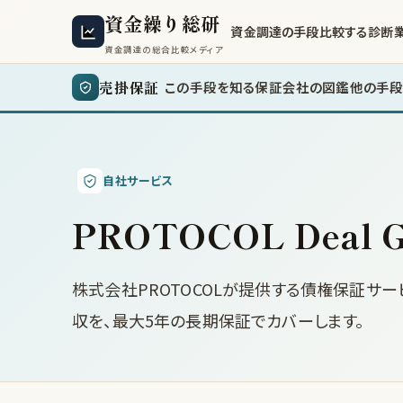
資金繰り総研
資金調達の手段
比較する
診断
資金調達の総合比較メディア
売掛保証
この手段を知る
保証会社の図鑑
他の手段
自社サービス
PROTOCOL Deal G
株式会社PROTOCOLが提供する債権保証サ
収を、最大5年の長期保証でカバーします。