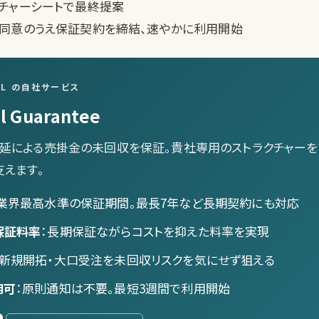
クチャーシートで最終提案
に同意のうえ保証契約を締結、速やかに利用開始
OL の自社サービス
l Guarantee
延による売掛金の未回収を保証。貴社専用のストラクチャーを
支えます。
：業界最高水準の保証期間。最長7年など長期契約にも対応
保証料率
：長期保証ながらコストを抑えた料率を実現
：新規開拓・大口受注を未回収リスクを気にせず狙える
用可
：原則通知は不要。最短3週間で利用開始