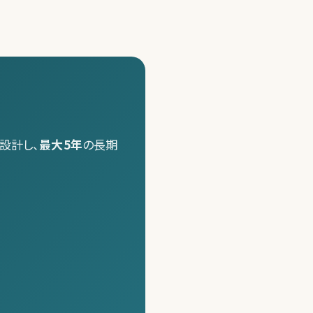
設計し、
最大5年
の長期