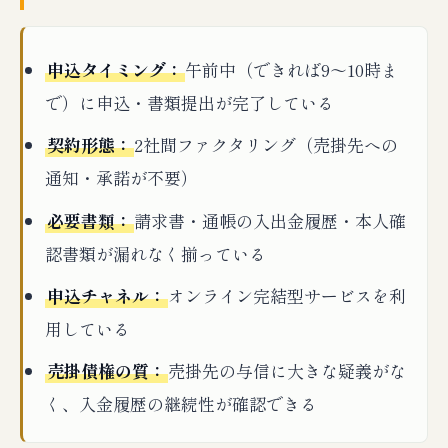
J-3. 売掛先の選び方を誤る
J-4. 契約条件の確認不足
申込タイミング：
午前中（できれば9〜10時ま
J-5. 複数社見積もりを取らない
で）に申込・書類提出が完了している
J-6. 「次回も即日」を当てにする
契約形態：
2社間ファクタリング（売掛先への
広島県のファクタリング全体像とサテライ
通知・承諾が不要）
ト記事の位置づけ
必要書類：
請求書・通帳の入出金履歴・本人確
K-1. ハブ記事を読むべき理由
認書類が漏れなく揃っている
K-2. 業種別サテライト記事の活用
K-3. 隣接県との比較
申込チャネル：
オンライン完結型サービスを利
K-4. 即日入金を検討する前に読んでおきたい記
用している
事
売掛債権の質：
売掛先の与信に大きな疑義がな
K-5. ハブ記事との読み合わせ推奨ポイント
く、入金履歴の継続性が確認できる
FAQ｜広島県の即日入金ファクタリングに