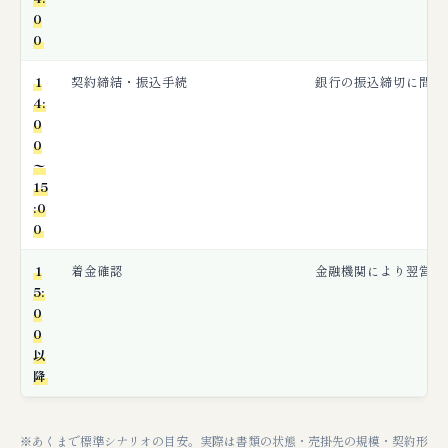
0
0
1
契約締結・振込手続
銀行の振込締切に間に
4:
0
0
〜
15
:0
0
1
着金確認
金融機関により翌営業
5:
0
0
以
降
※あくまで標準シナリオの目安。実際は書類の状態・売掛先の規模・契約形