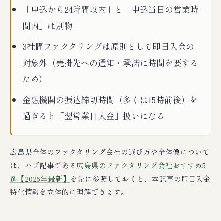
📚 広島ファクタリング 派生ガイド クラスタ｜
「申込から24時間以内」と「申込当日の営業時
全4記事の早見表
間内」は別物
3社間ファクタリングは原則として即日入金の
対象外（売掛先への通知・承諾に時間を要する
ため）
金融機関の振込締切時間（多くは15時前後）を
過ぎると「翌営業日入金」扱いになる
広島県全体のファクタリング会社の選び方や全体像について
は、ハブ記事である
広島県のファクタリング会社おすすめ5
選【2026年最新】
を先に参照しておくと、本記事の即日入金
特化情報を立体的に理解できます。