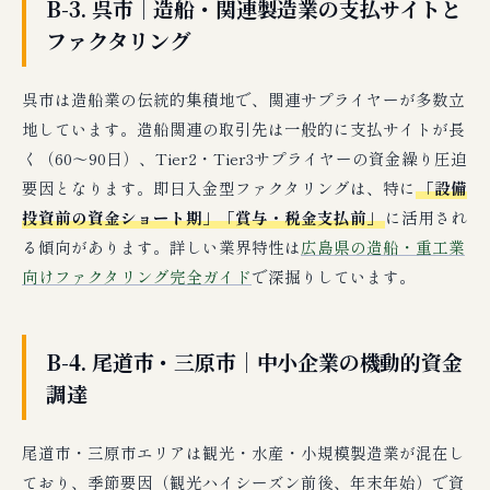
B-3. 呉市｜造船・関連製造業の支払サイトと
ファクタリング
呉市は造船業の伝統的集積地で、関連サプライヤーが多数立
地しています。造船関連の取引先は一般的に支払サイトが長
く（60〜90日）、Tier2・Tier3サプライヤーの資金繰り圧迫
要因となります。即日入金型ファクタリングは、特に
「設備
投資前の資金ショート期」「賞与・税金支払前」
に活用され
る傾向があります。詳しい業界特性は
広島県の造船・重工業
向けファクタリング完全ガイド
で深掘りしています。
B-4. 尾道市・三原市｜中小企業の機動的資金
調達
尾道市・三原市エリアは観光・水産・小規模製造業が混在し
ており、季節要因（観光ハイシーズン前後、年末年始）で資