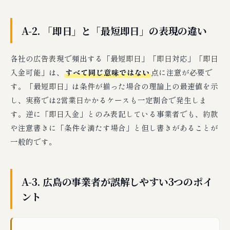
関するよくある質問8問
Q1：広島県内に拠点がない事業者でも即日入
A-2. 「即日」と「最短即日」の表現の違い
金は可能ですか？
Q2：個人事業主でも即日入金は受けられます
各社の広告表現で頻出する「最短即日」「即日対応」「即日
か？
入金可能」は、
すべて同じ意味ではない
点に注意が必要で
Q3：午後の申込でも即日入金は可能ですか？
す。「最短即日」は条件が揃った場合の理論上の最速値を示
Q4：必要書類が一部足りない場合、即日対応
し、実務では2営業日かかるケースも一定割合で発生しま
は受けられますか？
す。逆に「即日入金」とのみ表記している事業者でも、約款
Q5：売掛先が個人事業主でも即日入金できま
や注意書きに「条件を満たす場合」と但し書きがあることが
すか？
一般的です。
Q6：即日入金の手数料相場はどの程度です
か？
Q7：3社間ファクタリングでも即日入金は可
A-3. 広島の事業者が誤解しやすい3つのポイ
能ですか？
ント
Q8：即日入金を続けて利用しても問題ないで
すか？