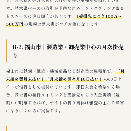
ど、月末締め翌月末払いの取引が多い業種が集積していま
す。請求書ベースの取引が明確なため、ファクタリング審査
もスムーズに進む傾向があります。
1売掛先につき100万〜
500万円
の規模の請求書がコア対象になります。
B-2. 福山市｜製造業・卸売業中心の月次掛売
り
福山市は鉄鋼・繊維・機械部品など製造業の集積地で、
「月
末締め翌月末払い」「月末締め翌々月10日払い」
の60日サ
イトが慣行として根付いています。即日入金を希望する場
合、請求書の発行タイミングと売掛先からの入金実績（通
帳）が明確であれば、サイトの長さ自体は審査の主たる障害
になりにくいのが実情です。