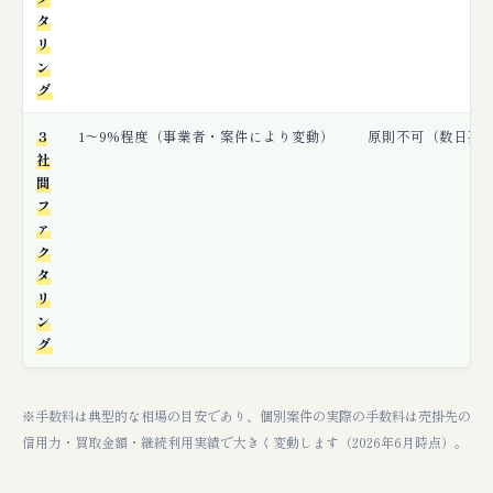
タ
リ
ン
グ
3
1〜9%程度（事業者・案件により変動）
原則不可（数日要
社
間
フ
ァ
ク
タ
リ
ン
グ
※手数料は典型的な相場の目安であり、個別案件の実際の手数料は売掛先の
信用力・買取金額・継続利用実績で大きく変動します（2026年6月時点）。