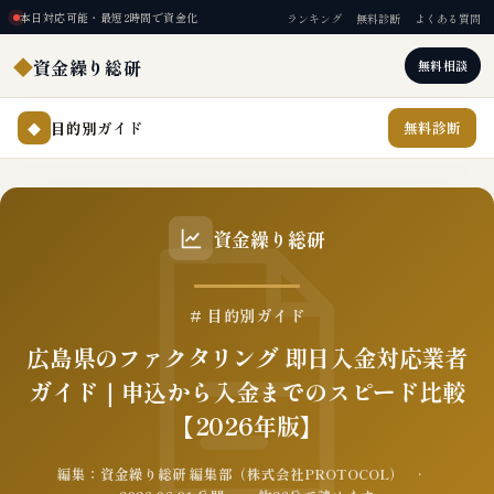
本日対応可能・最短2時間で資金化
ランキング
無料診断
よくある質問
◆
資金繰り総研
無料相談
目的別ガイド
無料診断
◆
資金繰り総研
# 目的別ガイド
広島県のファクタリング 即日入金対応業者
ガイド｜申込から入金までのスピード比較
【2026年版】
編集：資金繰り総研 編集部（株式会社PROTOCOL） ·