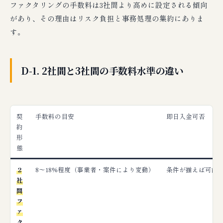
ファクタリングの手数料は3社間より高めに設定される傾向
があり、その理由はリスク負担と事務処理の集約にありま
す。
D-1. 2社間と3社間の手数料水準の違い
契
手数料の目安
即日入金可否
約
形
態
2
8〜18%程度（事業者・案件により変動）
条件が揃えば可能
社
間
フ
ァ
ク