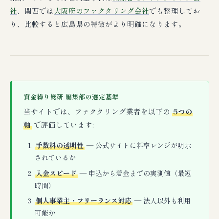
社
、関西では
大阪府のファクタリング会社
でも整理してお
り、比較すると広島県の特徴がより明確になります。
資金繰り総研 編集部の選定基準
当サイトでは、ファクタリング業者を以下の
5つの
軸
で評価しています:
手数料の透明性
— 公式サイトに料率レンジが明示
されているか
入金スピード
— 申込から着金までの実測値（最短
時間）
個人事業主・フリーランス対応
— 法人以外も利用
可能か