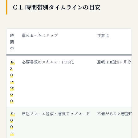
C-1. 時間帯別タイムラインの目安
時
進めるべきステップ
注意点
間
帯
8:
必要書類のスキャン・PDF化
通帳は直近3ヶ月分が
3
0
〜
9:
0
0
9:
申込フォーム送信・書類アップロード
不備があると審査時間
0
0
〜