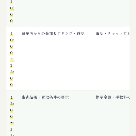
1
0:
0
0
1
事業者からの追加ヒアリング・確認
電話・チャットで即応
0:
0
0
〜
1
2:
0
0
1
審査結果・買取条件の提示
提示金額・手数料の最
2:
0
0
〜
1
4: