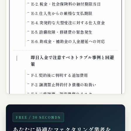
E-2. 税金・社会保険料の納付期限当日
E-3. 仕入先からの厳格な支払期限
E-4. 突発的な大型受注に対する仕入資金
E-5. 設備故障・修繕費の緊急発生
E-6. 助成金・補助金の入金遅延への対応
即日入金で注意すべきトラブル事例と回避
策
F-1. 契約後に判明する追加費用
F-2. 譲渡禁止特約付き債権の取扱い
F-3. 二重譲渡・架空債権のリスク
F-4. 「給与ファクタリング」を装った貸金業類
似行為
FREE / 30 SECONDS
F-5. 即日対応を盾にした高手数料の押し付け
あなたに最適なファクタリング業者を