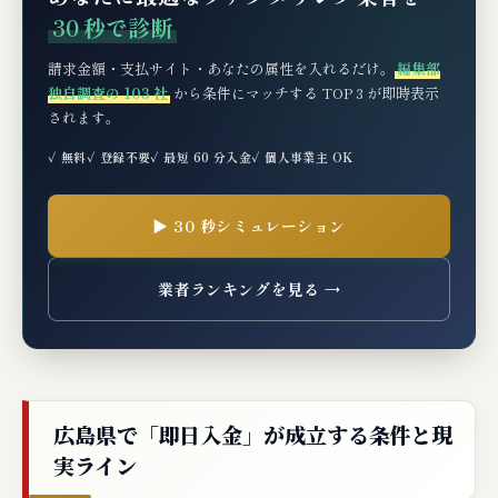
短期資金調達手段との比較｜ファクタリン
30 秒で診断
グ以外の選択肢
請求金額・支払サイト・あなたの属性を入れるだけ。
編集部
G-1. 銀行のビジネスローン・当座貸越
独自調査の 103 社
から条件にマッチする TOP 3 が即時表示
されます。
G-2. ノンバンクのビジネスローン
G-3. 売掛金担保融資（ABL）
✓ 無料
✓ 登録不要
✓ 最短 60 分入金
✓ 個人事業主 OK
G-4. クレジットカード決済の活用
G-5. 取引先との支払サイト交渉
▶ 30 秒シミュレーション
G-6. 各手段の比較表
業者ランキングを見る →
広島県の業種別 即日入金活用イメージ
H-1. 建設業（広島市・福山市・東広島市）
H-2. 運送業（広島市・福山市・呉市）
広島県で「即日入金」が成立する条件と現
H-3. 製造業・部品加工（福山市・東広島市）
実ライン
H-4. 卸売・小売業（広島市・福山市）