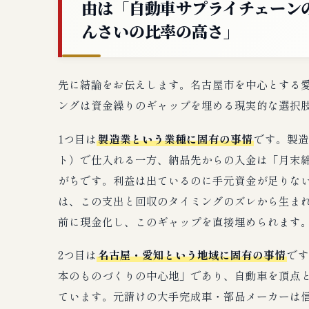
由は「自動車サプライチェーン
んさいの比率の高さ」
先に結論をお伝えします。名古屋市を中心とする
ングは資金繰りのギャップを埋める現実的な選択肢
1つ目は
製造業という業種に固有の事情
です。製造
ト）で仕入れる一方、納品先からの入金は「月末
がちです。利益は出ているのに手元資金が足りな
は、この支出と回収のタイミングのズレから生ま
前に現金化し、このギャップを直接埋められます
2つ目は
名古屋・愛知という地域に固有の事情
です
本のものづくりの中心地」であり、自動車を頂点
ています。元請けの大手完成車・部品メーカーは