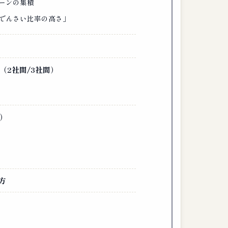
ーンの集積
でんさい比率の高さ」
（2社間/3社間）
）
方