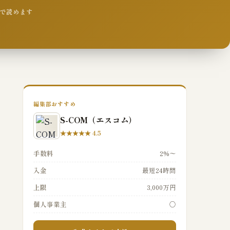
5分で読めます
編集部おすすめ
S-COM（エスコム）
★★★★★ 4.5
手数料
2%〜
入金
最短24時間
上限
3,000万円
個人事業主
○