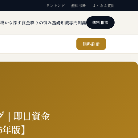
ランキング
無料診断
よくある質問
域から探す
資金繰りの悩み
基礎知識
専門知識
無料相談
無料診断
グ｜即日資金
6年版】