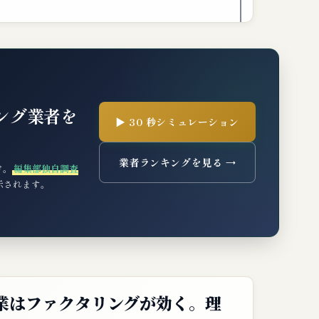
ング業者を
▶ 30 秒シミュレーション
業者ランキングを見る →
け。
編集部独自調査
表示されます。
業はファクタリングが効く。理