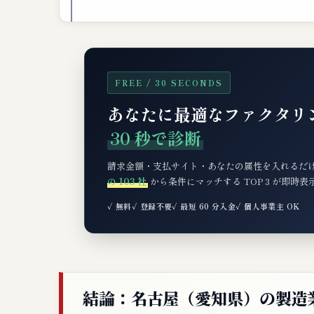
FREE / 30 SECONDS
あなたに最適なファクタリ
30 秒で診断
請求金額・支払サイト・あなたの属性を入れるだ
の 103 社
から条件にマッチする TOP 3 が即時
✓ 無料
✓ 登録不要
✓ 最短 60 分入金
✓ 個人事業主 OK
結論：名古屋（愛知県）の製造