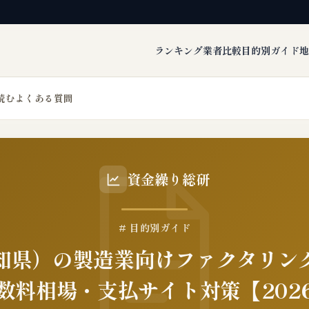
ランキング
業者比較
目的別ガイド
地
読む
よくある質問
資金繰り総研
# 目的別ガイド
知県）の製造業向けファクタリン
数料相場・支払サイト対策【202