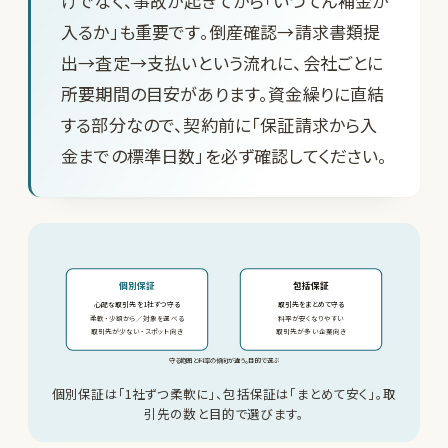
けでなく、事故が起きてから「いつてん補金が
入るか」も重要です。倒産確認→請求書類提
出→査定→支払いという流れに、会社ごとに
所要期間の目安があります。資金繰りに直結
する部分なので、契約前に「保証請求から入
金までの標準日数」を必ず確認してください。
個別保証
包括保証
心配な取引先を1社ずつ守る
取引先をまとめて守る
柔軟・少額から／対象を選べる
料率が安くなりやすい
取引先が少ない・スポット向き
取引先が多い企業向き
守る範囲と料率の傾向が違う。目的で選ぶ
個別保証は「1社ずつ柔軟に」、包括保証は「まとめて安く」。取
引先の数と目的で選びます。