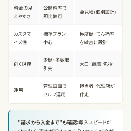
料金の見
公開料率で
要見積(個別設計)
えやすさ
即比較可
カスタマ
標準プラン
極度額・てん補率
イズ性
中心
を緻密に設計
少額・多数取
向く規模
大口・継続・包括
引先
管理画面で
担当者・代理店が
運用
セルフ運用
伴走
"請求から入金まで"も確認:
導入スピードだ