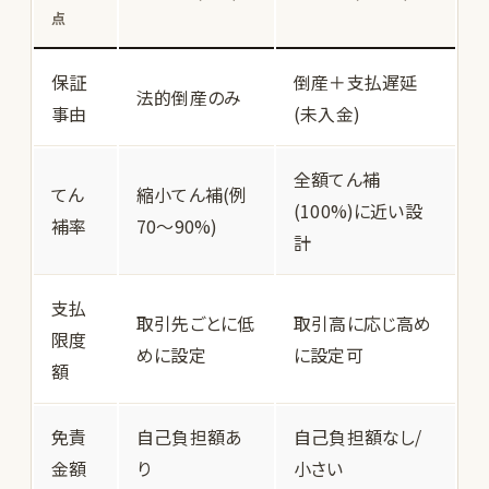
点
保証
倒産＋支払遅延
法的倒産のみ
事由
(未入金)
全額てん補
てん
縮小てん補(例
(100%)に近い設
補率
70〜90%)
計
支払
取引先ごとに低
取引高に応じ高め
限度
めに設定
に設定可
額
免責
自己負担額あ
自己負担額なし/
金額
り
小さい