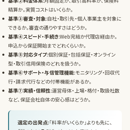
基準②料金体系
:月額固定か、取引高料率か、保険料
精算か。実質コストはいくらか。
基準③審査・対象
:自社・取引先・個人事業主を対象に
できるか。審査の通りやすさはどうか。
基準④スピード・手続き
:Web完結か代理店経由か。
申込から保証開始までどれくらいか。
基準⑤対応タイプ
:個別保証・包括保証・オンライン
型・取引信用保険のどれを扱うか。
基準⑥サポート・与信管理機能
:モニタリング・回収代
行・請求代行などの付帯機能があるか。
基準⑦実績・信頼性
:運営母体・上場・格付・取扱社数
など、保証会社自体の安心感はどうか。
選定の出発点:
「料率がいくらか」よりも先に、