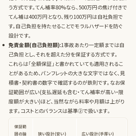
う方式です。てん補率80%なら、500万円の焦げ付きで
てん補は400万円となり、残り100万円は自社負担で
す。自己負担を持たせることでモラルハザードを防ぐ
設計です。
免責金額(自己負担額)
:1事故あたり一定額までは自
己負担とし、それを超えた分を保証する方式です。
これらは「全額保証」と書かれていても適用されるこ
とがあるため、パンフレットの大きな文字ではなく、見
積書・契約書の数字で確認するのが鉄則です。なお保
証範囲が広い(支払遅延も含む・てん補率が高い・限
度額が大きい)ほど、当然ながら料率や月額は上がり
ます。コストとのバランスは基準②で扱います。
保証範
囲の論
狭い設計(安い)
広い設計(手厚い)