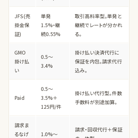
JFS(売
単発
取引高料率型。単発と
掛金保
1.5%・継
継続でレートが分かれ
証)
続0.55%
る。
GMO
掛け払い決済代行に
0.5〜
掛け払
保証を内包。請求代行
3.4%
い
込み。
0.5〜
掛け払い代行型。件数
Paid
3.5%＋
手数料が別途加算。
125円/件
請求ま
請求・回収代行＋保証
るなげ
1.0%〜