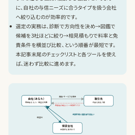
に、自社の与信ニーズに合うタイプを扱う会社
へ絞り込むのが効率的です。
選定の実務は、診断で方向性を決め→図鑑で
候補を3社ほどに絞り→相見積もりで料率と免
責条件を横並び比較、という順番が最短です。
本記事末尾のチェックリストと各ツールを使え
ば、迷わず比較に進めます。
商品・サービスを提供
自社（あなた）
取引先
売掛金をもつ／保証を利用
代金を支払う側
売掛金（後払い）＝未回収リスク
未回収時に保証金を支払い
保証料
保証会社
未回収を肩代わり