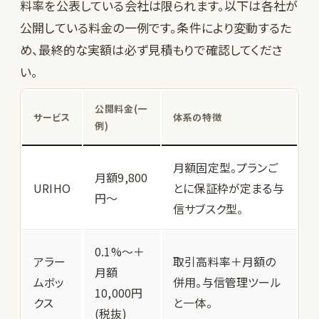
料率を公表している会社は限られます。以下は各社が
公開している料金の一例です。条件により変動するた
め、最終的な実額は必ず見積もりで確認してくださ
い。
公開料金(一
サービス
体系の特徴
例)
月額固定型。プランご
月額9,800
URIHO
とに保証枠が定まる与
円〜
信サブスク型。
0.1%〜＋
アラー
取引高料率＋月額の
月額
ムボッ
併用。与信管理ツール
10,000円
クス
と一体。
(税抜)