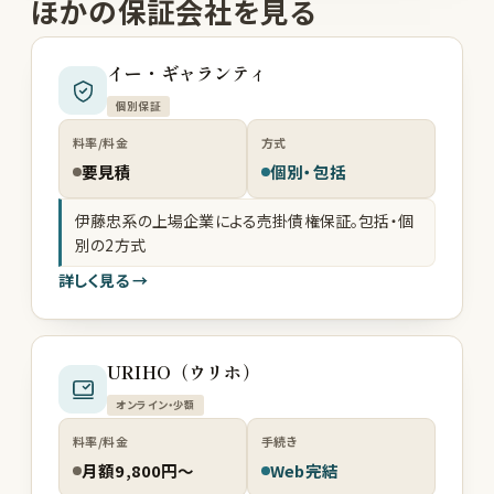
ほかの保証会社を見る
イー・ギャランティ
個別保証
料率/料金
方式
要見積
個別・包括
伊藤忠系の上場企業による売掛債権保証。包括・個
別の2方式
詳しく見る →
URIHO（ウリホ）
オンライン・少額
料率/料金
手続き
月額9,800円〜
Web完結