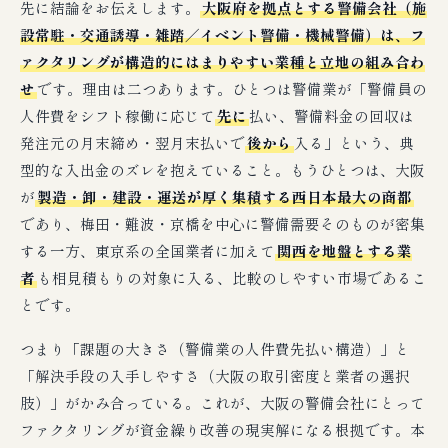
先に結論をお伝えします。
大阪府を拠点とする警備会社（施
設常駐・交通誘導・雑踏／イベント警備・機械警備）は、フ
ァクタリングが構造的にはまりやすい業種と立地の組み合わ
せ
です。理由は二つあります。ひとつは警備業が「警備員の
人件費をシフト稼働に応じて
先に
払い、警備料金の回収は
発注元の月末締め・翌月末払いで
後から
入る」という、典
型的な入出金のズレを抱えていること。もうひとつは、大阪
が
製造・卸・建設・運送が厚く集積する西日本最大の商都
であり、梅田・難波・京橋を中心に警備需要そのものが密集
する一方、東京系の全国業者に加えて
関西を地盤とする業
者
も相見積もりの対象に入る、比較のしやすい市場であるこ
とです。
つまり「課題の大きさ（警備業の人件費先払い構造）」と
「解決手段の入手しやすさ（大阪の取引密度と業者の選択
肢）」がかみ合っている。これが、大阪の警備会社にとって
ファクタリングが資金繰り改善の現実解になる根拠です。本