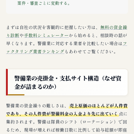
案件・審査ごとに変動する。
まずは自社の状況を客観的に把握したい方は、
無料の資金繰
り診断
や
手数料シミュレーター
から始めると、相談時の話が
早くなります。警備業に対応する業者を比較したい場合は
フ
ァクタリング業者ランキング
もあわせてご覧ください。
警備業の売掛金・支払サイト構造（なぜ資
金が詰まるのか）
警備業の資金繰りの難しさは、
売上原価のほとんどが人件費
であり、その人件費が警備料金の入金より先に出ていく
点に
集約されます。警備は隊員のシフト（ローテーション）で回
るため、現場が増えれば稼働日数に比例して給与総額が即座