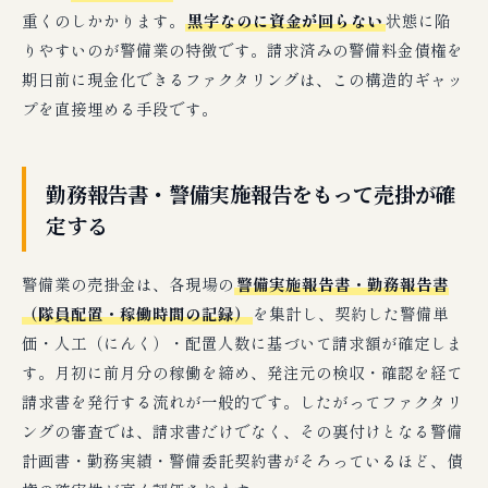
重くのしかかります。
黒字なのに資金が回らない
状態に陥
りやすいのが警備業の特徴です。請求済みの警備料金債権を
期日前に現金化できるファクタリングは、この構造的ギャッ
プを直接埋める手段です。
勤務報告書・警備実施報告をもって売掛が確
定する
警備業の売掛金は、各現場の
警備実施報告書・勤務報告書
（隊員配置・稼働時間の記録）
を集計し、契約した警備単
価・人工（にんく）・配置人数に基づいて請求額が確定しま
す。月初に前月分の稼働を締め、発注元の検収・確認を経て
請求書を発行する流れが一般的です。したがってファクタリ
ングの審査では、請求書だけでなく、その裏付けとなる警備
計画書・勤務実績・警備委託契約書がそろっているほど、債