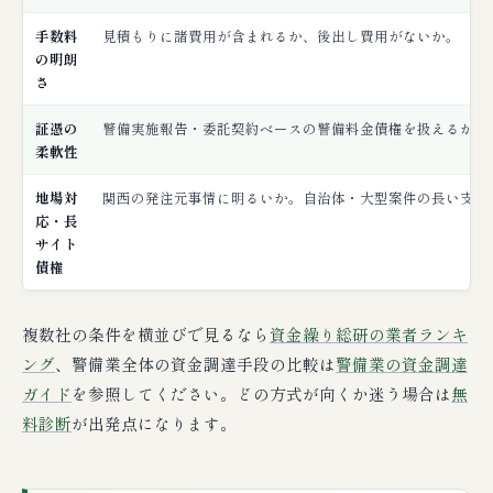
手数料
見積もりに諸費用が含まれるか、後出し費用がないか。
の明朗
さ
証憑の
警備実施報告・委託契約ベースの警備料金債権を扱えるか。
柔軟性
地場対
関西の発注元事情に明るいか。自治体・大型案件の長い支払
応・長
サイト
債権
複数社の条件を横並びで見るなら
資金繰り総研の業者ランキ
ング
、警備業全体の資金調達手段の比較は
警備業の資金調達
ガイド
を参照してください。どの方式が向くか迷う場合は
無
料診断
が出発点になります。