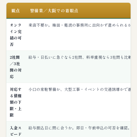
観点
警備業／大阪での着眼点
オンラ
来店不要か。梅田・難波の事務所に出向かず進められるか。
イン完
結の可
否
2社間
給与・日払いに急ぐなら2社間、料率重視なら3社間も比較。
／3社
間の対
応
対応す
小口の常駐警備か、大型工事・イベントの交通誘導かで適性
る債権
額の下
限・上
限
入金ス
給与振込日に間に合うか。即日・午前申込の可否を確認。
ピード