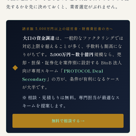
先するかを先に決めておくと、業者選定がぶれません。
請求額 5,000万円以上の経営者・財務責任者の方へ
大口の資金調達
は、一般的なファクタリングでは
対応上限を超えることが多く、手数料も割高にな
りがちです。
5,000万円〜数十億円
規模なら、売
却・担保・証券化を案件別に設計する BtoB 法人
◆
向け専用スキーム「
PROTOCOL Deal
Secondary
」の方が、条件が有利になるケース
が大半です。
※ 相談・見積もりは無料。専門担当が最適なス
キームを提案します。
無料で相談する
→