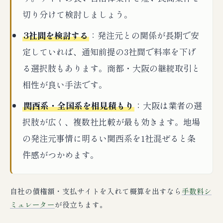
切り分けて検討しましょう。
3社間を検討する
：発注元との関係が長期で安
定していれば、通知前提の3社間で料率を下げ
る選択肢もあります。商都・大阪の継続取引と
相性が良い手法です。
関西系・全国系を相見積もり
：大阪は業者の選
択肢が広く、複数社比較が最も効きます。地場
の発注元事情に明るい関西系を1社混ぜると条
件感がつかめます。
自社の債権額・支払サイトを入れて概算を出すなら
手数料シ
ミュレーター
が役立ちます。