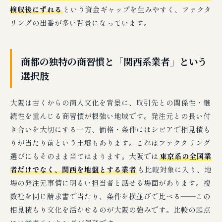
検収後にずれる
という資金ギャップを生みやすく、ファクタ
リングの出番が多い背景になっています。
商都の独特の商習慣と「関西系業者」という
選択肢
大阪は古くからの商人文化を背景に、取引先との関係性・継
続性を重んじる商習慣が根強い地域です。発注元との長い付
き合いを大切にする一方、価格・条件にはシビアで相見積も
りが当たり前という土壌もあります。これはファクタリング
選びにもそのまま当てはまります。大阪では
東京系の全国業
者だけでなく、関西を地盤とする業者
も比較対象に入り、地
場の発注元事情に明るい担当者と話せる場面があります。複
数社を同じ請求書で当たり、条件を横並びで比べる――この
相見積もり文化を活かせるのが大阪の強みです。比較の起点