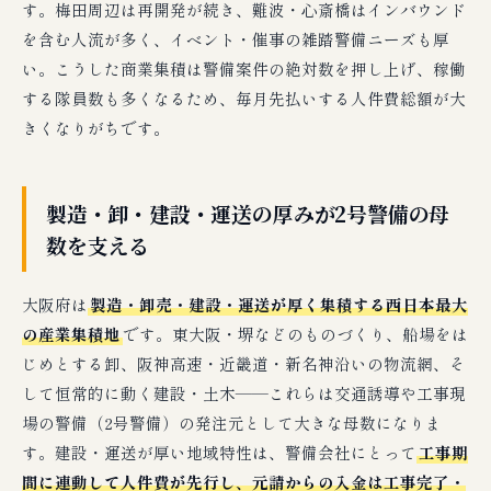
す。梅田周辺は再開発が続き、難波・心斎橋はインバウンド
を含む人流が多く、イベント・催事の雑踏警備ニーズも厚
い。こうした商業集積は警備案件の絶対数を押し上げ、稼働
する隊員数も多くなるため、毎月先払いする人件費総額が大
きくなりがちです。
製造・卸・建設・運送の厚みが2号警備の母
数を支える
大阪府は
製造・卸売・建設・運送が厚く集積する西日本最大
の産業集積地
です。東大阪・堺などのものづくり、船場をは
じめとする卸、阪神高速・近畿道・新名神沿いの物流網、そ
して恒常的に動く建設・土木――これらは交通誘導や工事現
場の警備（2号警備）の発注元として大きな母数になりま
す。建設・運送が厚い地域特性は、警備会社にとって
工事期
間に連動して人件費が先行し、元請からの入金は工事完了・