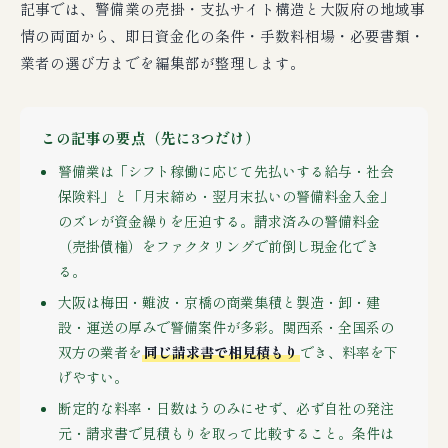
記事では、警備業の売掛・支払サイト構造と大阪府の地域事
情の両面から、即日資金化の条件・手数料相場・必要書類・
業者の選び方までを編集部が整理します。
この記事の要点（先に3つだけ）
警備業は「シフト稼働に応じて先払いする給与・社会
保険料」と「月末締め・翌月末払いの警備料金入金」
のズレが資金繰りを圧迫する。請求済みの警備料金
（売掛債権）をファクタリングで前倒し現金化でき
る。
大阪は梅田・難波・京橋の商業集積と製造・卸・建
設・運送の厚みで警備案件が多彩。関西系・全国系の
双方の業者を
同じ請求書で相見積もり
でき、料率を下
げやすい。
断定的な料率・日数はうのみにせず、必ず自社の発注
元・請求書で見積もりを取って比較すること。条件は