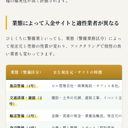
権の確実性が高く評価されます。
業態によって入金サイトと適性業者が異なる
ひとくちに警備業といっても、業態（警備業務区分）によっ
て発注元と売掛の性質が変わり、ファクタリングで相性の良
い業者も変わってきます。
業態（警備区分）
主な発注元・サイトの特徴
施設警備（1号）
ビル管理会社・商業施設・オフィス本社。月
交通誘導・雑踏（2
建設・土木の元請、道路工事、イベント主催
号）
輸送警備（3号）
金融・流通の現金・貴重品輸送。発注元の信
身辺警備（4号）
企業・要人警護。スポット／契約混在。