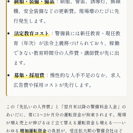
制服・装備・備品
：制服、警笛、誘導灯、無線
機、安全装備などの更新費。現場増のたびに先
行発生します。
法定教育コスト
：警備員には新任教育・現任教
育（年次）が法令上義務づけられており、稼働
できない教育時間分の人件費・講師費が先に出
ます。
募集・採用費
：慢性的な人手不足のなか、求人
広告費や採用コストが先行します。
この「先払いの人件費」と「翌月末以降の警備料金入金」の
あいだに、常に1〜2か月分の運転資金が拘束されます。現場
が増え売上が伸びるほど立て替える運転資金も増える――い
わゆる
増加運転資金
の負担が、受注拡大期の警備会社ほど