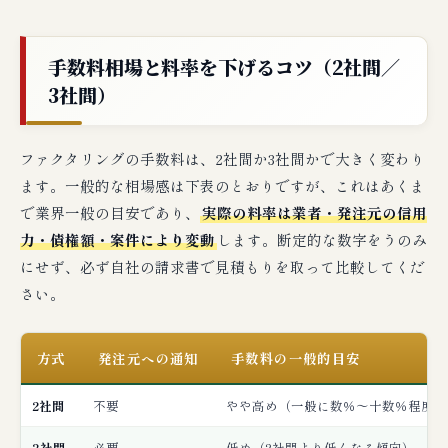
手数料相場と料率を下げるコツ（2社間／
3社間）
ファクタリングの手数料は、2社間か3社間かで大きく変わり
ます。一般的な相場感は下表のとおりですが、これはあくま
で業界一般の目安であり、
実際の料率は業者・発注元の信用
力・債権額・案件により変動
します。断定的な数字をうのみ
にせず、必ず自社の請求書で見積もりを取って比較してくだ
さい。
方式
発注元への通知
手数料の一般的目安
2社間
不要
やや高め（一般に数％〜十数％程度と
3社間
必要
低め（2社間より低くなる傾向）