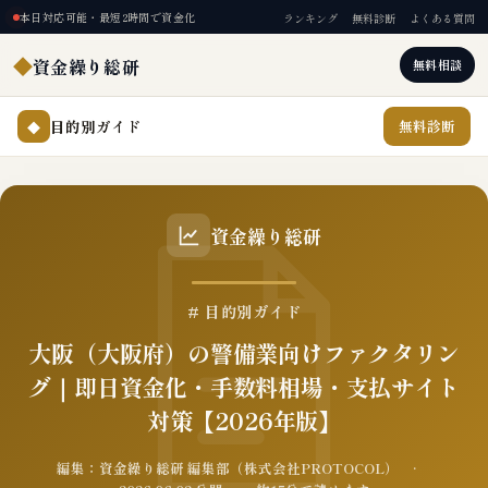
本日対応可能・最短2時間で資金化
ランキング
無料診断
よくある質問
◆
資金繰り総研
無料相談
目的別ガイド
無料診断
◆
資金繰り総研
# 目的別ガイド
大阪（大阪府）の警備業向けファクタリン
グ｜即日資金化・手数料相場・支払サイト
対策【2026年版】
編集：資金繰り総研 編集部（株式会社PROTOCOL） ·