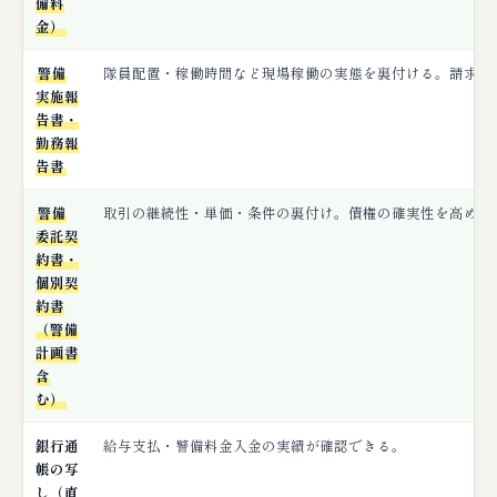
備料
金）
警備
隊員配置・稼働時間など現場稼働の実態を裏付ける。請求の
実施報
告書・
勤務報
告書
警備
取引の継続性・単価・条件の裏付け。債権の確実性を高める
委託契
約書・
個別契
約書
（警備
計画書
含
む）
銀行通
給与支払・警備料金入金の実績が確認できる。
帳の写
し（直