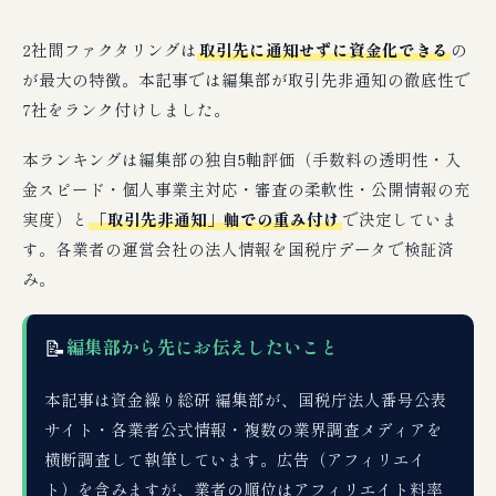
2社間ファクタリングは
取引先に通知せずに資金化できる
の
が最大の特徴。本記事では編集部が取引先非通知の徹底性で
7社をランク付けしました。
本ランキングは編集部の独自5軸評価（手数料の透明性・入
金スピード・個人事業主対応・審査の柔軟性・公開情報の充
実度）と
「取引先非通知」軸での重み付け
で決定していま
す。各業者の運営会社の法人情報を国税庁データで検証済
み。
📝
編集部から先にお伝えしたいこと
本記事は資金繰り総研 編集部が、国税庁法人番号公表
サイト・各業者公式情報・複数の業界調査メディアを
横断調査して執筆しています。広告（アフィリエイ
ト）を含みますが、業者の順位はアフィリエイト料率