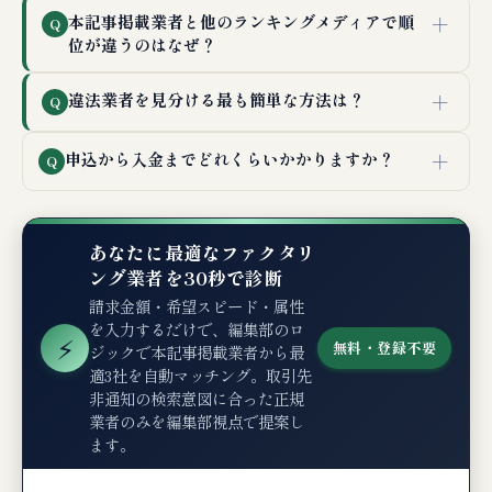
＋
本記事掲載業者と他のランキングメディアで順
Q
位が違うのはなぜ？
＋
違法業者を見分ける最も簡単な方法は？
Q
＋
申込から入金までどれくらいかかりますか？
Q
あなたに最適なファクタリ
ング業者を30秒で診断
請求金額・希望スピード・属性
を入力するだけで、編集部のロ
⚡
無料・登録不要
ジックで本記事掲載業者から最
適3社を自動マッチング。取引先
非通知の検索意図に合った正規
業者のみを編集部視点で提案し
ます。