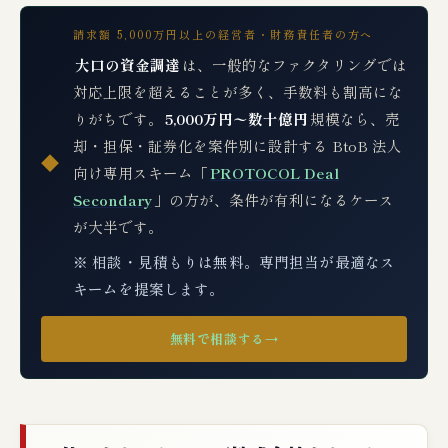
請求額 5,000万円以上の経営者・財務責任者の方へ
大口の資金調達
は、一般的なファクタリングでは
対応上限を超えることが多く、手数料も割高にな
りがちです。
5,000万円〜数十億円
規模なら、売
却・担保・証券化を案件別に設計する BtoB 法人
◆
向け専用スキーム「
PROTOCOL Deal
Secondary
」の方が、条件が有利になるケース
が大半です。
※ 相談・見積もりは無料。専門担当が最適なス
キームを提案します。
無料で相談する
→