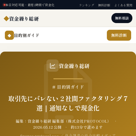
本日対応可能・最短2時間で資金化
ランキング
無料診断
よくある質問
◆
資金繰り総研
無料相談
目的別ガイド
無料診断
◆
資金繰り総研
# 目的別ガイド
取引先にバレない 2 社間ファクタリング 7
選｜通知なしで現金化
編集：資金繰り総研 編集部（株式会社PROTOCOL） ·
2026.05.12 公開 · 約13分で読めます
finance.protocol.ooo ／ 資金調達の総合比較メディア