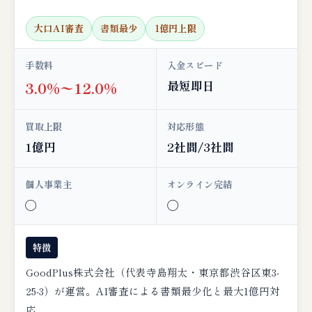
大口AI審査
書類最少
1億円上限
手数料
入金スピード
最短即日
3.0%〜12.0%
買取上限
対応形態
1億円
2社間/3社間
個人事業主
オンライン完結
◯
◯
特徴
GoodPlus株式会社（代表寺島翔太・東京都渋谷区東3-
25-3）が運営。AI審査による書類最少化と最大1億円対
応。