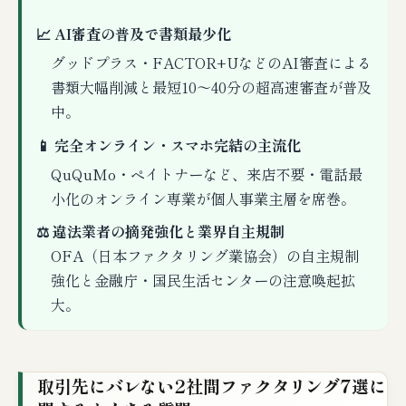
📈 AI審査の普及で書類最少化
グッドプラス・FACTOR+UなどのAI審査による
書類大幅削減と最短10〜40分の超高速審査が普及
中。
📱 完全オンライン・スマホ完結の主流化
QuQuMo・ペイトナーなど、来店不要・電話最
小化のオンライン専業が個人事業主層を席巻。
⚖ 違法業者の摘発強化と業界自主規制
OFA（日本ファクタリング業協会）の自主規制
強化と金融庁・国民生活センターの注意喚起拡
大。
取引先にバレない2社間ファクタリング7選に