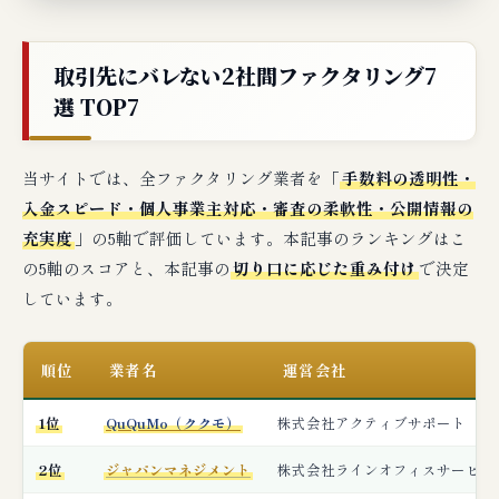
取引先にバレない2社間ファクタリング7
選 TOP7
当サイトでは、全ファクタリング業者を「
手数料の透明性・
入金スピード・個人事業主対応・審査の柔軟性・公開情報の
充実度
」の5軸で評価しています。本記事のランキングはこ
の5軸のスコアと、本記事の
切り口に応じた重み付け
で決定
しています。
順位
業者名
運営会社
1位
QuQuMo（ククモ）
株式会社アクティブサポート
2位
ジャパンマネジメント
株式会社ラインオフィスサービス