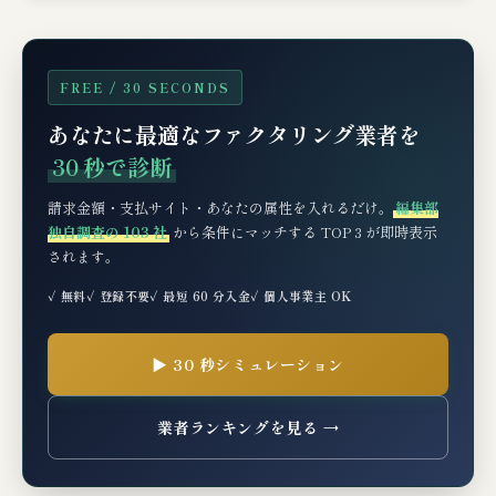
FREE / 30 SECONDS
あなたに最適なファクタリング業者を
30 秒で診断
請求金額・支払サイト・あなたの属性を入れるだけ。
編集部
独自調査の 103 社
から条件にマッチする TOP 3 が即時表示
されます。
✓ 無料
✓ 登録不要
✓ 最短 60 分入金
✓ 個人事業主 OK
▶ 30 秒シミュレーション
業者ランキングを見る →