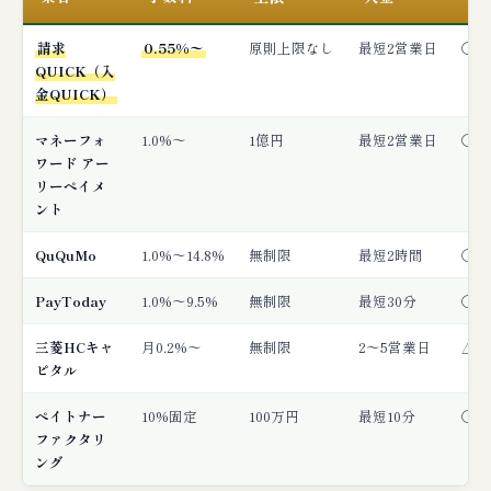
請求
0.55%〜
原則上限なし
最短2営業日
◯ 
QUICK（入
金QUICK）
マネーフォ
1.0%〜
1億円
最短2営業日
◯ 
ワード アー
リーペイメ
ント
QuQuMo
1.0%〜14.8%
無制限
最短2時間
◯ 
PayToday
1.0%〜9.5%
無制限
最短30分
◯ 
三菱HCキャ
月0.2%〜
無制限
2〜5営業日
△ 
ピタル
ペイトナー
10%固定
100万円
最短10分
◯ 
ファクタリ
ング