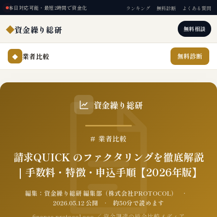
本日対応可能・最短2時間で資金化
ランキング
無料診断
よくある質問
◆
資金繰り総研
無料相談
業者比較
無料診断
◆
資金繰り総研
# 業者比較
請求QUICK のファクタリングを徹底解説
｜手数料・特徴・申込手順【2026年版】
編集：資金繰り総研 編集部（株式会社PROTOCOL） ·
2026.05.12 公開 · 約50分で読めます
finance.protocol.ooo ／ 資金調達の総合比較メディア