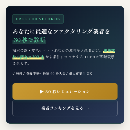
③ 申込から入金までの4ステップ（公式フロ
ー）
FREE / 30 SECONDS
📊 仕訳・税務処理（経理担当者向け）
あなたに最適なファクタリング業者を
30 秒で診断
例：500万円の売掛金を料率1.5%で入金
QUICK（2社間）でファクタリング
請求金額・支払サイト・あなたの属性を入れるだけ。
編集部
消費税の取扱い
独自調査の 103 社
から条件にマッチする TOP 3 が即時表示
されます。
🧪 編集部の実機検証コメント
✓ 無料
✓ 登録不要
✓ 最短 60 分入金
✓ 個人事業主 OK
🆘 もし請求QUICK・入金QUICKの審査に
▶ 30 秒シミュレーション
落ちたら？次の一手3選
典型的な審査落ち理由
業者ランキングを見る →
請求QUICKで審査落ちた場合の次の一手
料率最安水準＋オンライン完結の代替案（3