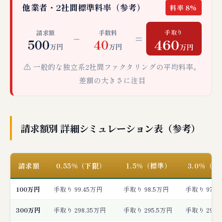
他業者・2社間標準料率（参考）
料率 8%
手取り
請求額
手数料
−
=
460
500
40
万円
万円
万円
⚠️ 一般的な独立系2社間ファクタリングの平均料率。
差額の大きさに注目
請求額別 詳細シミュレーション表（参考）
請求額
0.55%（下限）
1.5%（標準）
3.0%（
100万円
手取り 99.45万円
手取り 98.5万円
手取り 97.0
300万円
手取り 298.35万円
手取り 295.5万円
手取り 291.