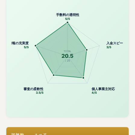
手数料の透明性
5/5
公開情報の充実度
入金スピード
5/5
3/5
TOTAL
20.5
/ 25
審査の柔軟性
個人事業主対応
3.5/5
4/5
評価軸
スコア