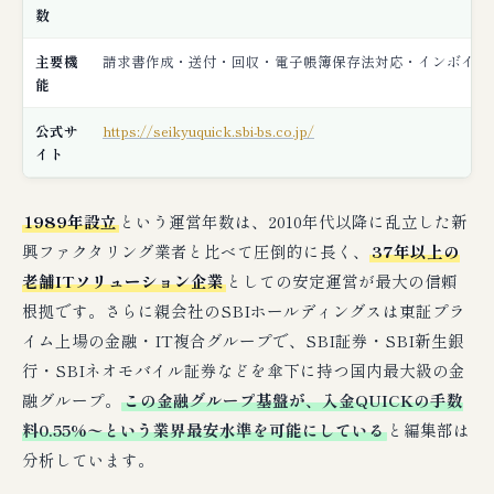
数
主要機
請求書作成・送付・回収・電子帳簿保存法対応・インボイス
能
公式サ
https://seikyuquick.sbi-bs.co.jp/
イト
1989年設立
という運営年数は、2010年代以降に乱立した新
興ファクタリング業者と比べて圧倒的に長く、
37年以上の
老舗ITソリューション企業
としての安定運営が最大の信頼
根拠です。さらに親会社のSBIホールディングスは東証プラ
イム上場の金融・IT複合グループで、SBI証券・SBI新生銀
行・SBIネオモバイル証券などを傘下に持つ国内最大級の金
融グループ。
この金融グループ基盤が、入金QUICKの手数
料0.55%〜という業界最安水準を可能にしている
と編集部は
分析しています。