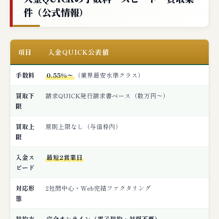
件（公式情報）
項目
入金QUICK公表値
手数料
0.55%〜
（業界最安水準クラス）
買取下
請求QUICK発行請求書ベース（数万円〜）
限
買取上
原則上限なし（与信枠内）
限
入金ス
最短2営業日
ピード
対応形
2社間中心・Web完結ファクタリング
態
契約方
完全オンライン（電子契約・対面不要）