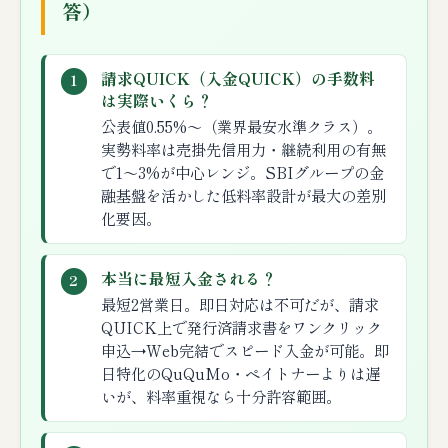
答）
請求QUICK（入金QUICK）の手数料
1
は実際いくら？
公表値0.55%〜（業界最安水準クラス）。
実勢料率は売掛先信用力・継続利用の有無
で1〜3%が中心レンジ。SBIグループの金
融基盤を活かした低料率設計が最大の差別
化要因。
本当に最短入金される？
2
最短2営業日。即日対応は不可だが、請求
QUICK上で発行済請求書をワンクリック
申込→Web完結でスピード入金が可能。即
日特化のQuQuMo・ペイトナーよりは遅
いが、料率重視なら十分許容範囲。