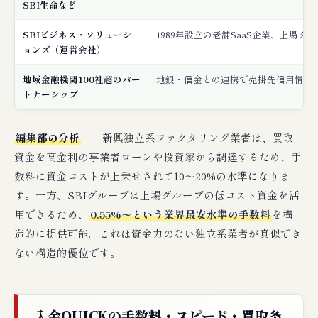
SBI生命など
SBIビジネス・ソリューシ
1989年設立の老舗SaaS企業、上場
ョンズ（運営会社）
地域金融機関100社超のパー
地銀・信金との連携で売掛先信用情報
トナーシップ
編集部の分析
──新興独立系ファクタリング業者は、買取
資金を高金利の事業者ローンや投資家から調達するため、手
数料に資金コストが上乗せされて10〜20%の水準になりま
す。一方、SBIグループは上場グループの低コスト資金を活
用できるため、
0.55%〜という業界最安水準の手数料
を構
造的に提供可能。これは資金力のない独立系業者が真似でき
ない構造的優位です。
入金QUICKの手数料・スピード・買取条