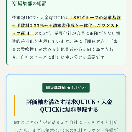
💡
編集部の総評
請求QUICK・入金QUICKは
「SBIグループの金融基盤
＋手数料0.55%〜＋請求書作成と一体化したワンスト
ップ運用」
の3点で、業界他社が容易に追随できない構
造的差別化を実現しています。逆に「即日対応」「審
査の柔軟性」を求めると他業者の方が向く局面もあ
り、自社のニーズに即した使い分けが重要です。
編集部評価 ★4.1/5.0
評価軸を満たす請求QUICK・入金
QUICKに無料登録する
5軸スコアの内訳を踏まえて自社にマッチすると判断
したら、まずは請求QUICKの無料アカウント登録で