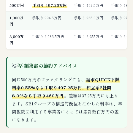
500万円
手取り 497.25万円
手取り 492.5万円
手取り 485.
1,000万
手取り 994.5万円
手取り 985.0万円
手取り 970.
円
3,000万
手取り 2,983.5万円
手取り 2,955万円
手取り 2,91
円
💡
💡 編集部の節約アドバイス
同じ500万円のファクタリングでも、
請求QUICK下限
料率0.55%なら手取り497.25万円、独立系2社間
8.0%なら手取り460万円
。差額は37.25万円にも上り
ます。SBIグループの構造的優位を活かした料率は、年
間複数回利用する事業者にとっては累計数百万円の差
になります。