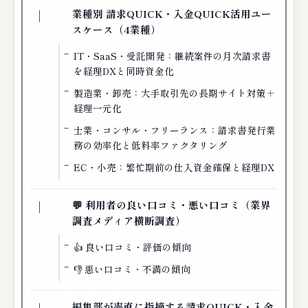
業種別 請求QUICK・入金QUICK活用ユー
スケース（4業種）
IT・SaaS・受託開発：継続案件の月次請求書
を経理DXと同時資金化
製造業・卸売：大手取引先の長期サイト対策＋
経理一元化
士業・コンサル・フリーランス：請求書発行業
務の効率化と低料率ファクタリング
EC・小売：繁忙期前の仕入資金確保と経理DX
💬 利用者の良い口コミ・悪い口コミ（業界
調査メディア横断調査）
👍 良い口コミ・評価の傾向
👎 悪い口コミ・不満の傾向
編集部が率直に指摘する請求QUICK・入金