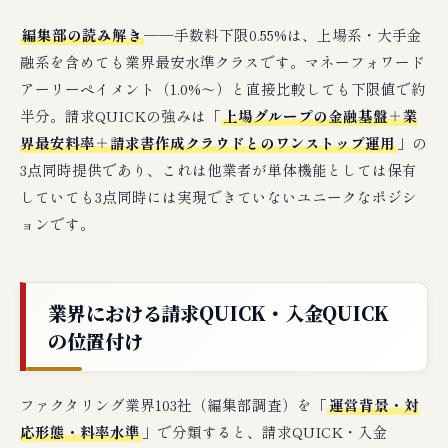
編集部の読み解き
──手数料下限0.55%は、上場系・大手金
融系を含めても業界最安水準クラスです。マネーフォワード
アーリーペイメント（1.0%〜）と直接比較しても下限値で約
半分。請求QUICKの強みは「
上場グループの金融基盤＋業
界最安料率＋請求書作成クラウドとのワンストップ運用
」の
3点同時提供であり、これは他業者が単体機能としては保有
していても3点同時には実現できていないユニークなポジシ
ョンです。
業界における請求QUICK・入金QUICK
の位置付け
ファクタリング業界103社（編集部調査）を「
運営背景・対
応形態・料率水準
」で分類すると、請求QUICK・入金