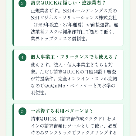
請求QUICKは怪しい・違法業者？
3
正規業者です。SBIホールディングス系の
SBIビジネス・ソリューションズ株式会社
（1989年設立・37年運営）が直接運営。違
法業者リスクは編集部評価で極めて低く、
業界トップクラスの信頼性。
個人事業主・フリーランスでも使える？
4
使えます。法人・個人事業主どちらも対
象。ただし請求QUICKの口座開設＋審査
が前提条件。完全オンライン・スマホ完結
なのでQuQuMo・ペイトナーと同水準の
利便性。
一番得する利用パターンは？
5
請求QUICK（請求書作成クラウド）をメ
インの請求書発行ツールとして使い、必要
時のみワンクリックでファクタリングする