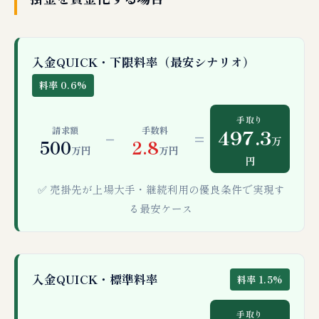
入金QUICK・下限料率（最安シナリオ）
料率 0.6%
手取り
497.3
請求額
手数料
−
=
万
500
2.8
万円
万円
円
✅ 売掛先が上場大手・継続利用の優良条件で実現す
る最安ケース
入金QUICK・標準料率
料率 1.5%
手取り