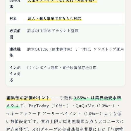
法
対象
法人・個人事業主どちらも対応
必須前
請求QUICKのアカウント登録
提
連携機
請求QUICK（請求書作成）と一体化、ワンストップ運用
能
インボ
◯ インボイス制度・電子帳簿保存法対応
イス対
応
編集部の評価ポイント
──手数料
0.55%〜は業界最安水準
クラス
で、PayToday（1.0%〜）・QuQuMo（1.0%〜）・
マネーフォワード アーリーペイメント（1.0%〜）よりも低
い数値設定です。買取上限が原則無制限な点も大口ニーズに
対応可能で、SBIグループの金融基盤を背景にした「与信枠