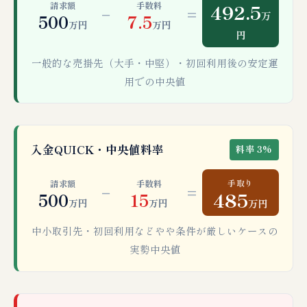
492.5
請求額
手数料
−
=
万
500
7.5
万円
万円
円
一般的な売掛先（大手・中堅）・初回利用後の安定運
用での中央値
入金QUICK・中央値料率
料率 3%
手取り
請求額
手数料
−
=
485
500
15
万円
万円
万円
中小取引先・初回利用などやや条件が厳しいケースの
実勢中央値