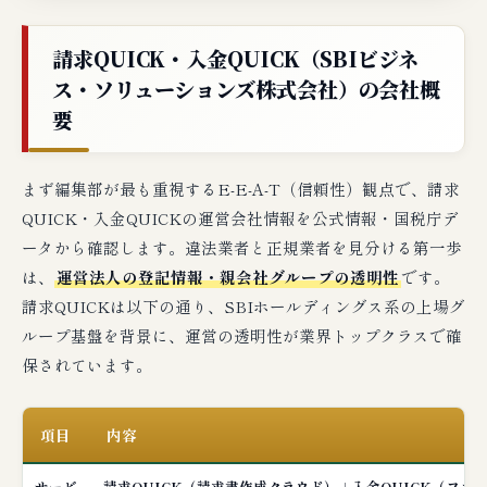
社厳選）
請求QUICK・入金QUICK（SBIビジネ
編集部の最終判断：請求QUICK・入金
ス・ソリューションズ株式会社）の会社概
QUICKはこんな事業者に最適
要
🔗 関連記事（編集部おすすめ）
まず編集部が最も重視するE-E-A-T（信頼性）観点で、請求
QUICK・入金QUICKの運営会社情報を公式情報・国税庁デ
ータから確認します。違法業者と正規業者を見分ける第一歩
は、
運営法人の登記情報・親会社グループの透明性
です。
請求QUICKは以下の通り、SBIホールディングス系の上場グ
ループ基盤を背景に、運営の透明性が業界トップクラスで確
保されています。
項目
内容
サービ
請求QUICK（請求書作成クラウド）＋入金QUICK（ファ