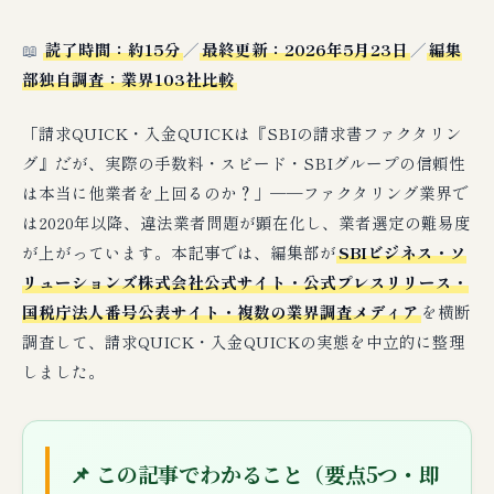
📖
読了時間：約15分
／
最終更新：2026年5月23日
／
編集
部独自調査：業界103社比較
「請求QUICK・入金QUICKは『SBIの請求書ファクタリン
グ』だが、実際の手数料・スピード・SBIグループの信頼性
は本当に他業者を上回るのか？」──ファクタリング業界で
は2020年以降、違法業者問題が顕在化し、業者選定の難易度
が上がっています。本記事では、編集部が
SBIビジネス・ソ
リューションズ株式会社公式サイト・公式プレスリリース・
国税庁法人番号公表サイト・複数の業界調査メディア
を横断
調査して、請求QUICK・入金QUICKの実態を中立的に整理
しました。
📌 この記事でわかること（要点5つ・即