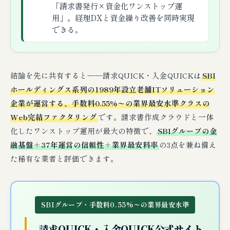
「請求書発行×資金化ワンストップ運
用」。経理DXと資金繰り改善を同時実現
できる。
結論を先に共有すると──請求QUICK・入金QUICKは
SBI
ホールディングス系列の1989年設立老舗ITソリューション
企業が運営する、手数料0.55%〜の業界最安水準クラスの
Web完結ファクタリング
です。請求書作成クラウドと一体
化したワンストップ運用が最大の特徴で、
SBIグループの金
融基盤＋37年運営の信頼性＋業界最安料率
の3点を兼ね備え
た稀有な業者と評価できます。
SBIグループ・手数料0.55%〜の業界最安水準
請求QUICK・入金QUICK公式サイト