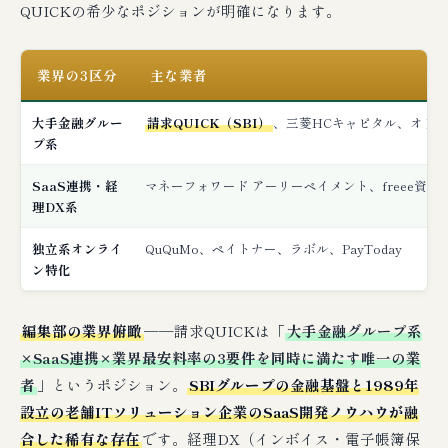
QUICKの希少なポジションが明確になります。
業界の3区分
主な業者
大手金融グルー
請求QUICK（SBI）
、三菱HCキャピタル、オリ
プ系
SaaS連携・経
マネーフォワード アーリーペイメント、freee資金
理DX系
独立系オンライ
QuQuMo、ペイトナー、ラボル、PayToday
ン特化
編集部の業界俯瞰
──請求QUICKは「
大手金融グループ系
×SaaS連携×業界最安料率の3要件を同時に満たす唯一の業
者
」というポジション。
SBIグループの金融基盤と1989年
設立の老舗ITソリューション企業のSaaS開発ノウハウが融
合した稀有な存在
です。経理DX（インボイス・電子帳簿保