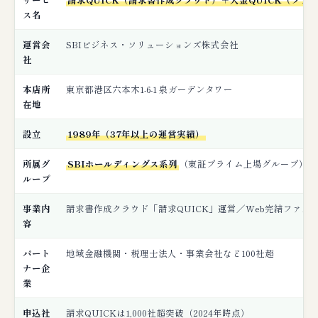
ス名
運営会
SBIビジネス・ソリューションズ株式会社
社
本店所
東京都港区六本木1-6-1 泉ガーデンタワー
在地
設立
1989年（37年以上の運営実績）
所属グ
SBIホールディングス系列
（東証プライム上場グループ）
ループ
事業内
請求書作成クラウド「請求QUICK」運営／Web完結ファクタ
容
パート
地域金融機関・税理士法人・事業会社など100社超
ナー企
業
申込社
請求QUICKは1,000社超突破（2024年時点）