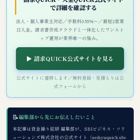
で詳細を確認する
法人・個人事業主対応／手数料0.55%〜／最短2営業
日入金。請求書作成クラウドと一体化したワンスト
ップ運用が業界唯一の強み。
▶ 請求QUICK公式サイトを見る
公式サイトに遷移します／無料登録・見積もりは公
式フォームから
📝
編集部から先にお伝えしたいこと
本記事は資金繰り総研 編集部が、SBIビジネス・ソリ
ューションズ株式会社の公式サイト（seikyuquick.sbi-