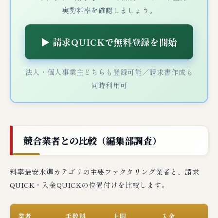
実勢料率を確認しましょう。
▶ 請求QUICKで無料登録を開始
法人・個人事業主どちらも登録可能／請求書作成も
同時利用可
競合業者との比較（編集部調査）
料率最安水準カテゴリの主要ファクタリング業者と、請求
QUICK・入金QUICKの位置付けを比較します。
業者
手数料
上限
入金
個