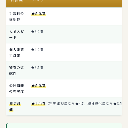
手数料の
★5.0/5
透明性
入金スピ
★3.0/5
ード
個人事業
★4.0/5
主対応
審査の柔
★3.5/5
軟性
公開情報
★5.0/5
の充実度
総合評
★4.1/5
（料率重視層なら★4.7、即日特化層なら★3.5）
価