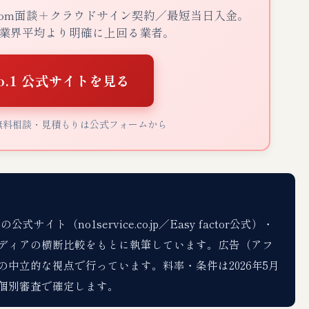
om面談＋クラウドサイン契約／最短当日入金。
業界平均より明確に上回る業者。
o.1 公式サイトを見る
無料相談・見積もりは公式フォームから
ト（no1service.co.jp／Easy factor公式）・
ディアの横断比較をもとに執筆しています。広告（アフ
中立的な視点で行っています。料率・条件は2026年5月
個別審査で確定します。