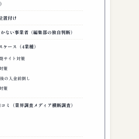
）
の位置付け
・向かない事業者（編集部の独自判断）
ースケース（4業種）
期サイト対策
対策
品後の入金前倒し
対策
い口コミ（業界調査メディア横断調査）