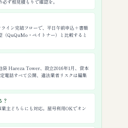
め必ず相見積もりで確認を。
ンライン完結フローで、平日午前申込＋書類
（QuQuMo・ペイトナー）と比較すると
areza Tower、設立2016年1月、資本
・固定電話すべて公開、違法業者リスクは編集
る？
・個人事業主どちらにも対応。屋号利用OKでオン