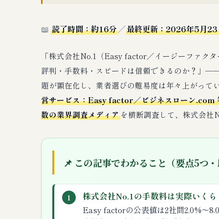
📖
読了時間：約16分
／
最終更新：2026年5月23
「株式会社No.1（Easy factor／イージー
評判・手数料・スピードは信頼できるのか？」──
題が顕在化し、業者選びの難易度は年々上がって
営サービス：Easy factor／ビジネスローン.
数の業界調査メディア
を横断調査して、株式会社N
📌 この記事でわかること（要点5つ
株式会社No.1の手数料は実際いくら
1
Easy factorの公表値は2社間2.0%