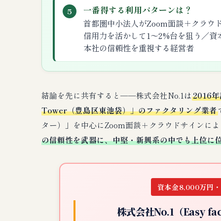
一番得する利用パターンは？
5
首都圏中小法人がZoom面談＋クラウ
信用力を活かして1〜2%台を狙う／資本金8
本社の信頼性を重視する経営者
結論を先に共有すると──株式会社No.1は
2016
Tower（豊島区東池袋）」のファクタリング業者
ター）」を中心にZoom面談＋クラウドサインに
の信頼性を武器に、中堅・新興系の中でも上位に
資本金8,000万円・
株式会社No.1（Easy 