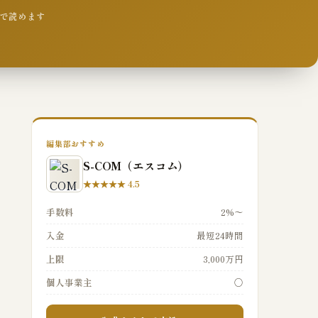
9分で読めます
編集部おすすめ
S-COM（エスコム）
★★★★★ 4.5
手数料
2%〜
入金
最短24時間
上限
3,000万円
個人事業主
○