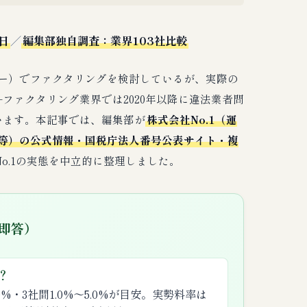
日
／
編集部独自調査：業界103社比較
ファクター）でファクタリングを検討しているが、実際の
ファクタリング業界では2020年以降に違法業者問
います。本記事では、編集部が
株式会社No.1（運
com 等）の公式情報・国税庁法人番号公表サイト・複
o.1の実態を中立的に整理しました。
・即答）
？
〜8.0%・3社間1.0%〜5.0%が目安。実勢料率は