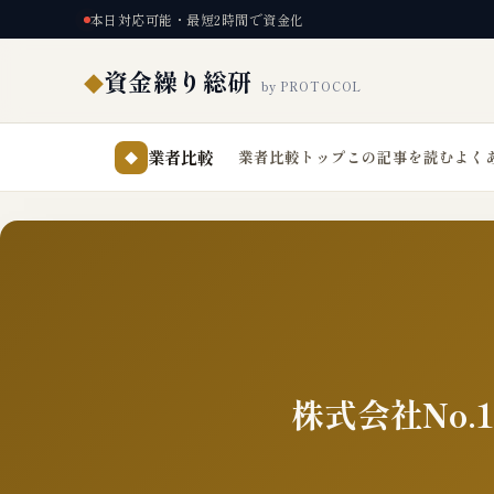
本日対応可能・最短2時間で資金化
資金繰り総研
◆
by PROTOCOL
業者比較
業者比較トップ
この記事を読む
よく
◆
株式会社No