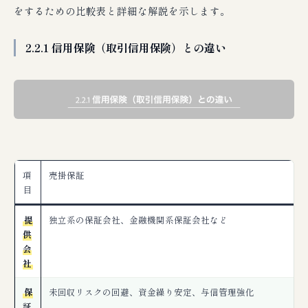
をするための比較表と詳細な解説を示します。
2.2.1 信用保険（取引信用保険）との違い
項
売掛保証
目
提
独立系の保証会社、金融機関系保証会社など
供
会
社
保
未回収リスクの回避、資金繰り安定、与信管理強化
証