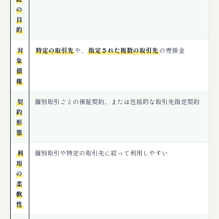
の
目
的
対
特定の取引先
や、
指定された複数の取引先
の売掛金
象
債
権
契
個別取引ごとの保証契約、または包括的な取引先指定契約
約
形
態
利
個別取引や特定の取引先に絞って利用しやすい
用
の
柔
軟
性