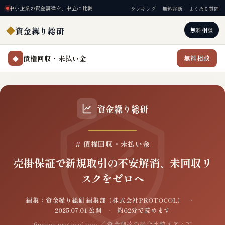
中小企業の資金調達を、中立に比較
ランキング
無料診断
よくある質問
◆
資金繰り総研
無料相談
債権回収・未払い金
無料相談
◆
資金繰り総研
# 債権回収・未払い金
売掛保証で新規取引の不安解消、未回収リ
スクをゼロへ
編集：資金繰り総研 編集部（株式会社PROTOCOL） ·
2025.07.01 公開 · 約62分で読めます
finance.protocol.ooo ／ 資金調達の総合比較メディア