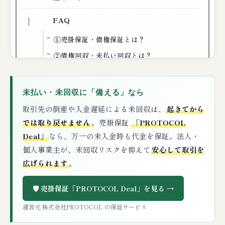
FAQ
①売掛保証・債権保証とは？
②債権回収・未払い回収とは？
未払い・未回収に「備える」なら
取引先の倒産や入金遅延による未回収は、
起きてから
では取り戻せません
。売掛保証
「PROTOCOL
Deal」
なら、万一の未入金時も代金を保証。法人・
個人事業主が、未回収リスクを抑えて
安心して取引を
広げられます
。
🛡️ 売掛保証「PROTOCOL Deal」を見る →
運営元 株式会社PROTOCOL の保証サービス