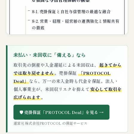
8-1. 売掛保証と自社与信管理の最適な融合
8-2. 営業・経理・経営層の連携強化と情報共有
の徹底
8-3. 貸倒れ予防と早期対策の強化
8-4. 経営戦略としての売掛保証の位置づけ
未払い・未回収に「備える」なら
終章：大口取引の可能性を最大限に引き出
取引先の倒産や入金遅延による未回収は、
起きてから
すために
では取り戻せません
。売掛保証
「PROTOCOL
Deal」
なら、万一の未入金時も代金を保証。法人・
【補足：PROTOCOL Dealとは】
個人事業主が、未回収リスクを抑えて
安心して取引を
広げられます
。
PROTOCOL Deal Garantee：売掛債権保
証とは？
🛡️ 売掛保証「PROTOCOL Deal」を見る →
FAQ
運営元 株式会社PROTOCOL の保証サービス
①売掛保証・債権保証とは？