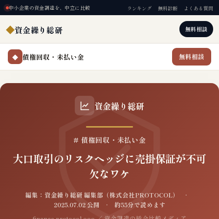
中小企業の資金調達を、中立に比較
ランキング
無料診断
よくある質問
◆
資金繰り総研
無料相談
債権回収・未払い金
無料相談
◆
資金繰り総研
# 債権回収・未払い金
大口取引のリスクヘッジに売掛保証が不可
欠なワケ
編集：資金繰り総研 編集部（株式会社PROTOCOL） ·
2025.07.02 公開 · 約55分で読めます
finance.protocol.ooo ／ 資金調達の総合比較メディア