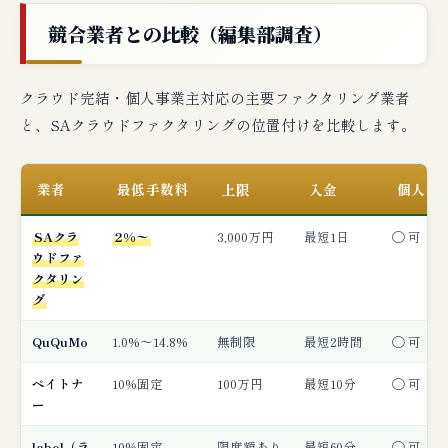
競合業者との比較（編集部調査）
クラウド完結・個人事業主対応の主要ファクタリング業者
と、SAクラウドファクタリングの位置付けを比較します。
業者
最低手数料
上限
入金
個人事
SAクラ
2%〜
3,000万円
最短1日
◯ 可
ウドファ
クタリン
グ
QuQuMo
1.0%〜14.8%
無制限
最短2時間
◯ 可
ペイトナ
10%固定
100万円
最短10分
◯ 可
ー
labol（ラ
10%固定
限度額あり
最短60分
◯ 可