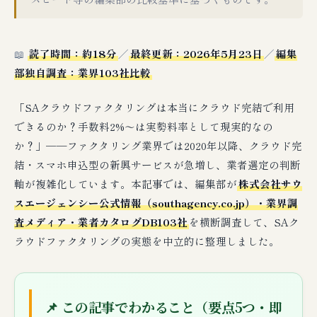
📖
読了時間：約18分
／
最終更新：2026年5月23日
／
編集
部独自調査：業界103社比較
「SAクラウドファクタリングは本当にクラウド完結で利用
できるのか？手数料2%〜は実勢料率として現実的なの
か？」──ファクタリング業界では2020年以降、クラウド完
結・スマホ申込型の新興サービスが急増し、業者選定の判断
軸が複雑化しています。本記事では、編集部が
株式会社サウ
スエージェンシー公式情報（southagency.co.jp）・業界調
査メディア・業者カタログDB103社
を横断調査して、SAク
ラウドファクタリングの実態を中立的に整理しました。
📌 この記事でわかること（要点5つ・即