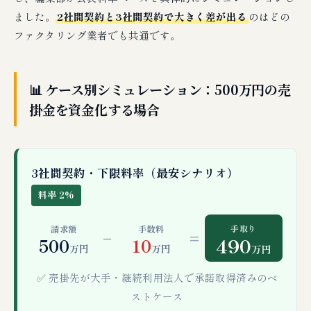
ました。
2社間契約と3社間契約で大きく差が出る
のはどの
ファクタリング業者でも共通です。
📊 ケース別シミュレーション：500万円の売
掛金を資金化する場合
3社間契約・下限料率（最安シナリオ）
料率 2%
手取り
請求額
手数料
−
=
490
500
10
万円
万円
万円
✅ 売掛先が大手・継続利用法人で承諾取得済みのベ
ストケース