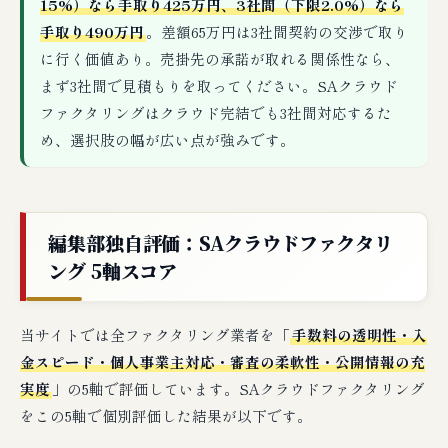
15%）なら手取り425万円、3社間（下限2.0%）なら
手取り490万円
。差額65万円は3社間契約の交渉で取り
に行く価値あり。売掛先の承諾が取れる関係性なら、
まず3社間で見積もりを取ってください。SAクラウド
ファクタリングはクラウド完結でも3社間対応するた
め、選択肢の幅が広い点が強みです。
編集部独自評価：SAクラウドファクタリ
ング 5軸スコア
当サイトでは全ファクタリング業者を「
手数料の透明性・入
金スピード・個人事業主対応・審査の柔軟性・公開情報の充
実度
」の5軸で評価しています。SAクラウドファクタリング
をこの5軸で個別評価した結果が以下です。