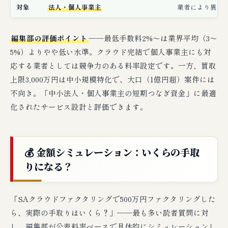
対象
法人・個人事業主
業者により異な
編集部の評価ポイント
──最低手数料2%〜は業界平均（3〜
5%）よりやや低い水準。クラウド完結で個人事業主にも対
応する業者としては競争力のある料率設定です。一方、買取
上限3,000万円は中小規模特化で、大口（1億円超）案件には
不向き。「中小法人・個人事業主の短期つなぎ資金」に最適
化されたサービス設計と評価できます。
💰 金額シミュレーション：いくらの手取
りになる？
「SAクラウドファクタリングで500万円ファクタリングした
ら、実際の手取りはいくら？」──最も多い読者質問に対
し、編集部が公表料率ベースで具体的にシミュレーションし