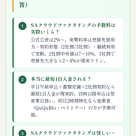
答）
SAクラウドファクタリングの手数料は
1
実際いくら？
公式公表は2%〜。実勢料率は売掛先信用
力・契約形態（2社間/3社間）・継続利用
で変動。2社間中央値は7〜10%、3社間で
売掛先大手なら2〜4%が現実ライン。
本当に最短1日入金される？
2
平日午前申込＋書類完備＋2社間契約なら
最短1日入金が現実的。15時以降申込は翌
営業日扱い。即日2時間特化なら他業者
（QuQuMo・ペイトナー）の方が予測可
能。
SAクラウドファクタリングは怪しい・
3