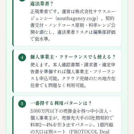
違法業者？
正規業者です。運営は株式会社サウスエー
ジェンシー（southagency.co.jp）。契約
書交付・ノンリコース原則・料率レンジ公
開を満たし、違法業者リスクは編集部評価
で低水準。
個人事業主・フリーランスでも使える？
4
使えます。本人確認書類・請求書・確定申
告書を準備すれば個人事業主・フリーラン
スも申込可能。クラウド完結のため地方在
住者でも問題なく利用可能。
一番得する利用パターンは？
5
3,000万円以下の売掛金を持つ中小法人・
個人事業主が、売掛先大手の3社間契約で
料率2〜4%を引き出すパターン。1億円超
の大口は別ルート（PROTOCOL Deal