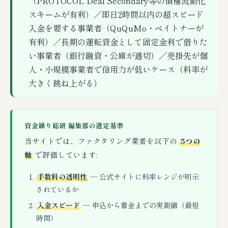
（PROTOCOL Deal Secondary等の債権流動化
スキームが有利）／即日2時間以内の超スピード
入金を要する事業者（QuQuMo・ペイトナーが
有利）／長期の運転資金として固定金利で借りた
い事業者（銀行融資・公庫が適切）／売掛先が個
人・小規模事業者で信用力が低いケース（料率が
大きく跳ね上がる）
資金繰り総研 編集部の選定基準
当サイトでは、ファクタリング業者を以下の
5つの
軸
で評価しています:
手数料の透明性
— 公式サイトに料率レンジが明示
されているか
入金スピード
— 申込から着金までの実測値（最短
時間）