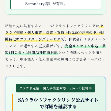
Secondary等）が有利。
結論を先に共有すると──SAクラウドファクタリングは
ク
ラウド完結・個人事業主対応・買取上限3,000万円の中小規
模特化型ファクタリングサービス
で、株式会社サウスエージ
ェンシーが運営する正規業者です。
完全オンライン申込・最
短1日入金・2社間/3社間両対応
という標準スペックを揃え
ており、中小法人・個人事業主の短期つなぎ資金ニーズにマ
ッチします。
クラウド完結・個人事業主対応・2%〜の低料率
SAクラウドファクタリング公式サイト
で詳細を確認する