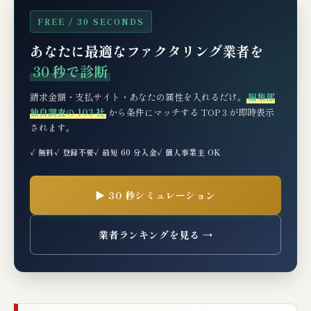
📊 仕訳・税務処理（経理担当者向け）
FREE / 30 SECONDS
あなたに最適なファクタリング業者を
例：500万円の売掛金を料率5%で2社間ファク
タリング
30 秒で診断
消費税の取扱い
請求金額・支払サイト・あなたの属性を入れるだけ。
編集部
独自調査の 103 社
から条件にマッチする TOP 3 が即時表示
審査基準と通りやすくする3つのコツ
されます。
✓ 無料
✓ 登録不要
✓ 最短 60 分入金
✓ 個人事業主 OK
🆘 もしSAクラウドファクタリングの審査に
落ちたら？次の一手3選
▶ 30 秒シミュレーション
典型的な審査落ち理由
SAクラウドファクタリングで審査落ちた場合
業者ランキングを見る →
の次の一手
個人事業主・フリーランスの代替案（3社厳
選）