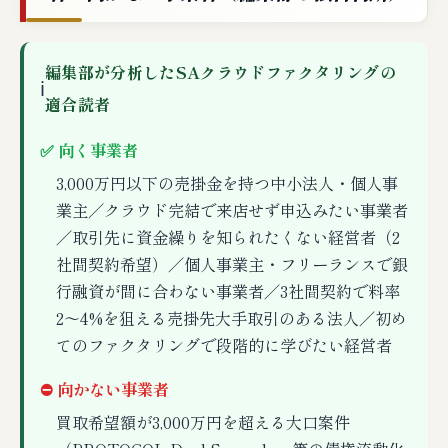
編集部が分析したSAクラウドファクタリングの
ℹ
適合読者
✅ 向く事業者
3,000万円以下の売掛金を持つ中小法人・個人事
業主／クラウド完結で来店せず申込みたい事業者
／取引先に資金繰りを知られたくない経営者（2
社間契約希望）／個人事業主・フリーランスで銀
行融資が間に合わない事業者／3社間契約で料率
2〜4%を狙える売掛先大手取引のある法人／初め
てのファクタリングで段階的に学びたい経営者
⛔ 向かない事業者
買取希望額が3,000万円を超える大口案件