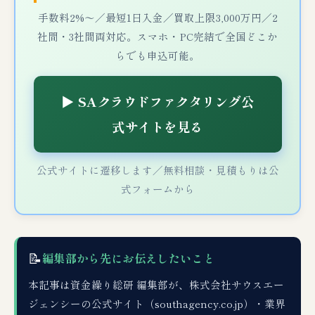
手数料2%〜／最短1日入金／買取上限3,000万円／2
社間・3社間両対応。スマホ・PC完結で全国どこか
らでも申込可能。
▶ SAクラウドファクタリング公
式サイトを見る
公式サイトに遷移します／無料相談・見積もりは公
式フォームから
📝
編集部から先にお伝えしたいこと
本記事は資金繰り総研 編集部が、株式会社サウスエー
ジェンシーの公式サイト（southagency.co.jp）・業界