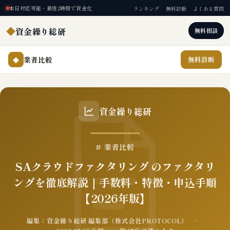
本日対応可能・最短2時間で資金化
ランキング
無料診断
よくある質問
◆
資金繰り総研
無料相談
業者比較
無料診断
◆
資金繰り総研
# 業者比較
SAクラウドファクタリング のファクタリ
ングを徹底解説｜手数料・特徴・申込手順
【2026年版】
編集：資金繰り総研 編集部（株式会社PROTOCOL） ·