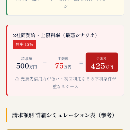
ジ
2社間契約・上限料率（最悪シナリオ）
料率 15%
手取り
請求額
手数料
−
=
425
500
75
万円
万円
万円
⚠️ 売掛先信用力が低い・初回利用などの不利条件が
重なるケース
請求額別 詳細シミュレーション表（参考）