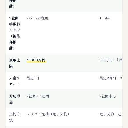
計）
3社間
2%〜9%程度
1〜9%
手数料
レンジ
（編集
部推
計）
買取上
3,000万円
500万円〜無制限
限
入金ス
最短1日
最短2時間〜3営
ピード
対応形
2社間・3社間
2社間中心
態
契約方
クラウド完結（電子契約）
電子契約中心
法