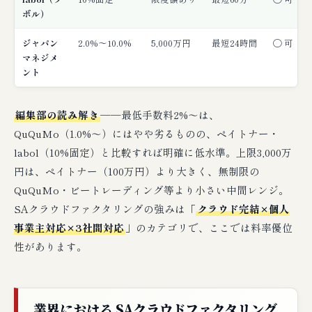
ボル）
ジャパン
2.0%〜10.0%
5,000万円
最短24時間
◯ 可
マネジメ
ント
編集部の読み解き
──最低手数料2%〜は、
QuQuMo（1.0%〜）にはやや劣るものの、ペイトナー・
labol（10%固定）と比較すれば明確に低水準。上限3,000万
円は、ペイトナー（100万円）より大きく、無制限の
QuQuMo・ビートレーディング等より小さい中間レンジ。
SAクラウドファクタリングの強みは「
クラウド完結×個人
事業主対応×3社間対応
」のカテゴリで、ここでは料率優位
性があります。
業界における SAクラウドファクタリング