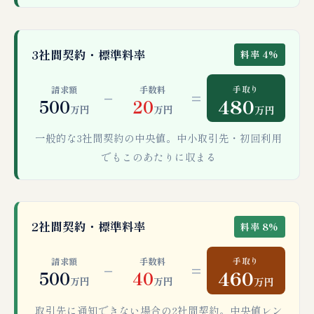
3社間契約・標準料率
料率 4%
手取り
請求額
手数料
−
=
480
500
20
万円
万円
万円
一般的な3社間契約の中央値。中小取引先・初回利用
でもこのあたりに収まる
2社間契約・標準料率
料率 8%
手取り
請求額
手数料
−
=
460
500
40
万円
万円
万円
取引先に通知できない場合の2社間契約。中央値レン