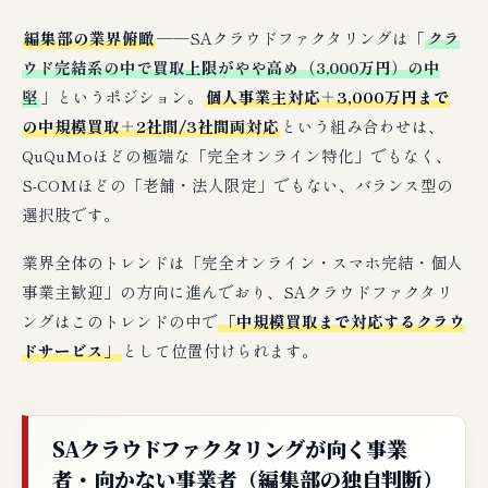
編集部の業界俯瞰
──SAクラウドファクタリングは「
クラ
ウド完結系の中で買取上限がやや高め（3,000万円）の中
堅
」というポジション。
個人事業主対応＋3,000万円まで
の中規模買取＋2社間/3社間両対応
という組み合わせは、
QuQuMoほどの極端な「完全オンライン特化」でもなく、
S-COMほどの「老舗・法人限定」でもない、バランス型の
選択肢です。
業界全体のトレンドは「完全オンライン・スマホ完結・個人
事業主歓迎」の方向に進んでおり、SAクラウドファクタリ
ングはこのトレンドの中で
「中規模買取まで対応するクラウ
ドサービス」
として位置付けられます。
SAクラウドファクタリングが向く事業
者・向かない事業者（編集部の独自判断）