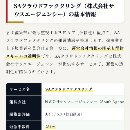
編集部の最終判断：SAクラウドファクタリ
SAクラウドファクタリング（株式会社サ
ングはこんな事業者に最適
ウスエージェンシー）の基本情報
🔗 関連記事（編集部おすすめ）
まず編集部が最も重視するE-E-A-T（信頼性）観点で、SA
クラウドファクタリングの運営情報を整理します。違法業者
と正規業者を見分ける第一歩は、
運営会社情報の明示と契約
スキームの透明性
です。SAクラウドファクタリングは株式
会社サウスエージェンシーが提供するサービスで、運営の透
明性が確保されています。
サービス名
SAクラウドファクタリング
運営会社
株式会社サウスエージェンシー（South Agency, In
編集部評価
★4.0 / 5.0（独自調査）
最低手数料
2%〜