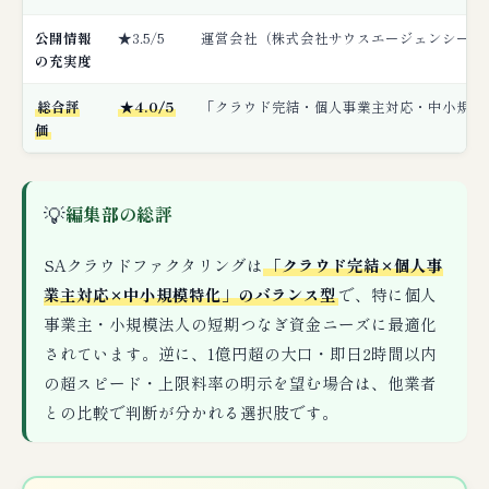
公開情報
★3.5/5
運営会社（株式会社サウスエージェンシー）
の充実度
総合評
★4.0/5
「クラウド完結・個人事業主対応・中小規模特
価
💡
編集部の総評
SAクラウドファクタリングは
「クラウド完結×個人事
業主対応×中小規模特化」のバランス型
で、特に個人
事業主・小規模法人の短期つなぎ資金ニーズに最適化
されています。逆に、1億円超の大口・即日2時間以内
の超スピード・上限料率の明示を望む場合は、他業者
との比較で判断が分かれる選択肢です。