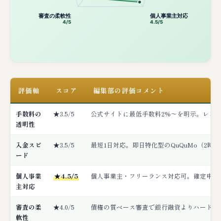
審査の柔軟性
個人事業主対応
4/5
4.5/5
評価軸
スコア
編集部の評価コメント
手数料の
★3.5/5
公式サイトに最低手数料2%〜を明示。レン
透明性
入金スピ
★3.5/5
最短1日対応。即日特化型のQuQuMo（2時
ード
個人事業
★4.5/5
個人事業主・フリーランス対応可。確定申告
主対応
審査の柔
★4.0/5
債権の質ベース審査で銀行融資よりハードル低
軟性