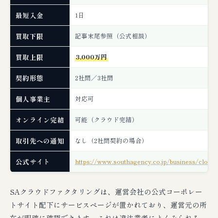
最短入金
1日
買取下限
記事末尾参照（公式相談）
買取上限
3,000万円
契約形態
2社間／3社間
個人事業主
対応可
オンライン完結
可能（クラウド完結）
取引先への通知
なし（2社間契約の場合）
公式サイト
https://www.southagency.co.jp/business/cloudf
SAクラウドファクタリングは、運営会社の公式コーポレー
トサイト配下にサービスページが置かれており、運営元の所
在が明確に確認できます。これは違法業者によくみられる