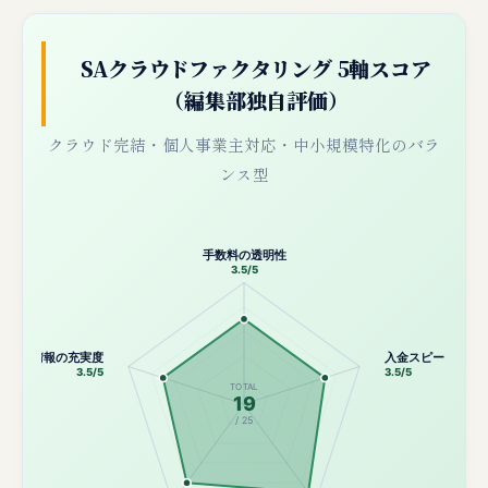
SAクラウドファクタリング 5軸スコア
（編集部独自評価）
クラウド完結・個人事業主対応・中小規模特化のバラ
ンス型
手数料の透明性
3.5/5
公開情報の充実度
入金スピード
3.5/5
3.5/5
TOTAL
19
/ 25