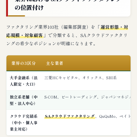
の位置付け
ファクタリング業界103社（編集部調査）を「
運営形態・対
応規模・対象顧客
」で分類すると、SAクラウドファクタリ
ングの希少なポジションが明確になります。
業界の3区分
主な業者
大手金融系（法
三菱HCキャピタル、オリックス、SBI系
人限定・大口）
独立系老舗（中
S-COM、ビートレーディング、ジャパンマネジメン
堅・法人中心）
クラウド完結系
SAクラウドファクタリング
、QuQuMo、ペイトナー、
（中小・個人事
業主対応）