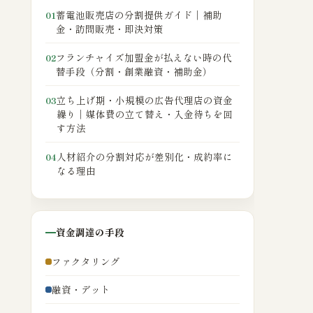
蓄電池販売店の分割提供ガイド｜補助
01
金・訪問販売・即決対策
フランチャイズ加盟金が払えない時の代
02
替手段（分割・創業融資・補助金）
立ち上げ期・小規模の広告代理店の資金
03
繰り｜媒体費の立て替え・入金待ちを回
す方法
人材紹介の分割対応が差別化・成約率に
04
なる理由
資金調達の手段
ファクタリング
融資・デット