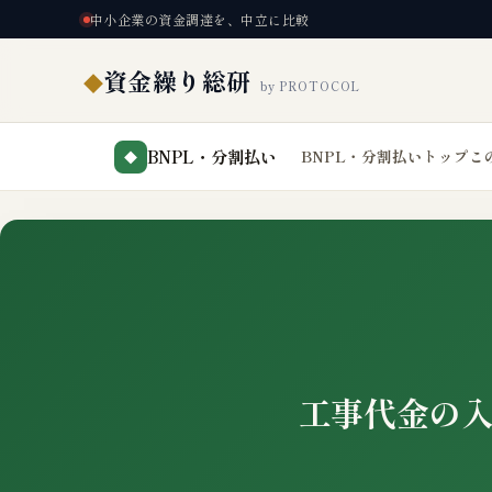
中小企業の資金調達を、中立に比較
資金繰り総研
◆
by PROTOCOL
BNPL・分割払い
BNPL・分割払いトップ
こ
◆
工事代金の