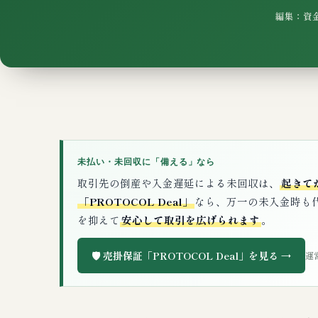
編集：資金
未払い・未回収に「備える」なら
取引先の倒産や入金遅延による未回収は、
起きて
「PROTOCOL Deal」
なら、万一の未入金時も
を抑えて
安心して取引を広げられます
。
🛡️ 売掛保証「PROTOCOL Deal」を見る →
運