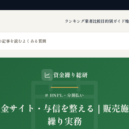
ランキング
業者比較
目的別ガイド
地
の記事を読む
よくある質問
資金繰り総研
# BNPL・分割払い
入金サイト・与信を整える｜販売施
繰り実務