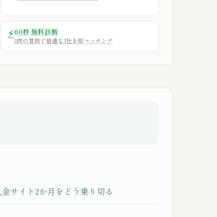
⚡
60秒 無料診断
3問の質問で最適な3社を即マッチング
金サイト2か月をどう乗り切る