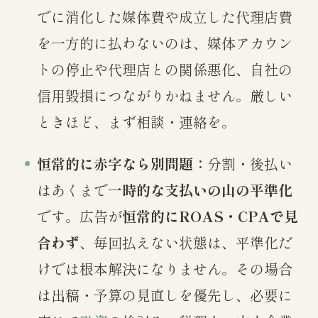
でに消化した媒体費や成立した代理店費
を一方的に払わないのは、媒体アカウン
トの停止や代理店との関係悪化、自社の
信用毀損につながりかねません。厳しい
ときほど、まず相談・連絡を。
恒常的に赤字なら別問題：
分割・後払い
はあくまで
一時的な支払いの山の平準化
です。広告が
恒常的にROAS・CPAで見
合わず
、毎回払えない状態は、平準化だ
けでは根本解決になりません。その場合
は出稿・予算の見直しを優先し、必要に