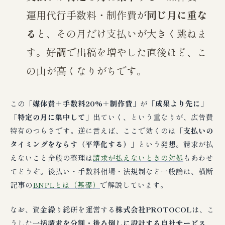
運用代行手数料・制作費が
同じ月に重な
る
と、その月だけ支払いが大きく跳ねま
す。好調で出稿を増やした直後ほど、こ
の山が高くなりがちです。
この「
媒体費＋手数料20%＋制作費
」が「
成果より先に
」
「
特定の月に集中して
」出ていく、という重なりが、広告費
特有のつらさです。逆に言えば、ここで効くのは「
支払いの
タイミングをならす（平準化する）
」という発想。請求が払
えないこと全般の整理は
請求が払えないときの対処
もあわせ
てどうぞ。後払い・手数料相場・法規制など一般論は、横断
記事の
BNPLとは（基礎）
で解説しています。
なお、資金繰り総研を運営する
株式会社PROTOCOL
は、こ
うした
一括請求を分割・後ろ倒しに設計する自社サービス