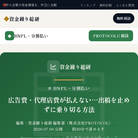
中小企業の資金調達を、中立に比較
ランキング
無料診断
よくある質問
◆
資金繰り総研
無料相談
BNPL・分割払い
PROTOCOLに相談
◆
資金繰り総研
# BNPL・分割払い
広告費・代理店費が払えない…出稿を止め
ずに乗り切る方法
編集：資金繰り総研 編集部（株式会社PROTOCOL） ·
2026.07.06 公開 · 約20分で読めます
finance.protocol.ooo ／ 資金調達の総合比較メディア