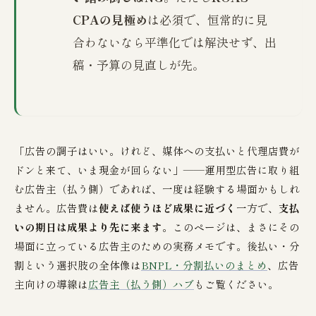
CPAの見極め
は必須で、恒常的に見
合わないなら平準化では解決せず、出
稿・予算の見直しが先。
「広告の調子はいい。けれど、媒体への支払いと代理店費が
ドンと来て、いま現金が回らない」——運用型広告に取り組
む広告主（払う側）であれば、一度は経験する場面かもしれ
ません。広告費は
使えば使うほど成果に近づく
一方で、
支払
いの期日は成果より先に来ます
。このページは、まさにその
場面に立っている広告主のための実務メモです。後払い・分
割という選択肢の全体像は
BNPL・分割払いのまとめ
、広告
主向けの導線は
広告主（払う側）ハブ
もご覧ください。