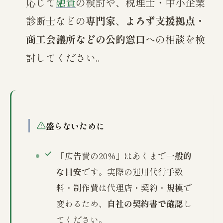
応じて
融資
の検討や、税理士・中小企業
診断士などの
専門家
、
よろず支援拠点・
商工会議所などの公的窓口
への相談を検
討してください。
盛らないために
「広告費の20%」はあくまで
一般的
な目安
です。実際の運用代行手数
料・制作費は代理店・契約・規模で
変わるため、
自社の契約書で確認
し
てください。