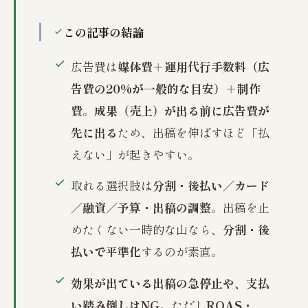
この記事の結論
広告費は
媒体費＋運用代行手数料（広
告費の20%が一般的な目安）＋制作
費
。
成果（売上）が出る前に広告費が
先に出る
ため、出稿を伸ばすほど「払
えない」が起きやすい。
取れる選択肢は
分割・後払い／カード
／融資／予算・出稿の調整
。出稿を止
めたくない一時的な山なら、
分割・後
払いで平準化
するのが素直。
効果が出ている出稿の急停止や、支払
い踏み倒しはNG
。ただし
ROAS・