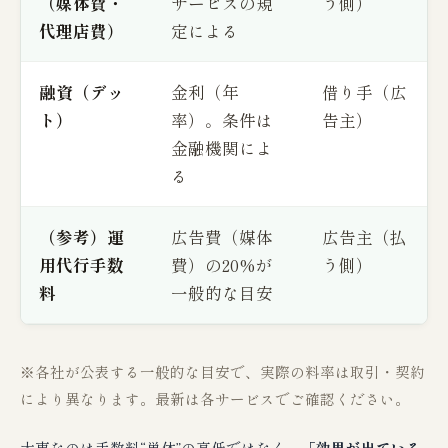
（媒体費・
サービスの規
う側）
代理店費）
定による
融資（デッ
金利（年
借り手（広
ト）
率）。条件は
告主）
金融機関によ
る
（参考）運
広告費（媒体
広告主（払
用代行手数
費）の20%が
う側）
料
一般的な目安
※各社が公表する一般的な目安で、実際の料率は取引・契約
により異なります。最新は各サービスでご確認ください。
大事なのは手数料“単体”の高低ではなく、
「効果が出ている