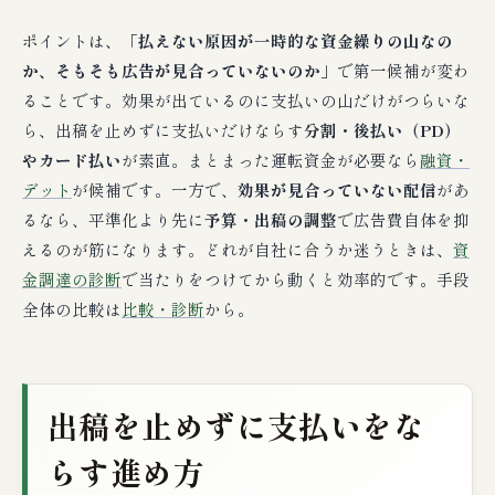
ポイントは、
「払えない原因が一時的な資金繰りの山なの
か、そもそも広告が見合っていないのか」
で第一候補が変わ
ることです。効果が出ているのに支払いの山だけがつらいな
ら、出稿を止めずに支払いだけならす
分割・後払い（PD）
やカード払い
が素直。まとまった運転資金が必要なら
融資・
デット
が候補です。一方で、
効果が見合っていない配信
があ
るなら、平準化より先に
予算・出稿の調整
で広告費自体を抑
えるのが筋になります。どれが自社に合うか迷うときは、
資
金調達の診断
で当たりをつけてから動くと効率的です。手段
全体の比較は
比較・診断
から。
出稿を止めずに支払いをな
らす進め方