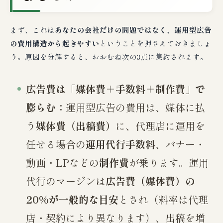
まず、これは
あなたの会社だけの問題ではなく、運用型広告
の費用構造から起きやすい
ということを押さえておきましょ
う。原因を分解すると、おおむね次の3点に集約されます。
広告費は「媒体費＋手数料＋制作費」で
膨らむ：
運用型広告の費用は、媒体に払
う
媒体費（出稿費）
に、代理店に運用を
任せる場合の
運用代行手数料
、バナー・
動画・LPなどの
制作費
が乗ります。運用
代行のマージンは
広告費（媒体費）の
20%が一般的な目安
とされ（料率は代理
店・契約により異なります）、出稿を増