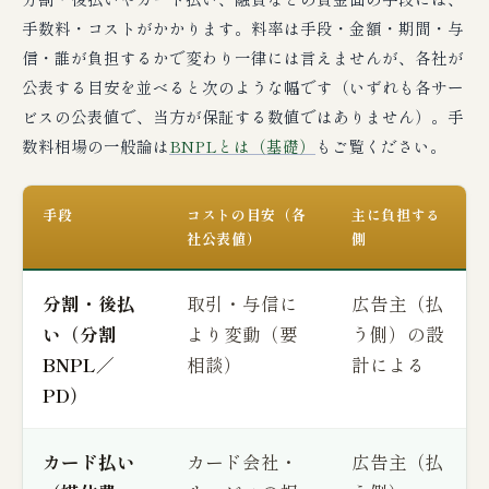
手数料・コストがかかります。料率は手段・金額・期間・与
信・誰が負担するかで変わり一律には言えませんが、各社が
公表する目安を並べると次のような幅です（いずれも各サー
ビスの公表値で、当方が保証する数値ではありません）。手
数料相場の一般論は
BNPLとは（基礎）
もご覧ください。
手段
コストの目安（各
主に負担する
社公表値）
側
分割・後払
取引・与信に
広告主（払
い（分割
より変動（要
う側）の設
BNPL／
相談）
計による
PD）
カード払い
カード会社・
広告主（払