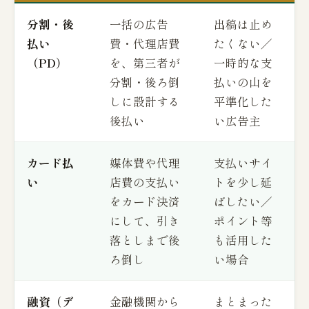
分割・後
一括の広告
出稿は止め
払い
費・代理店費
たくない／
（PD）
を、第三者が
一時的な支
分割・後ろ倒
払いの山を
しに設計する
平準化した
後払い
い広告主
カード払
媒体費や代理
支払いサイ
い
店費の支払い
トを少し延
をカード決済
ばしたい／
にして、引き
ポイント等
落としまで後
も活用した
ろ倒し
い場合
融資（デ
金融機関から
まとまった