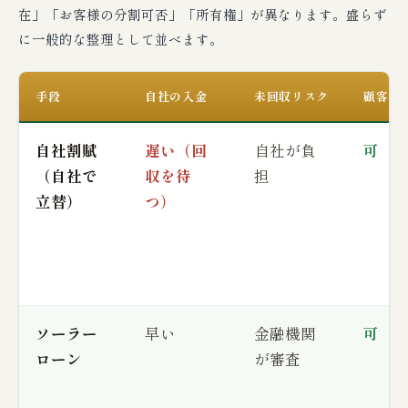
在」「お客様の分割可否」「所有権」が異なります。盛らず
に一般的な整理として並べます。
手段
自社の入金
未回収リスク
顧客の
自社割賦
遅い（回
自社が負
可
（自社で
収を待
担
立替）
つ）
ソーラー
早い
金融機関
可
ローン
が審査