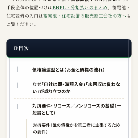
手段全体の位置づけは
BNPL・分割払いのまとめ
、蓄電池・
住宅設備の入口は
蓄電池・住宅設備の販売施工会社の方へ
も
ご覧ください。
目次
債権譲渡型とは（お金と債権の流れ）
なぜ「自社は即・満額入金」「未回収は負わな
い」が成り立つのか
対抗要件・リコース／ノンリコースの基礎（一
般論として）
対抗要件（誰の債権かを第三者に主張するため
の要件）