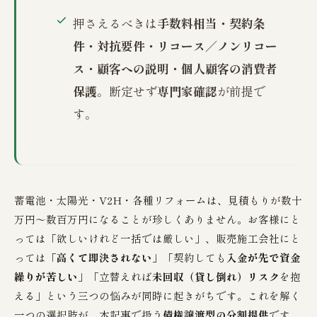
押さえるべきは
手数料相当・契約条
件・対抗要件・リコース／ノンリコー
ス・顧客への説明・個人顧客の消費者
保護
。断定せず
専門家確認
が前提で
す。
蓄電池・太陽光・V2H・各種リフォームは、見積もりが数十
万円〜数百万円になることが珍しくありません。お客様にと
っては「欲しいけれど一括では厳しい」、販売施工会社にと
っては「
高くて即決されない
」「契約しても
入金が先で資金
繰りが苦しい
」「立替えれば
未回収（貸し倒れ）リスク
を抱
える」という三つの悩みが同時に起きがちです。これを解く
一つの選択肢が、本記事で扱う
債権譲渡型の分割提供
です。