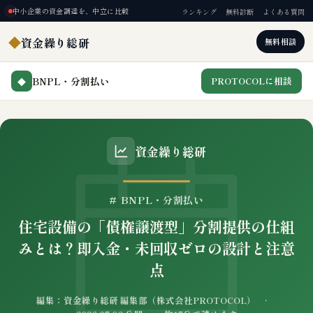
中小企業の資金調達を、中立に比較
ランキング
無料診断
よくある質問
◆
資金繰り総研
無料相談
BNPL・分割払い
PROTOCOLに相談
◆
資金繰り総研
# BNPL・分割払い
住宅設備の「債権譲渡型」分割提供の仕組
みとは？即入金・未回収ゼロの設計と注意
点
編集：資金繰り総研 編集部（株式会社PROTOCOL） ·