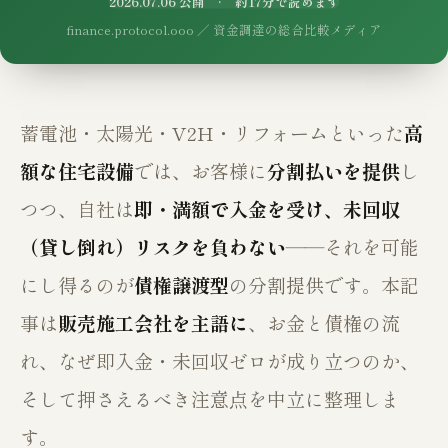
2026.07.06 公開 · 約17分で読めます
finance.protocol.ooo ／ 資金調達の総合比較メディア
蓄電池・太陽光・V2H・リフォームといった
高
額な住宅設備
では、お客様に
分割払いを提供
し
つつ、自社は
即・満額で入金を受け、未回収
（貸し倒れ）リスクを負わない
――それを可能
にし得るのが
債権譲渡型
の分割提供です。本記
事は
販売施工会社を主語に
、お金と債権の流
れ、なぜ即入金・未回収ゼロが成り立つのか、
そして押さえるべき注意点を中立に整理しま
す。