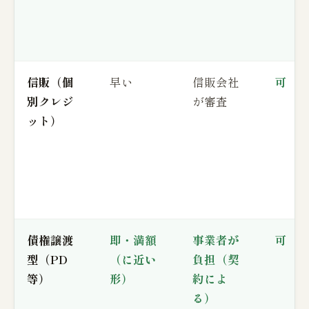
信販（個
早い
信販会社
可
別クレジ
が審査
ット）
債権譲渡
即・満額
事業者が
可
型（PD
（に近い
負担（契
等）
形）
約によ
る）