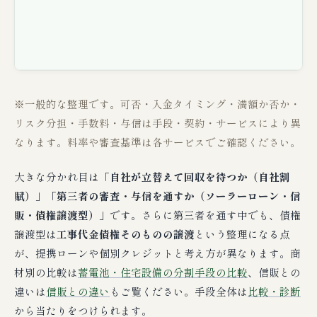
※一般的な整理です。可否・入金タイミング・満額か否か・
リスク分担・手数料・与信は手段・契約・サービスにより異
なります。料率や審査基準は各サービスでご確認ください。
大きな分かれ目は「
自社が立替えて回収を待つか（自社割
賦）
」「
第三者の審査・与信を通すか（ソーラーローン・信
販・債権譲渡型）
」です。さらに第三者を通す中でも、債権
譲渡型は
工事代金債権そのものの譲渡
という整理になる点
が、提携ローンや個別クレジットと考え方が異なります。商
材別の比較は
蓄電池・住宅設備の分割手段の比較
、信販との
違いは
信販との違い
もご覧ください。手段全体は
比較・診断
から当たりをつけられます。