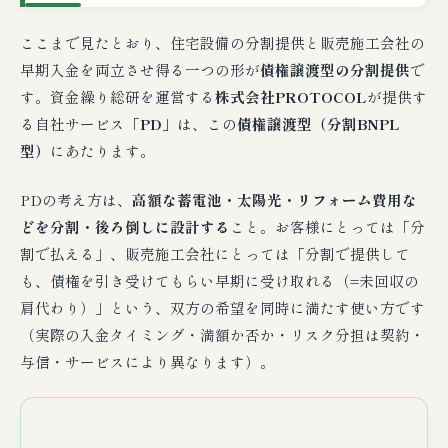
ここまで見たとおり、住宅設備の分割提供と販売施工会社の
早期入金を両立させ得る一つの形が
債権譲渡型の分割提供
で
す。資金繰り総研を運営する
株式会社PROTOCOL
が提供す
る自社サービス「
PD
」は、この
債権譲渡型（分割BNPL
型）
にあたります。
PDの考え方は、
高額な蓄電池・太陽光・リフォーム費用な
どを分割・後ろ倒しに設計する
こと。お客様にとっては「分
割で払える」、販売施工会社にとっては「分割で提供して
も、債権を引き受けてもらい早期に受け取れる（=未回収の
肩代わり）」という、双方の希望を同時に満たす使い方です
（実際の入金タイミング・満額か否か・リスク分担は契約・
与信・サービスにより異なります）。