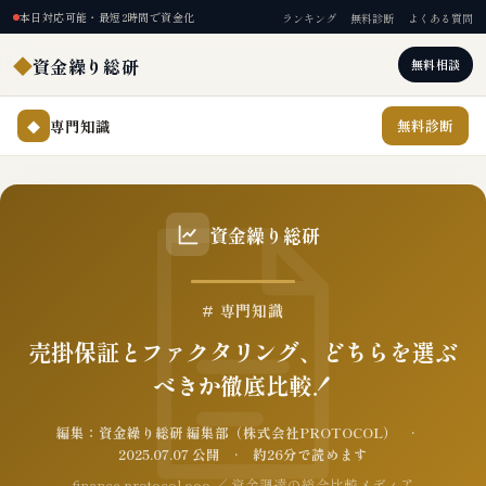
本日対応可能・最短2時間で資金化
ランキング
無料診断
よくある質問
◆
資金繰り総研
無料相談
専門知識
無料診断
◆
資金繰り総研
# 専門知識
売掛保証とファクタリング、どちらを選ぶ
べきか徹底比較！
編集：資金繰り総研 編集部（株式会社PROTOCOL） ·
2025.07.07 公開 · 約26分で読めます
finance.protocol.ooo ／ 資金調達の総合比較メディア