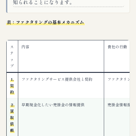
知られることになります。
表：ファクタリングの基本メカニズム
ス
内容
貴社の行動
テ
ッ
プ
1.
ファクタリングサービス提供会社と契約
ファクタリング
契
約
2.
早期現金化したい売掛金の情報提供
売掛金情報提供
買
取
依
頼