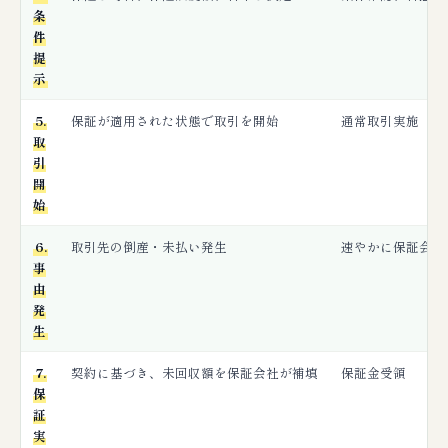
条
件
提
示
5.
保証が適用された状態で取引を開始
通常取引実施
取
引
開
始
6.
取引先の倒産・未払い発生
速やかに保証会社
事
由
発
生
7.
契約に基づき、未回収額を保証会社が補填
保証金受領
保
証
実