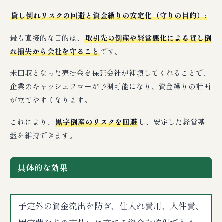
貸し倒れリスクの回避と資金繰りの安定化（守りの目的）
:
最も直接的な目的は、
取引先の倒産や経営悪化による貸し倒
れ損失から会社を守ること
です。
未回収となった売掛金を保証会社が補填してくれることで、
企業のキャッシュフローが予測可能になり、資金繰りの計画
が立てやすくなります。
これにより、
黒字倒産のリスクを回避
し、安定した経営基
盤を維持できます。
具体的な効果
予定外の資金流出を防ぎ、仕入れ費用、人件費、