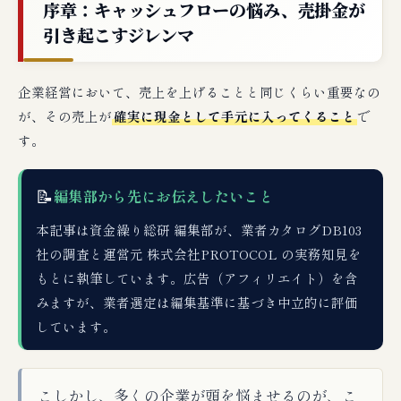
序章：キャッシュフローの悩み、売掛金が
引き起こすジレンマ
企業経営において、売上を上げることと同じくらい重要なの
が、その売上が
確実に現金として手元に入ってくること
で
す。
📝
編集部から先にお伝えしたいこと
本記事は資金繰り総研 編集部が、業者カタログDB103
社の調査と運営元 株式会社PROTOCOL の実務知見を
もとに執筆しています。広告（アフィリエイト）を含
みますが、業者選定は編集基準に基づき中立的に評価
しています。
こしかし、多くの企業が頭を悩ませるのが、こ