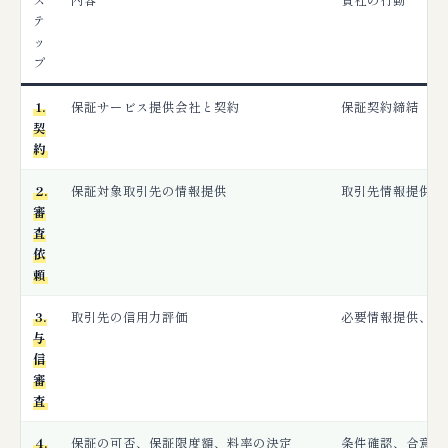
テ
ッ
プ
1.
保証サービス提供会社と契約
保証契約締結
契
約
2.
保証対象取引先の情報提供
取引先情報提供、
審
査
依
頼
3.
取引先の信用力評価
必要情報提供、審
与
信
審
査
4.
保証の可否、保証限度額、料率の決定
条件確認、合意