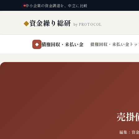
中小企業の資金調達を、中立に比較
資金繰り総研
◆
by PROTOCOL
債権回収・未払い金
債権回収・未払い金トッ
◆
売掛
編集：資金繰