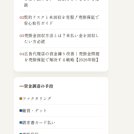
説
契約リスクと未回収を克服！売掛保証で
02
安心取引ガイド
売掛金回収方法とは？未払い金を回収し
03
たい方必読
広告代理店の資金繰り改善｜売掛金問題
04
を売掛保証で解決する戦略【2026年版】
資金調達の手段
ファクタリング
融資・デット
請求書カード払い