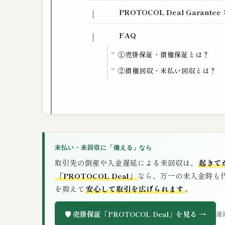
PROTOCOL Deal Garan
FAQ
①売掛保証・債権保証とは？
②債権回収・未払い回収とは？
未払い・未回収に「備える」なら
取引先の倒産や入金遅延による未回収は、
起きて
「PROTOCOL Deal」
なら、万一の未入金時も
を抑えて
安心して取引を広げられます
。
🛡️ 売掛保証「PROTOCOL Deal」を見る →
運