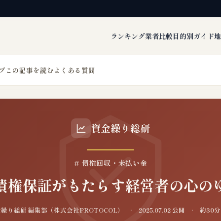
ランキング
業者比較
目的別ガイド
地
プ
この記事を読む
よくある質問
資金繰り総研
# 債権回収・未払い金
債権保証がもたらす経営者の心の
り総研 編集部（株式会社PROTOCOL） · 2025.07.02 公開 · 約3