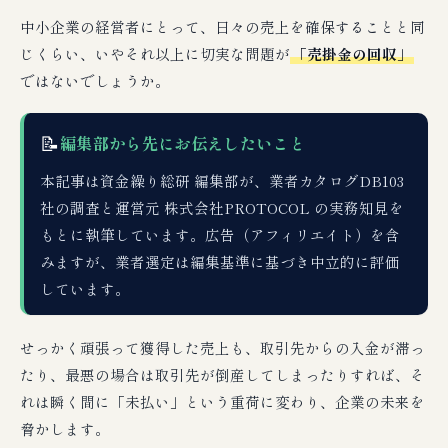
中小企業の経営者にとって、日々の売上を確保することと同
じくらい、いやそれ以上に切実な問題が
「売掛金の回収」
ではないでしょうか。
📝
編集部から先にお伝えしたいこと
本記事は資金繰り総研 編集部が、業者カタログDB103
社の調査と運営元 株式会社PROTOCOL の実務知見を
もとに執筆しています。広告（アフィリエイト）を含
みますが、業者選定は編集基準に基づき中立的に評価
しています。
せっかく頑張って獲得した売上も、取引先からの入金が滞っ
たり、最悪の場合は取引先が倒産してしまったりすれば、そ
れは瞬く間に「未払い」という重荷に変わり、企業の未来を
脅かします。