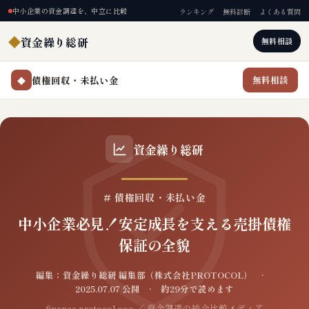
中小企業の資金調達を、中立に比較
ランキング
無料診断
よくある質問
◆
資金繰り総研
無料相談
債権回収・未払い金
無料相談
◆
資金繰り総研
# 債権回収・未払い金
中小企業必見！安定成長を支える売掛債権
保証の全貌
編集：資金繰り総研 編集部（株式会社PROTOCOL） ·
2025.07.07 公開 · 約29分で読めます
finance.protocol.ooo ／ 資金調達の総合比較メディア