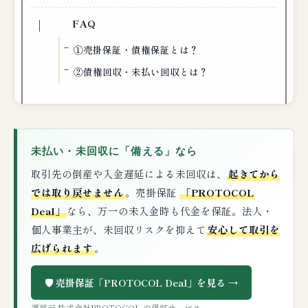
FAQ
①売掛保証・債権保証とは？
②債権回収・未払い回収とは？
未払い・未回収に「備える」なら
取引先の倒産や入金遅延による未回収は、
起きてから
では取り戻せません
。売掛保証
「PROTOCOL
Deal」
なら、万一の未入金時も代金を保証。法人・
個人事業主が、未回収リスクを抑えて
安心して取引を
広げられます
。
🛡️ 売掛保証「PROTOCOL Deal」を見る →
運営元 株式会社PROTOCOL の保証サービス