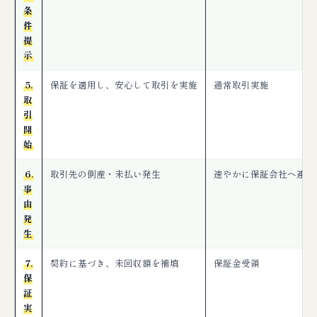
条
件
提
示
5.
保証を適用し、安心して取引を実施
通常取引実施
取
引
開
始
6.
取引先の倒産・未払い発生
速やかに保証会社へ連絡
事
由
発
生
7.
契約に基づき、未回収額を補填
保証金受領
保
証
実