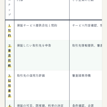
テ
ッ
プ
1.
保証サービス提供会社と契約
サービス内容確認、契約
契
約
2.
保証したい取引先を申告
取引先情報提供、審査依
審
査
依
頼
3.
取引先の信用力評価
審査結果待機
信
用
審
査
4.
保証の可否、限度額、料率の決定
条件確認、合意