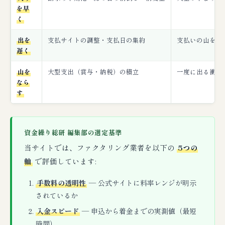
を早
く
出を
支払サイトの調整・支払日の集約
支払いの山を後
遅く
山を
大型支出（賞与・納税）の積立
一度に出る衝撃
なら
す
資金繰り総研 編集部の選定基準
当サイトでは、ファクタリング業者を以下の
5つの
軸
で評価しています:
手数料の透明性
— 公式サイトに料率レンジが明示
されているか
入金スピード
— 申込から着金までの実測値（最短
時間）