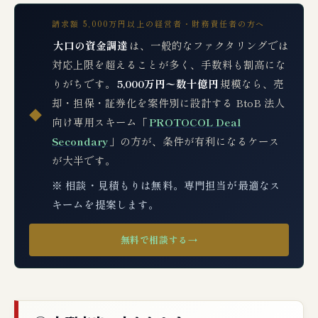
請求額 5,000万円以上の経営者・財務責任者の方へ
大口の資金調達
は、一般的なファクタリングでは
対応上限を超えることが多く、手数料も割高にな
りがちです。
5,000万円〜数十億円
規模なら、売
却・担保・証券化を案件別に設計する BtoB 法人
◆
向け専用スキーム「
PROTOCOL Deal
Secondary
」の方が、条件が有利になるケース
が大半です。
※ 相談・見積もりは無料。専門担当が最適なス
キームを提案します。
無料で相談する
→