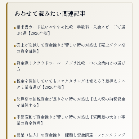
あわせて読みたい関連記事
請求書カード払いおすすめ比較｜手数料・入金スピードで選
▸
ぶ4選【2026年版】
売上が急減して資金繰りが苦しい時の対処法【売上ダウン期
▸
の資金確保】
資金繰りクラウドツール・アプリ比較｜中小企業向けの選び
▸
方
税金を滞納していてもファクタリングは使える？差押えリス
▸
クと業者選び【2026年版】
決算期の納税資金が足りない時の対処法【法人税の納税資金
▸
を確保する】
季節変動で資金繰りが苦しい時の対処法【繁閑差の大きい事
▸
業の資金管理】
農業（法人）の資金繰り｜課題と資金調達・ファクタリング
▸