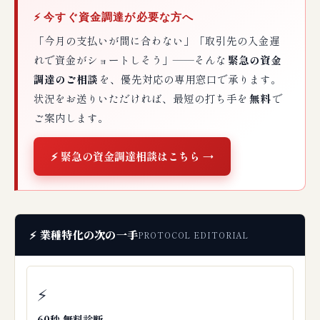
⚡ 今すぐ資金調達が必要な方へ
「今月の支払いが間に合わない」「取引先の入金遅
れで資金がショートしそう」——そんな
緊急の資金
調達のご相談
を、優先対応の専用窓口で承ります。
状況をお送りいただければ、最短の打ち手を
無料
で
ご案内します。
⚡ 緊急の資金調達相談はこちら →
⚡ 業種特化の次の一手
PROTOCOL EDITORIAL
⚡
60秒 無料診断