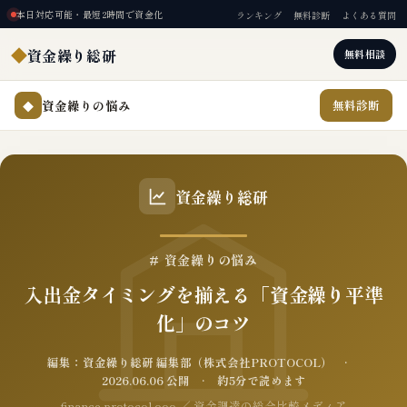
本日対応可能・最短2時間で資金化
ランキング
無料診断
よくある質問
◆
資金繰り総研
無料相談
資金繰りの悩み
無料診断
◆
資金繰り総研
# 資金繰りの悩み
入出金タイミングを揃える「資金繰り平準
化」のコツ
編集：資金繰り総研 編集部（株式会社PROTOCOL） ·
2026.06.06 公開 · 約5分で読めます
finance.protocol.ooo ／ 資金調達の総合比較メディア