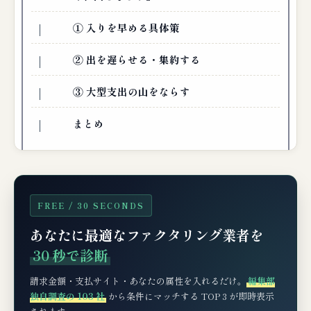
① 入りを早める具体策
② 出を遅らせる・集約する
③ 大型支出の山をならす
まとめ
FREE / 30 SECONDS
あなたに最適なファクタリング業者を
30 秒で診断
請求金額・支払サイト・あなたの属性を入れるだけ。
編集部
独自調査の 103 社
から条件にマッチする TOP 3 が即時表示