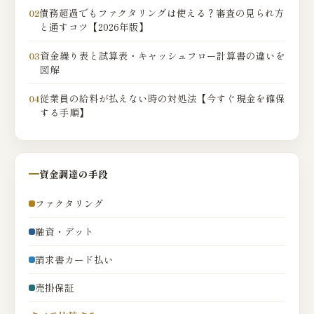
債務超過でもファクタリングは使える？審査の見られ方
02
と通すコツ【2026年版】
資金繰り表と試算表・キャッシュフロー計算書の違いを
03
図解
従業員の給料が払えない時の対処法【今すぐ現金を確保
04
する手順】
資金調達の手段
ファクタリング
融資・デット
請求書カード払い
売掛保証