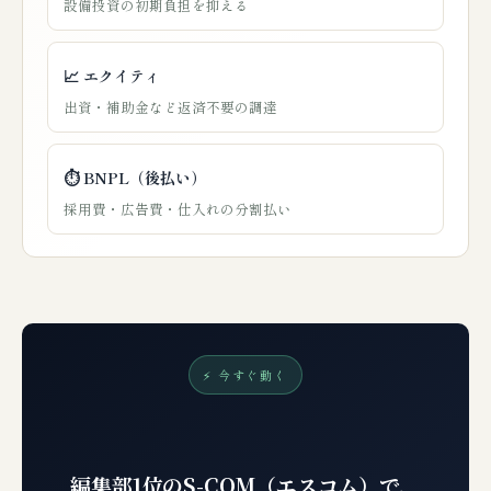
設備投資の初期負担を抑える
📈 エクイティ
出資・補助金など返済不要の調達
⏱️ BNPL（後払い）
採用費・広告費・仕入れの分割払い
⚡ 今すぐ動く
編集部1位のS-COM（エスコム）で、