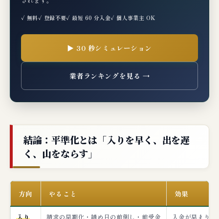
されます。
✓ 無料
✓ 登録不要
✓ 最短 60 分入金
✓ 個人事業主 OK
▶ 30 秒シミュレーション
業者ランキングを見る →
結論：平準化とは「入りを早く、出を遅
く、山をならす」
方向
やること
効果
入り
請求の早期化・締め日の前倒し・前受金
入金が早まり谷