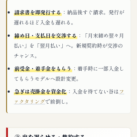
請求書を即発行する
：納品後すぐ請求。発行が
遅れるほど入金も遅れる。
締め日・支払日を交渉する
：「月末締め翌々月
払い」を「翌月払い」へ。新規契約時が交渉の
チャンス。
前受金・着手金をもらう
：着手時に一部入金し
てもらうモデルへ設計変更。
急ぎは売掛金を資金化
：入金を待てない谷は
フ
ァクタリング
で前倒し。
② 出を遅らせる・集約する