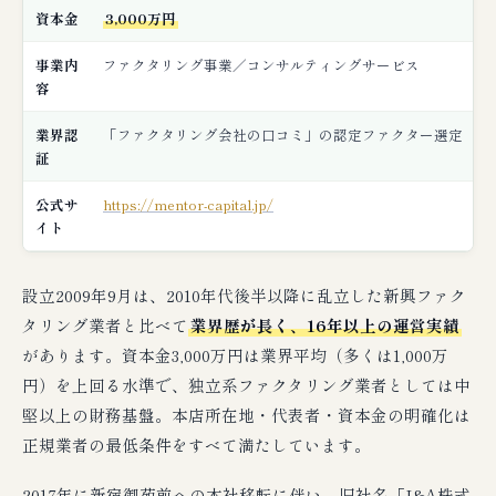
資本金
3,000万円
事業内
ファクタリング事業／コンサルティングサービス
容
業界認
「ファクタリング会社の口コミ」の認定ファクター選定
証
公式サ
https://mentor-capital.jp/
イト
設立2009年9月は、2010年代後半以降に乱立した新興ファク
タリング業者と比べて
業界歴が長く、16年以上の運営実績
があります。資本金3,000万円は業界平均（多くは1,000万
円）を上回る水準で、独立系ファクタリング業者としては中
堅以上の財務基盤。本店所在地・代表者・資本金の明確化は
正規業者の最低条件をすべて満たしています。
2017年に新宿御苑前への本社移転に伴い、旧社名「J&A株式