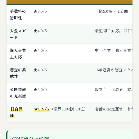
手数料の
★3.5/5
下限5.0%〜は公開、た
透明性
入金スピ
★4.0/5
最短即日対応。即日特化
ード
個人事業
★4.0/5
中小企業・個人事業主
主対応
審査の柔
★4.0/5
16年運営の審査ノウハ
軟性
公開情報
★4.0/5
設立年・代表者・本店所
の充実度
総合評
★3.9/5
（業界103社中13位）
老舗の安定運営・首都
価