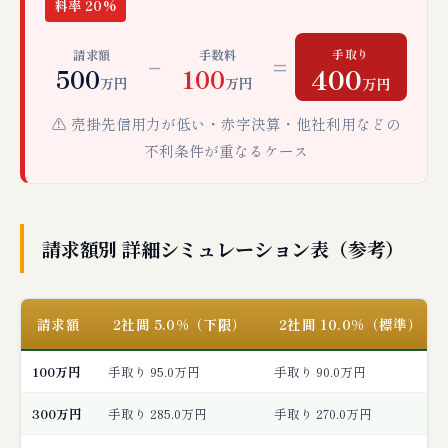
料率 20%
手取り
請求額
手数料
−
=
400
500
100
万円
万円
万円
⚠️ 売掛先信用力が低い・赤字決算・他社利用などの
不利条件が重なるケース
請求額別 詳細シミュレーション表（参考）
請求額
2社間 5.0%（下限）
2社間 10.0%（標準）
100万円
手取り 95.0万円
手取り 90.0万円
300万円
手取り 285.0万円
手取り 270.0万円