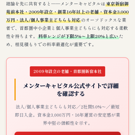
結論を先に共有すると──メンターキャピタルは
東京新宿御
苑前本社・2009年設立・創業16年以上の老舗・資本金3,000
万円・法人/個人事業主どちらも対応
のオーソドックスな業
者で、首都圏中小企業と個人事業主どちらにも対応する柔軟
性を持ちます。
料率レンジが下限5%〜上限20%と広い
た
め、相見積もりでの料率最適化が重要です。
2009年設立の老舗・首都圏新宿本社
メンターキャピタル公式サイトで詳細
を確認する
法人/個人事業主どちらも対応／2社間5.0%〜／最短
即日入金。資本金3,000万円・16年運営の安定感が業
界中堅の信頼性を示す。