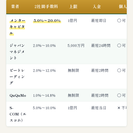
業者
2社間手数料
上限
入金
個人事
メンター
5.0%〜20.0%
1億円
最短即日
◯ 可
キャピタ
ル
ジャパン
2.0%〜10.0%
5,000万円
最短24時間
◯ 可
マネジメ
ント
ビートレ
2.0%〜12.0%
無制限
最短2時間
◯ 可
ーディン
グ
QuQuMo
1.0%〜14.8%
無制限
最短2時間
◯ 可
S-
5.0%〜10.0%
1億円
最短当日
✕ 不可
COM（エ
スコム）