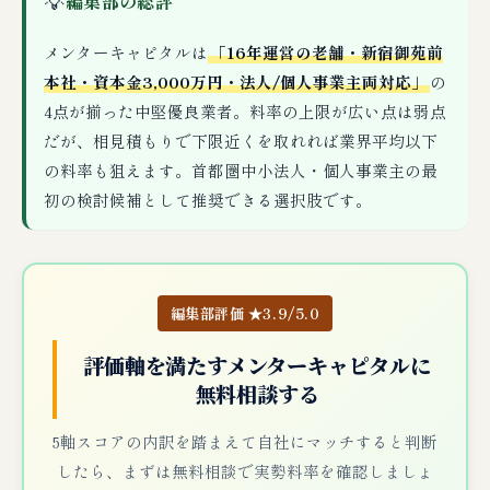
💡
編集部の総評
メンターキャピタルは
「16年運営の老舗・新宿御苑前
本社・資本金3,000万円・法人/個人事業主両対応」
の
4点が揃った中堅優良業者。料率の上限が広い点は弱点
だが、相見積もりで下限近くを取れれば業界平均以下
の料率も狙えます。首都圏中小法人・個人事業主の最
初の検討候補として推奨できる選択肢です。
編集部評価 ★3.9/5.0
評価軸を満たすメンターキャピタルに
無料相談する
5軸スコアの内訳を踏まえて自社にマッチすると判断
したら、まずは無料相談で実勢料率を確認しましょ