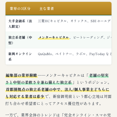
業界の3区分
主な業者
大手金融系（法
三菱HCキャピタル、オリックス、SBI ホールディ
人限定）
独立系老舗（中
メンターキャピタル
、ビートレーディング、ジャパ
堅）
新興オンライン
QuQuMo、ペイトナー、ラボル、PayToday など
系
編集部の業界俯瞰
──メンターキャピタルは「
老舗の堅実
さと中堅の柔軟さを兼ね備えた独立系
」というポジション。
首都圏拠点の独立系老舗の中で、法人/個人事業主どちらに
も対応する業者は希少
で、新宿御苑前という都心立地は対面
打ち合わせ希望者にとってアクセス優位性があります。
一方で、業界全体のトレンドは「完全オンライン・スマホ完