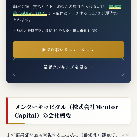
消費税の取扱い
請求金額・支払サイト・あなたの属性を入れるだけ。
編集部
独自調査の 103 社
から条件にマッチする TOP 3 が即時表示
されます。
アクセス情報・対面打ち合わせの実態
✓ 無料
✓ 登録不要
✓ 最短 60 分入金
✓ 個人事業主 OK
🧪 編集部の実機検証コメント
🆘 もしメンターキャピタルの審査に落ちた
▶ 30 秒シミュレーション
ら？次の一手3選
業者ランキングを見る →
典型的な審査落ち理由
メンターキャピタルで審査落ちた場合の次の一
手
代替案（3社厳選）
メンターキャピタル（株式会社Mentor
Capital）の会社概要
編集部の最終判断：メンターキャピタルは
こんな事業者に最適
まず編集部が最も重視するE-E-A-T（信頼性）観点で、メン
🔗 関連記事（編集部おすすめ）