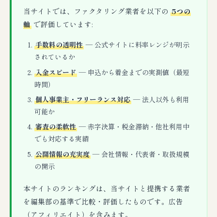
当サイトでは、ファクタリング業者を以下の
5つの
軸
で評価しています:
手数料の透明性
— 公式サイトに料率レンジが明示
されているか
入金スピード
— 申込から着金までの実測値（最短
時間）
個人事業主・フリーランス対応
— 法人以外も利用
可能か
審査の柔軟性
— 赤字決算・税金滞納・他社利用中
でも対応する実績
公開情報の充実度
— 会社情報・代表者・取扱規模
の開示
本サイトのランキングは、当サイトと提携する業者
を編集部の基準で比較・評価したものです。広告
（アフィリエイト）を含みます。