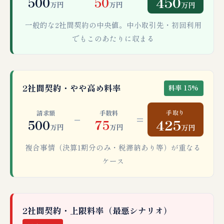
450
500
50
万円
万円
万円
一般的な2社間契約の中央値。中小取引先・初回利用
でもこのあたりに収まる
2社間契約・やや高め料率
料率 15%
手取り
請求額
手数料
−
=
425
500
75
万円
万円
万円
複合事情（決算1期分のみ・税滞納あり等）が重なる
ケース
2社間契約・上限料率（最悪シナリオ）