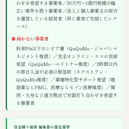
わせを希望する事業者／30万円〜1億円規模の幅
広い案件を扱う事業者／法人と個人事業主の両方
を運営している経営者（同じ業者で完結したいケ
ース）
⛔ 向かない事業者
料率5%以下のシビア層（QuQuMo・ジャパンマ
ネジメント推奨）／完全オンライン・スマホ完結
希望（QuQuMo・ペイトナー推奨）／2時間以内
の即日入金が必須の緊急時（ネクストワン・
QuQuMo推奨）／業種特化型サポート希望（建
設業ならPMG、医療ならセゾン医療推奨）／関
西・九州など遠方拠点で対面打ち合わせを希望す
る事業者
資金繰り総研 編集部の選定基準