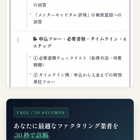
の回答
「メンターキャピタル 評判」の検索意図への
回答
📝 申込フロー：必要書類・タイムライン・4
ステップ
① 必要書類チェックリスト（取得方法・所要
時間）
② タイムライン例：申込から入金までの時刻
単位フロー
③ 申込から入金までの4ステップ（公式フロ
ー）
FREE / 30 SECONDS
📊 仕訳・税務処理（経理担当者向け）
あなたに最適なファクタリング業者を
例：500万円の売掛金を料率8%で2社間ファク
30 秒で診断
タリング