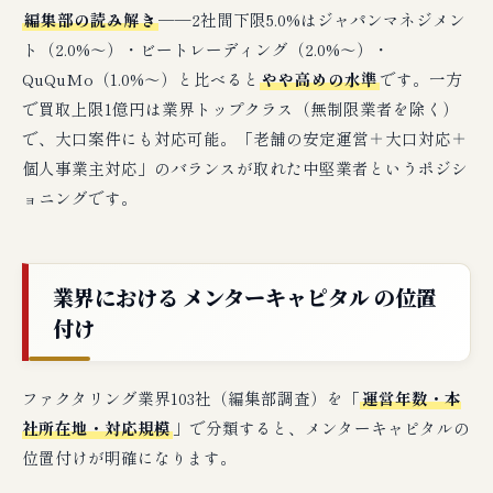
編集部の読み解き
──2社間下限5.0%はジャパンマネジメン
ト（2.0%〜）・ビートレーディング（2.0%〜）・
QuQuMo（1.0%〜）と比べると
やや高めの水準
です。一方
で買取上限1億円は業界トップクラス（無制限業者を除く）
で、大口案件にも対応可能。「老舗の安定運営＋大口対応＋
個人事業主対応」のバランスが取れた中堅業者というポジシ
ョニングです。
業界における メンターキャピタル の位置
付け
ファクタリング業界103社（編集部調査）を「
運営年数・本
社所在地・対応規模
」で分類すると、メンターキャピタルの
位置付けが明確になります。