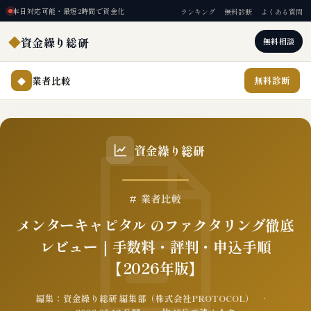
本日対応可能・最短2時間で資金化
ランキング
無料診断
よくある質問
◆
資金繰り総研
無料相談
業者比較
無料診断
◆
資金繰り総研
# 業者比較
メンターキャピタル のファクタリング徹底
レビュー｜手数料・評判・申込手順
【2026年版】
編集：資金繰り総研 編集部（株式会社PROTOCOL） ·