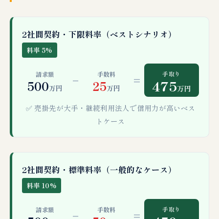
2社間契約・下限料率（ベストシナリオ）
料率 5%
手取り
請求額
手数料
−
=
475
500
25
万円
万円
万円
✅ 売掛先が大手・継続利用法人で信用力が高いベス
トケース
2社間契約・標準料率（一般的なケース）
料率 10%
手取り
請求額
手数料
−
=