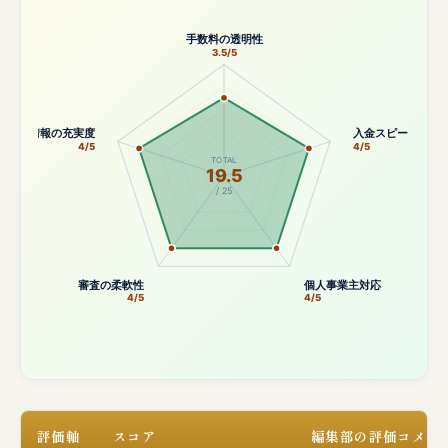
手数料の透明性
3.5/5
公開情報の充実度
入金スピード
4/5
4/5
TOTAL
19.5
/ 25
審査の柔軟性
個人事業主対応
4/5
4/5
評価軸
スコア
編集部の評価コメン