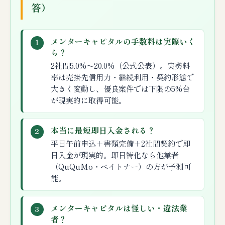
答）
メンターキャピタルの手数料は実際いく
1
ら？
2社間5.0%〜20.0%（公式公表）。実勢料
率は売掛先信用力・継続利用・契約形態で
大きく変動し、優良案件では下限の5%台
が現実的に取得可能。
本当に最短即日入金される？
2
平日午前申込＋書類完備＋2社間契約で即
日入金が現実的。即日特化なら他業者
（QuQuMo・ペイトナー）の方が予測可
能。
メンターキャピタルは怪しい・違法業
3
者？