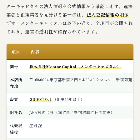
ターキャピタルの法人情報を公式情報から確認します。違法
業者と正規業者を見分ける第一歩は、
法人登記情報の明示
です。メンターキャピタルは以下の通り、全項目が公開され
ており、運営の透明性が確保されています。
項目
内容
商号
株式会社Mentor Capital（メンターキャピタル）
本店所
〒160-0004 東京都新宿区四谷4-30-13 クロスシー新宿御苑前
在地
設立
2009年9月
（創業16年以上）
旧社名
J&A株式会社（2017年に新宿移転で社名変更）
代表取
庄司 誠
締役