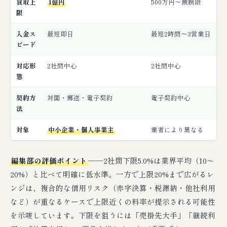
買取上
1億円
500万円〜無制限
限
入金ス
最短即日
最短2時間〜3営業日
ピード
対応形
2社間中心
2社間中心
態
契約方
対面・郵送・電子契約
電子契約中心
法
対象
中小企業・個人事業主
業者により異なる
編集部の評価ポイント
──2社間下限5.0%は業界平均（10〜
20%）と比べて明確に低水準。一方で上限20%まで広がるレ
ンジは、複合的な信用リスク（赤字決算・税滞納・他社利用
など）が重なるケースで上限近くの料率が提示される可能性
を示唆しています。下限を狙うには「売掛先大手」「継続利