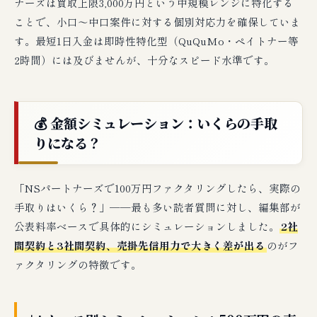
ナーズは買取上限3,000万円という中規模レンジに特化する
ことで、小口〜中口案件に対する個別対応力を確保していま
す。最短1日入金は即時性特化型（QuQuMo・ペイトナー等
2時間）には及びませんが、十分なスピード水準です。
💰 金額シミュレーション：いくらの手取
りになる？
「NSパートナーズで100万円ファクタリングしたら、実際の
手取りはいくら？」──最も多い読者質問に対し、編集部が
公表料率ベースで具体的にシミュレーションしました。
2社
間契約と3社間契約、売掛先信用力で大きく差が出る
のがフ
ァクタリングの特徴です。