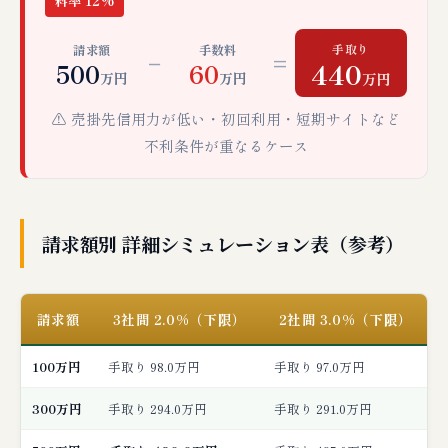
料率 12%
手取り
請求額
手数料
−
=
440
500
60
万円
万円
万円
⚠️ 売掛先信用力が低い・初回利用・短期サイトなど
不利条件が重なるケース
請求額別 詳細シミュレーション表（参考）
請求額
3社間 2.0%（下限）
2社間 3.0%（下限）
100万円
手取り 98.0万円
手取り 97.0万円
300万円
手取り 294.0万円
手取り 291.0万円