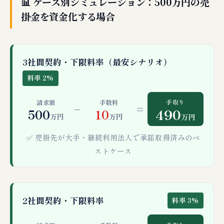
📊 ケース別シミュレーション：500万円の売
掛金を資金化する場合
3社間契約・下限料率（最安シナリオ）
料率 2%
手取り
請求額
手数料
−
=
490
500
10
万円
万円
万円
✅ 売掛先が大手・継続利用法人で承諾取得済みのベ
ストケース
2社間契約・下限料率
料率 3%