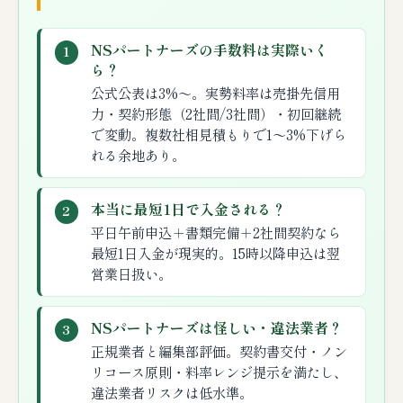
NSパートナーズの手数料は実際いく
1
ら？
公式公表は3%〜。実勢料率は売掛先信用
力・契約形態（2社間/3社間）・初回継続
で変動。複数社相見積もりで1〜3%下げら
れる余地あり。
本当に最短1日で入金される？
2
平日午前申込＋書類完備＋2社間契約なら
最短1日入金が現実的。15時以降申込は翌
営業日扱い。
NSパートナーズは怪しい・違法業者？
3
正規業者と編集部評価。契約書交付・ノン
リコース原則・料率レンジ提示を満たし、
違法業者リスクは低水準。