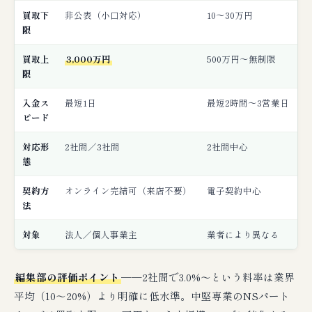
買取下
非公表（小口対応）
10〜30万円
限
買取上
3,000万円
500万円〜無制限
限
入金ス
最短1日
最短2時間〜3営業日
ピード
対応形
2社間／3社間
2社間中心
態
契約方
オンライン完結可（来店不要）
電子契約中心
法
対象
法人／個人事業主
業者により異なる
編集部の評価ポイント
──2社間で3.0%〜という料率は業界
平均（10〜20%）より明確に低水準。中堅専業のNSパート