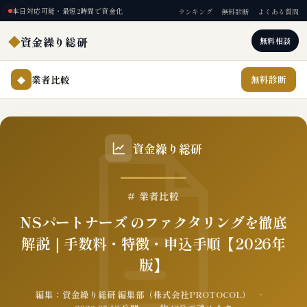
本日対応可能・最短2時間で資金化
ランキング
無料診断
よくある質問
◆
資金繰り総研
無料相談
業者比較
無料診断
◆
資金繰り総研
# 業者比較
NSパートナーズ のファクタリングを徹底
解説｜手数料・特徴・申込手順【2026年
版】
編集：資金繰り総研 編集部（株式会社PROTOCOL） ·