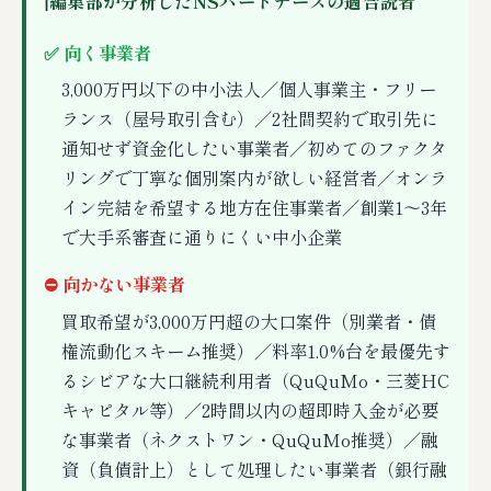
ℹ
編集部が分析したNSパートナーズの適合読者
✅ 向く事業者
3,000万円以下の中小法人／個人事業主・フリー
ランス（屋号取引含む）／2社間契約で取引先に
通知せず資金化したい事業者／初めてのファクタ
リングで丁寧な個別案内が欲しい経営者／オンラ
イン完結を希望する地方在住事業者／創業1〜3年
で大手系審査に通りにくい中小企業
⛔ 向かない事業者
買取希望が3,000万円超の大口案件（別業者・債
権流動化スキーム推奨）／料率1.0%台を最優先す
るシビアな大口継続利用者（QuQuMo・三菱HC
キャピタル等）／2時間以内の超即時入金が必要
な事業者（ネクストワン・QuQuMo推奨）／融
資（負債計上）として処理したい事業者（銀行融