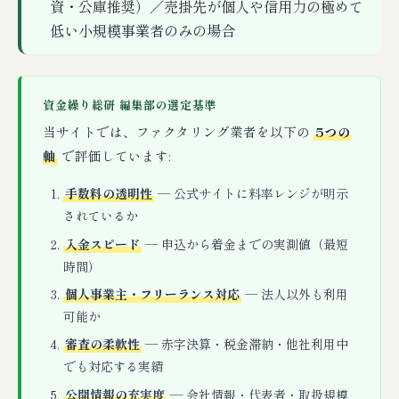
資・公庫推奨）／売掛先が個人や信用力の極めて
低い小規模事業者のみの場合
資金繰り総研 編集部の選定基準
当サイトでは、ファクタリング業者を以下の
5つの
軸
で評価しています:
手数料の透明性
— 公式サイトに料率レンジが明示
されているか
入金スピード
— 申込から着金までの実測値（最短
時間）
個人事業主・フリーランス対応
— 法人以外も利用
可能か
審査の柔軟性
— 赤字決算・税金滞納・他社利用中
でも対応する実績
公開情報の充実度
— 会社情報・代表者・取扱規模