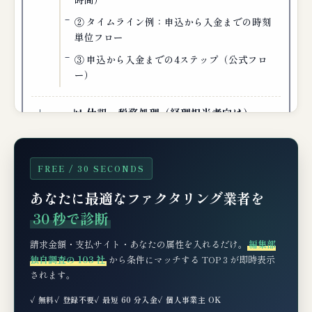
② タイムライン例：申込から入金までの時刻
単位フロー
③ 申込から入金までの4ステップ（公式フロ
ー）
📊 仕訳・税務処理（経理担当者向け）
例：500万円の売掛金を料率5%で2社間ファク
タリング
FREE / 30 SECONDS
消費税の取扱い
あなたに最適なファクタリング業者を
審査基準と通りやすくする3つのコツ
30 秒で診断
請求金額・支払サイト・あなたの属性を入れるだけ。
編集部
🧪 編集部の検証コメント
独自調査の 103 社
から条件にマッチする TOP 3 が即時表示
されます。
🆘 もしNSパートナーズの審査に落ちたら？
次の一手3選
✓ 無料
✓ 登録不要
✓ 最短 60 分入金
✓ 個人事業主 OK