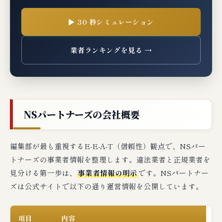
典型的な審査落ち理由
▶ 30 秒シミュレーション
NSパートナーズで審査落ちた場合の次の一手
競合業者との比較（代替候補3社厳選）
業者ランキングを見る →
編集部の最終判断：NSパートナーズはこん
な事業者に最適
🔗 関連記事（編集部おすすめ）
NSパートナーズの会社概要
編集部が最も重視するE-E-A-T（信頼性）観点で、NSパー
トナーズの事業者情報を整理します。違法業者と正規業者を
見分ける第一歩は、
事業者情報の明示
です。NSパートナー
ズは公式サイトで以下の通り運営情報を公開しています。
項目
内容