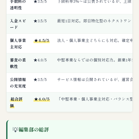
手数料の
★3.5/5
下限料率3%〜は公表されているが、上限・
透明性
入金スピ
★3.5/5
最短1日対応。即日特化型のネクストワン（2
ード
個人事業
★4.5/5
法人・個人事業主どちらにも対応。確定申告
主対応
審査の柔
★4.0/5
中堅専業ならではの個別対応力。創業1年未
軟性
公開情報
★3.5/5
サービス情報は公開されているが、運営会社
の充実度
総合評
★4.0/5
「中堅専業・個人事業主対応・バランス型」
価
💡
編集部の総評