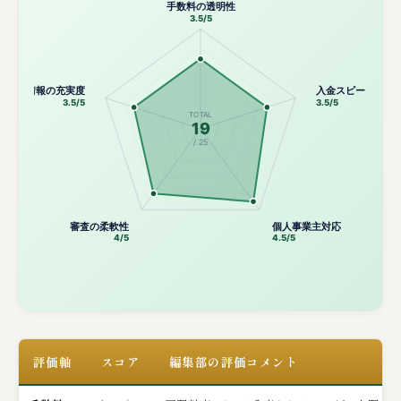
手数料の透明性
3.5/5
公開情報の充実度
入金スピード
3.5/5
3.5/5
TOTAL
19
/ 25
審査の柔軟性
個人事業主対応
4/5
4.5/5
評価軸
スコア
編集部の評価コメント