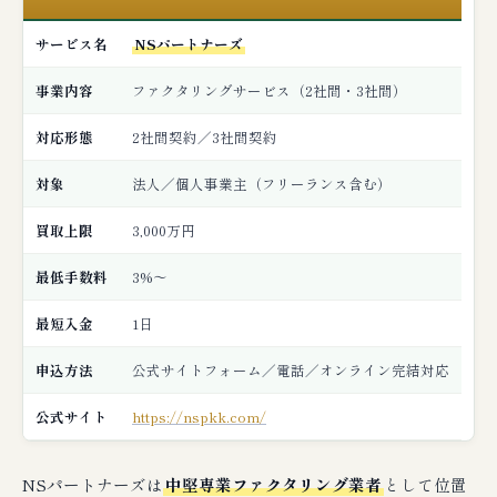
サービス名
NSパートナーズ
事業内容
ファクタリングサービス（2社間・3社間）
対応形態
2社間契約／3社間契約
対象
法人／個人事業主（フリーランス含む）
買取上限
3,000万円
最低手数料
3%〜
最短入金
1日
申込方法
公式サイトフォーム／電話／オンライン完結対応
公式サイト
https://nspkk.com/
NSパートナーズは
中堅専業ファクタリング業者
として位置