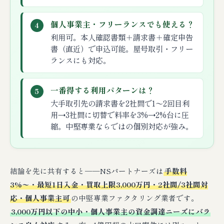
個人事業主・フリーランスでも使える？
4
利用可。本人確認書類＋請求書＋確定申告
書（直近）で申込可能。屋号取引・フリー
ランスにも対応。
一番得する利用パターンは？
5
大手取引先の請求書を2社間で1〜2回目利
用→3社間に切替で料率を3%→2%台に圧
縮。中堅専業ならではの個別対応が強み。
結論を先に共有すると──NSパートナーズは
手数料
3%〜・最短1日入金・買取上限3,000万円・2社間/3社間対
応・個人事業主可
の中堅専業ファクタリング業者です。
3,000万円以下の中小・個人事業主の資金調達ニーズにバラ