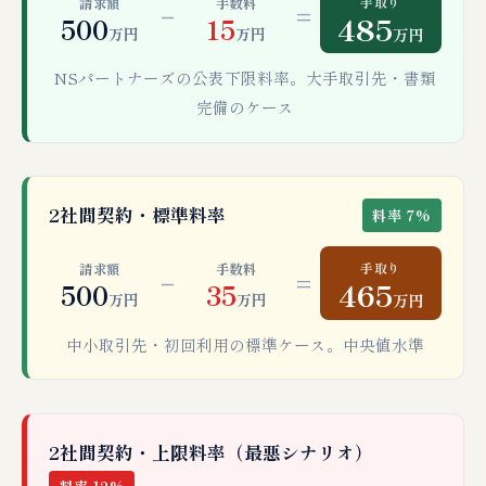
手取り
請求額
手数料
−
=
485
500
15
万円
万円
万円
NSパートナーズの公表下限料率。大手取引先・書類
完備のケース
2社間契約・標準料率
料率 7%
手取り
請求額
手数料
−
=
465
500
35
万円
万円
万円
中小取引先・初回利用の標準ケース。中央値水準
2社間契約・上限料率（最悪シナリオ）