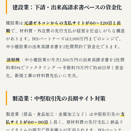
建設業：下請・出来高請求書ベースの資金化
建設業は
元請ゼネコンからの支払サイトが60〜120日と長
期
で、材料費・外注費の先行支払が経営を圧迫しがちな構造
があります。NSパートナーズは3,000万円までのレンジで、
中小建設業の出来高請求書を2社間契約で資金化できます。
活用例
：中小建設業が月次1,500万円の出来高請求書を2社間
料率5%でファクタリング → 手数料75万円で約45日早く資金
化。新規工事の材料費先払いに充当。
製造業：中堅取引先の長期サイト対策
製造業（部品・食品加工・金属加工など）は中堅取引先の
支
払サイトが60〜90日
と長く、原材料費の先行支払と納品リ
ードタイムの両方で資金繰りが圧迫されます。NSパートナ