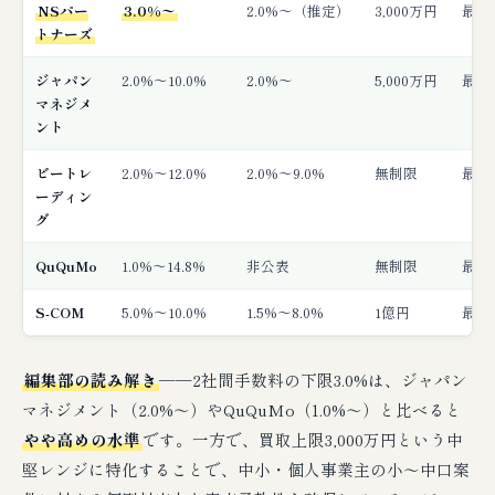
NSパー
3.0%〜
2.0%〜（推定）
3,000万円
最短
トナーズ
ジャパン
2.0%〜10.0%
2.0%〜
5,000万円
最短
マネジメ
ント
ビートレ
2.0%〜12.0%
2.0%〜9.0%
無制限
最短
ーディン
グ
QuQuMo
1.0%〜14.8%
非公表
無制限
最短
S-COM
5.0%〜10.0%
1.5%〜8.0%
1億円
最短
編集部の読み解き
──2社間手数料の下限3.0%は、ジャパン
マネジメント（2.0%〜）やQuQuMo（1.0%〜）と比べると
やや高めの水準
です。一方で、買取上限3,000万円という中
堅レンジに特化することで、中小・個人事業主の小〜中口案