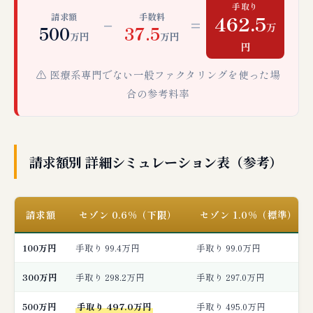
手取り
462.5
請求額
手数料
−
=
万
500
37.5
万円
万円
円
⚠️ 医療系専門でない一般ファクタリングを使った場
合の参考料率
請求額別 詳細シミュレーション表（参考）
請求額
セゾン 0.6%（下限）
セゾン 1.0%（標準）
100万円
手取り 99.4万円
手取り 99.0万円
300万円
手取り 298.2万円
手取り 297.0万円
500万円
手取り 497.0万円
手取り 495.0万円