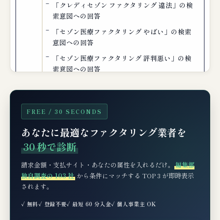
「クレディセゾン ファクタリング 違法」の検
索意図への回答
「セゾン医療ファクタリング やばい」の検索
意図への回答
「セゾン医療ファクタリング 評判悪い」の検
索意図への回答
📝 申込フロー：必要書類・タイムライン・4
ステップ
FREE / 30 SECONDS
① 必要書類チェックリスト（取得方法・所要
あなたに最適なファクタリング業者を
時間）
30 秒で診断
② タイムライン例：申込から入金までの日数
単位フロー
請求金額・支払サイト・あなたの属性を入れるだけ。
編集部
独自調査の 103 社
から条件にマッチする TOP 3 が即時表示
③ 申込から入金までの4ステップ（公式フロ
されます。
ー）
✓ 無料
✓ 登録不要
✓ 最短 60 分入金
✓ 個人事業主 OK
📊 仕訳・税務処理（医療機関・介護事業所