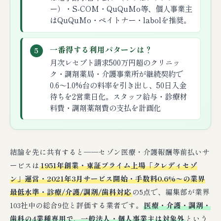
ー）・S-COM・QuQuMo等、個人事業主
はQuQuMo・ペイトナー・labolを推奨。
一番得する利用パターンは？
5
月次レセプト請求500万円超のクリニッ
ク・調剤薬局・介護事業所が継続契約で
0.6〜1.0%台の料率を引き出し、50日入金
待ちを2営業日化。スタッフ給与・診療材
料費・調剤薬剤費の支払を計画化
結論を先に共有すると──セゾン医療・介護報酬等前払いサ
ービスは
1951年創業・東証プライム上場「クレディセゾ
ン」運営・2021年3月サービス開始・手数料0.6%〜の業界
最低水準・診療/介護/調剤/歯科対応
の5点で、編集部が業界
103社中の総合9位と評価する業者です。
医療・介護・調剤・
歯科の4業種専用で、一般法人・個人事業主は対象外
という