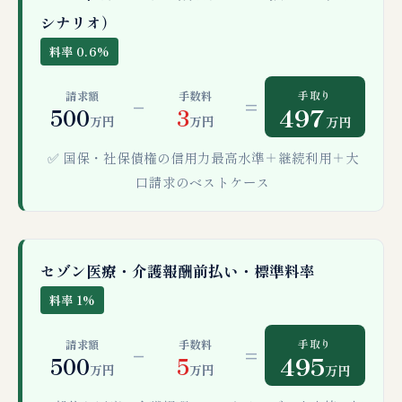
シナリオ）
料率 0.6%
手取り
請求額
手数料
−
=
497
500
3
万円
万円
万円
✅ 国保・社保債権の信用力最高水準＋継続利用＋大
口請求のベストケース
セゾン医療・介護報酬前払い・標準料率
料率 1%
手取り
請求額
手数料
−
=
495
500
5
万円
万円
万円