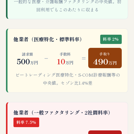
一般的な医療・介護報酬ファクタリングの中央値。初
回利用でもこのあたりに収まる
他業者（医療特化・標準料率）
料率 2%
手取り
請求額
手数料
−
=
490
500
10
万円
万円
万円
ビートレーディング医療特化・S-COM診療報酬等の
中央値。セゾン比1.4%差
他業者（一般ファクタリング・2社間料率）
料率 7.5%