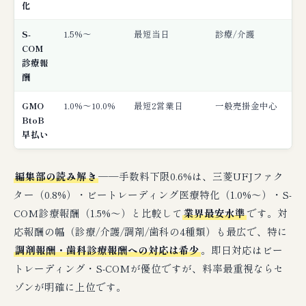
化
S-
1.5%〜
最短当日
診療/介護
COM
診療報
酬
GMO
1.0%〜10.0%
最短2営業日
一般売掛金中心
BtoB
早払い
編集部の読み解き
──手数料下限0.6%は、三菱UFJファク
ター（0.8%）・ビートレーディング医療特化（1.0%〜）・S-
COM診療報酬（1.5%〜）と比較して
業界最安水準
です。対
応報酬の幅（診療/介護/調剤/歯科の4種類）も最広で、特に
調剤報酬・歯科診療報酬への対応は希少
。即日対応はビー
トレーディング・S-COMが優位ですが、料率最重視ならセ
ゾンが明確に上位です。