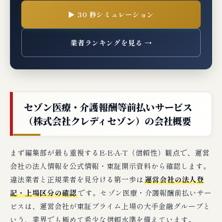
の経理担当者向け）
▶ 30 秒シミュレーション
例：500万円のレセプト請求を料率1.0%でファ
クタリング
業者ランキングを見る →
消費税の取扱い
🧪 編集部の実機検証コメント
🆘 もしセゾン医療・介護報酬前払いの審査
セゾン医療・介護報酬等前払いサービス
に落ちたら？次の一手3選
（株式会社クレディセゾン）の会社概要
典型的な審査落ち理由
セゾン医療・介護報酬前払いで審査落ちた場合
まず編集部が最も重視するE-E-A-T（信頼性）観点で、運営
の次の一手
会社の法人情報を公式情報・東証開示資料から確認します。
違法業者と正規業者を見分ける第一歩は
運営会社の法人登
対象外の方への代替案（3社厳選）
記・上場区分の確認
です。セゾン医療・介護報酬前払いサー
ビスは、運営会社が東証プライム上場の大手金融グループと
編集部の最終判断：セゾン医療・介護報酬
いう、業界でも極めて希少な信頼水準を備えています。
前払いはこんな事業者に最適