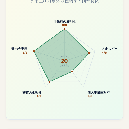
事業主は対象外の極端な評価が特徴
手数料の透明性
5/5
公開情報の充実度
入金スピード
5/5
4/5
TOTAL
20
/ 25
審査の柔軟性
個人事業主対応
4/5
2/5