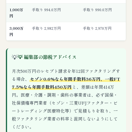
1,000万
手取り 994.0万円
手取り 990.0万円
円
3,000万
手取り 2,982万円
手取り 2,970万円
円
💡
💡 編集部の節税アドバイス
月次500万円のレセプト請求を年12回ファクタリングす
る場合、
セゾン0.6%なら年間手数料36万円、一般FT
7.5%なら年間手数料450万円
と、差額は年間414万
円。医療・介護・調剤・歯科の事業者は、必ず国保・
社保債権専門業者（セゾン・三菱UFJファクター・ビ
ートレーディング医療特化等）で見積もりを取り、一
般ファクタリング業者の料率と混同しないようにして
ください。