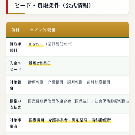
ピード・買取条件（公式情報）
項目
セゾン公表値
買取手
0.6%〜
（業界最低水準）
数料
入金ス
最短2営業日
ピード
対象報
診療報酬・介護報酬・調剤報酬・歯科診療報酬
酬
債権の
国民健康保険団体連合会（国保連）／社会保険診療報酬支払
支払先
対象事
医療機関・介護事業者・調剤薬局・歯科診療所
業者