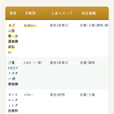
業者
手数料
入金スピード
対応報酬
セゾ
0.6%〜
最短2営業日
診療/介護/調剤/歯科
ン医
療・介
護報酬
前払
い
三菱
0.8%（一律）
最短3営業日
診療/調剤
UFJフ
ァクタ
ー 診
療報酬
ビート
1.0%〜
最短2時間
診療/介護
レーデ
ィング
医療特