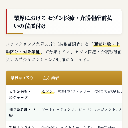
業界における セゾン医療・介護報酬前払
いの位置付け
ファクタリング業界103社（編集部調査）を「
運営年数・上
場区分・対象業種
」で分類すると、セゾン医療・介護報酬前
払いの希少なポジションが明確になります。
業界の3区分
主な業者
大手金融系・上
セゾン
、三菱UFJファクター、GMO BtoB早払
場グループ
独立系老舗・中
ビートレーディング、ジャパンマネジメント、S-CO
堅
新興オンライン
QuQuMo、ペイトナー、ラボル、PayToday