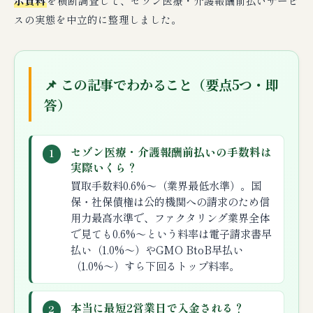
示資料
を横断調査して、セゾン医療・介護報酬前払いサービ
スの実態を中立的に整理しました。
📌 この記事でわかること（要点5つ・即
答）
セゾン医療・介護報酬前払いの手数料は
1
実際いくら？
買取手数料0.6%〜（業界最低水準）。国
保・社保債権は公的機関への請求のため信
用力最高水準で、ファクタリング業界全体
で見ても0.6%〜という料率は電子請求書早
払い（1.0%〜）やGMO BtoB早払い
（1.0%〜）すら下回るトップ料率。
本当に最短2営業日で入金される？
2