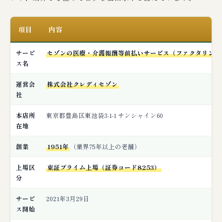
🔗 関連記事（編集部おすすめ）
項目
内容
サービ
セゾンの医療・介護報酬等前払いサービス（ファクタリング
ス名
運営会
株式会社クレディセゾン
社
本店所
東京都豊島区東池袋3-1-1 サンシャイン60
在地
創業
1951年
（業界75年以上の老舗）
上場区
東証プライム上場（証券コード8253）
分
サービ
2021年3月29日
ス開始