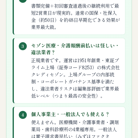
書類完備＋初回審査通過後の継続利用で最
短2営業日が現実的。通常の国保・社保入
金（約50日）を約48日早期化できる効果が
業界最大級。
セゾン医療・介護報酬前払いは怪しい・
3
違法業者？
正規業者です。運営は1951年創業・東証プ
ライム上場（証券コード8253）の株式会社
クレディセゾン。上場グループの内部統
制・コーポレートガバナンス基準を満た
し、違法業者リスクは編集部評価で業界最
低レベル（つまり最高の安全性）。
個人事業主・一般法人でも使える？
4
使えません。医療機関・介護事業者・調剤
薬局・歯科診療所の4業種専用。一般法人
は電子請求書早払い（みずほファクタ