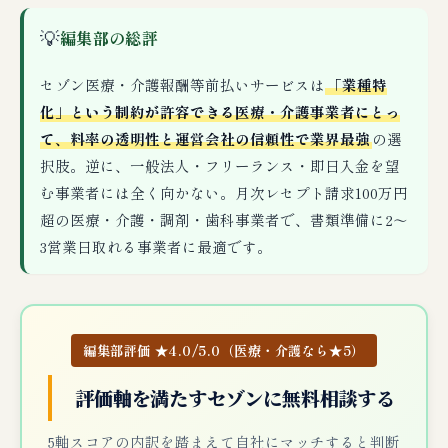
💡
編集部の総評
セゾン医療・介護報酬等前払いサービスは
「業種特
化」という制約が許容できる医療・介護事業者にとっ
て、料率の透明性と運営会社の信頼性で業界最強
の選
択肢。逆に、一般法人・フリーランス・即日入金を望
む事業者には全く向かない。月次レセプト請求100万円
超の医療・介護・調剤・歯科事業者で、書類準備に2〜
3営業日取れる事業者に最適です。
編集部評価 ★4.0/5.0（医療・介護なら★5）
評価軸を満たすセゾンに無料相談する
5軸スコアの内訳を踏まえて自社にマッチすると判断