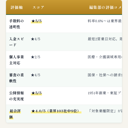
評価軸
スコア
編集部の評価コメン
手数料の
★5/5
料率0.6%〜は業界最
透明性
入金スピ
★4/5
最短2営業日対応。即日
ード
個人事業
★2/5
医療・介護領域専用の
主対応
審査の柔
★4/5
国保・社保への請求債
軟性
公開情報
★5/5
1951年創業・東証プ
の充実度
総合評
★4.0/5（業界103社中9位）
「対象業種限定」が総
価