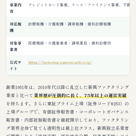
事業内
クレジットカード事業、リース・ファイナンス事業、不動産
容
対応報
診療報酬・介護報酬・調剤報酬・歯科診療報酬
酬
対象事
医療機関・介護事業者・調剤薬局・歯科診療所
業者
公式サ
https://factoring.saisoncard.co.jp/
イト
創業1951年は、2010年代以降に乱立した新興ファクタリング
業者と比べて
業界歴が圧倒的に長く、75年以上の運営実績
を持ちます。さらに東証プライム上場（証券コード8253）の
上場グループで、有価証券報告書・コーポレートガバナンス
報告書・内部統制報告書を継続開示しており、ファクタリン
グ業界全体で見ても透明性は最上位クラス。新興独立系業者