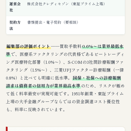
運営会
株式会社クレディセゾン（東証プライム上場）
社
契約方
書類提出・電子契約（要相談）
法
編集部の評価ポイント
──買取手数料
0.6%〜は業界最低水
準
で、医療系ファクタリングの代表格であるビートレーディ
ング医療特化部署（1.0%〜）、S-COMの3社間診療報酬ファ
クタリング（1.5%〜）、三菱UFJファクター診療報酬（一律
0.8%）と比べても明確に低水準。
国保・社保への診療報酬
請求は債務者の信用力が業界最高水準
のため、リスクが極め
て低く料率最安が実現可能です。1951年創業・東証プライム
上場の大手金融グループならではの資金調達コスト優位性
も、料率に反映されています。