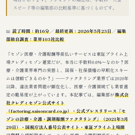
スピード等の編集部の比較基準に基づくものです。
📖
読了時間：約16分
／
最終更新：2026年5月23日
／
編集
部独自調査：業界103社比較
「セゾン医療・介護報酬等前払いサービスは東証プライム上
場クレディセゾン運営だが、本当に手数料0.6%〜なのか？医
療・介護業界専門の実態と、国保・社保債権の早期化スキー
ムは信頼できるのか？」──ファクタリング業界では2020年
以降、違法業者問題が顕在化し、医療・介護領域でも業者選
定の難易度が上がっています。本記事では、編集部が
株式会
社クレディセゾン公式サイト
（factoring.saisoncard.co.jp）・公式プレスリリース「セ
ゾンの診療・介護・調剤報酬ファクタリング」（2021年3月
29日）・国税庁法人番号公表サイト・東証プライム上場開