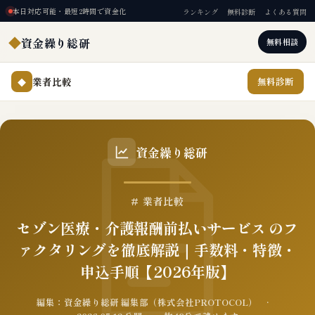
本日対応可能・最短2時間で資金化
ランキング
無料診断
よくある質問
◆
資金繰り総研
無料相談
業者比較
無料診断
◆
資金繰り総研
# 業者比較
セゾン医療・介護報酬前払いサービス のフ
ァクタリングを徹底解説｜手数料・特徴・
申込手順【2026年版】
編集：資金繰り総研 編集部（株式会社PROTOCOL） ·