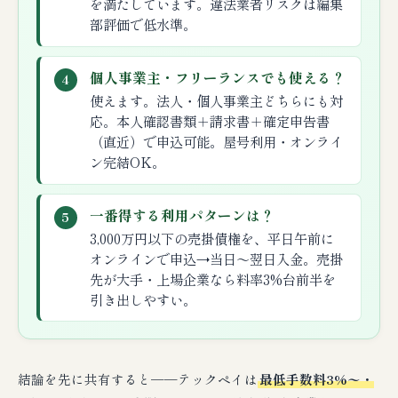
を満たしています。違法業者リスクは編集
部評価で低水準。
個人事業主・フリーランスでも使える？
4
使えます。法人・個人事業主どちらにも対
応。本人確認書類＋請求書＋確定申告書
（直近）で申込可能。屋号利用・オンライ
ン完結OK。
一番得する利用パターンは？
5
3,000万円以下の売掛債権を、平日午前に
オンラインで申込→当日〜翌日入金。売掛
先が大手・上場企業なら料率3%台前半を
引き出しやすい。
結論を先に共有すると──テックペイは
最低手数料3%〜・