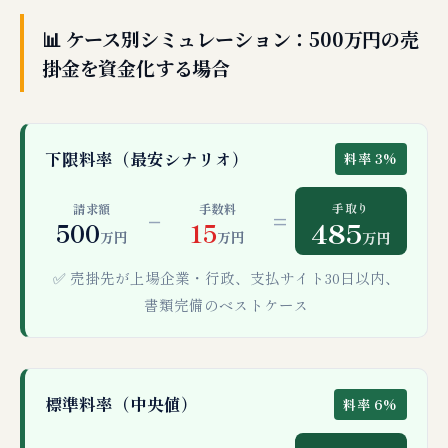
📊 ケース別シミュレーション：500万円の売
掛金を資金化する場合
下限料率（最安シナリオ）
料率 3%
手取り
請求額
手数料
−
=
485
500
15
万円
万円
万円
✅ 売掛先が上場企業・行政、支払サイト30日以内、
書類完備のベストケース
標準料率（中央値）
料率 6%