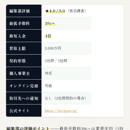
編集部評価
★4.0 / 5.0
（独自調査）
最低手数料
3%〜
最短入金
1日
買取上限
3,000万円
契約形態
2社間 / 3社間
個人事業主
対応
オンライン完結
可能
取引先への通知
なし（2社間契約の場合）
公式サイト
https://techpay.jp/
編集部の評価ポイント
──最低手数料3%〜は業界平均（2社