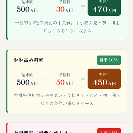
手取り
請求額
手数料
−
=
470
500
30
万円
万円
万円
一般的な2社間契約の中央値。中小取引先・初回利用
でもこのあたりに収まる
やや高め料率
料率 10%
手取り
請求額
手数料
−
=
450
500
50
万円
万円
万円
売掛先信用力がやや低い・支払サイト長め・初回利用
などの条件が重なるケース
上限料率（最悪シナリオ）
料率 15%