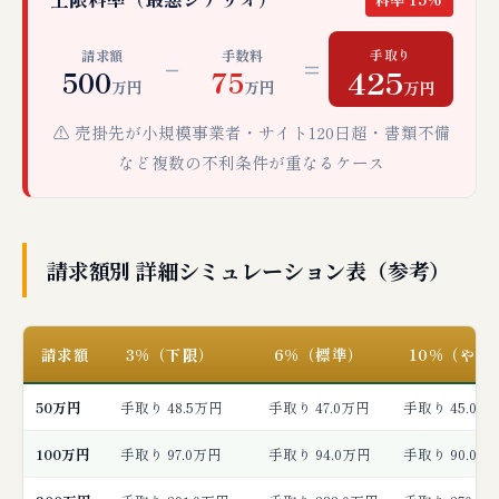
手取り
請求額
手数料
−
=
425
500
75
万円
万円
万円
⚠️ 売掛先が小規模事業者・サイト120日超・書類不備
など複数の不利条件が重なるケース
請求額別 詳細シミュレーション表（参考）
請求額
3%（下限）
6%（標準）
10%（やや
50万円
手取り 48.5万円
手取り 47.0万円
手取り 45.0万
100万円
手取り 97.0万円
手取り 94.0万円
手取り 90.0万