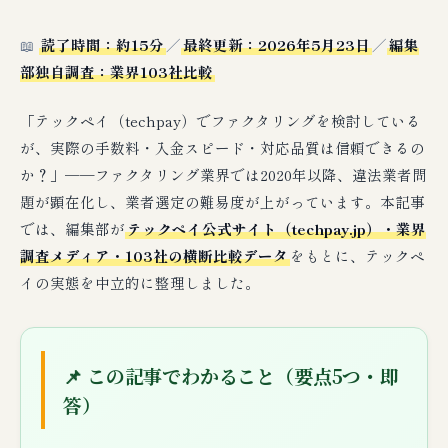
📖
読了時間：約15分
／
最終更新：2026年5月23日
／
編集
部独自調査：業界103社比較
「テックペイ（techpay）でファクタリングを検討している
が、実際の手数料・入金スピード・対応品質は信頼できるの
か？」──ファクタリング業界では2020年以降、違法業者問
題が顕在化し、業者選定の難易度が上がっています。本記事
では、編集部が
テックペイ公式サイト（techpay.jp）・業界
調査メディア・103社の横断比較データ
をもとに、テックペ
イの実態を中立的に整理しました。
📌 この記事でわかること（要点5つ・即
答）