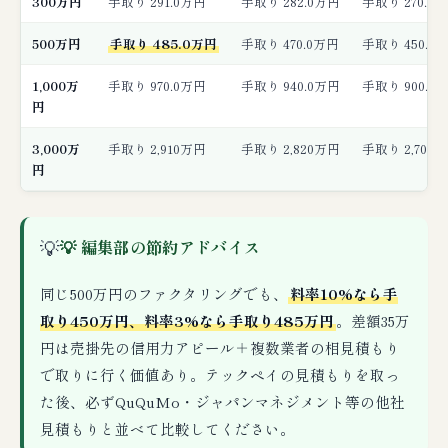
300万円
手取り 291.0万円
手取り 282.0万円
手取り 270.0
500万円
手取り 485.0万円
手取り 470.0万円
手取り 450.0
1,000万
手取り 970.0万円
手取り 940.0万円
手取り 900.0
円
3,000万
手取り 2,910万円
手取り 2,820万円
手取り 2,700
円
💡
💡 編集部の節約アドバイス
同じ500万円のファクタリングでも、
料率10%なら手
取り450万円、料率3%なら手取り485万円
。差額35万
円は売掛先の信用力アピール＋複数業者の相見積もり
で取りに行く価値あり。テックペイの見積もりを取っ
た後、必ずQuQuMo・ジャパンマネジメント等の他社
見積もりと並べて比較してください。