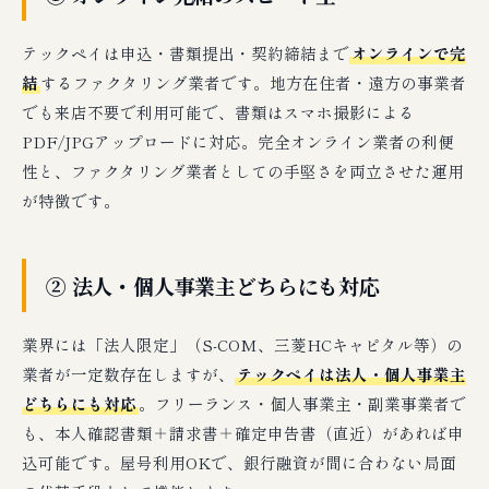
テックペイは申込・書類提出・契約締結まで
オンラインで完
結
するファクタリング業者です。地方在住者・遠方の事業者
でも来店不要で利用可能で、書類はスマホ撮影による
PDF/JPGアップロードに対応。完全オンライン業者の利便
性と、ファクタリング業者としての手堅さを両立させた運用
が特徴です。
② 法人・個人事業主どちらにも対応
業界には「法人限定」（S-COM、三菱HCキャピタル等）の
業者が一定数存在しますが、
テックペイは法人・個人事業主
どちらにも対応
。フリーランス・個人事業主・副業事業者で
も、本人確認書類＋請求書＋確定申告書（直近）があれば申
込可能です。屋号利用OKで、銀行融資が間に合わない局面