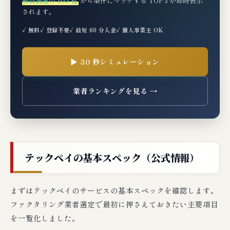
独自調査の 103 社
から条件にマッチする TOP 3 が即時表示
されます。
審査基準と通りやすくする3つのコツ
✓ 無料
✓ 登録不要
✓ 最短 60 分入金
✓ 個人事業主 OK
🧪 編集部の実機検証コメント
🆘 もしテックペイの審査に落ちたら？次の
▶ 30 秒シミュレーション
一手3選
業者ランキングを見る →
典型的な審査落ち理由
テックペイで審査落ちた場合の次の一手
テックペイと併用検討したい代替業者（3社
厳選）
テックペイの基本スペック（公式情報）
編集部の最終判断：テックペイはこんな事
業者に最適
まずはテックペイのサービスの基本スペックを確認します。
ファクタリング業者選定で最初に押さえておきたい主要項目
🔗 関連記事（編集部おすすめ）
を一覧化しました。