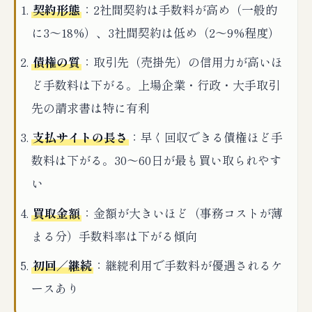
契約形態
：2社間契約は手数料が高め（一般的
に3〜18%）、3社間契約は低め（2〜9%程度）
債権の質
：取引先（売掛先）の信用力が高いほ
ど手数料は下がる。上場企業・行政・大手取引
先の請求書は特に有利
支払サイトの長さ
：早く回収できる債権ほど手
数料は下がる。30〜60日が最も買い取られやす
い
買取金額
：金額が大きいほど（事務コストが薄
まる分）手数料率は下がる傾向
初回／継続
：継続利用で手数料が優遇されるケ
ースあり