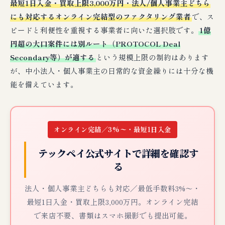
最短1日入金・買取上限3,000万円・法人/個人事業主どちら
にも対応するオンライン完結型のファクタリング業者
で、ス
ピードと利便性を重視する事業者に向いた選択肢です。
1億
円超の大口案件には別ルート（PROTOCOL Deal
Secondary等）が適する
という規模上限の制約はあります
が、中小法人・個人事業主の日常的な資金繰りには十分な機
能を備えています。
オンライン完結／3%〜・最短1日入金
テックペイ公式サイトで詳細を確認す
る
法人・個人事業主どちらも対応／最低手数料3%〜・
最短1日入金・買取上限3,000万円。オンライン完結
で来店不要、書類はスマホ撮影でも提出可能。