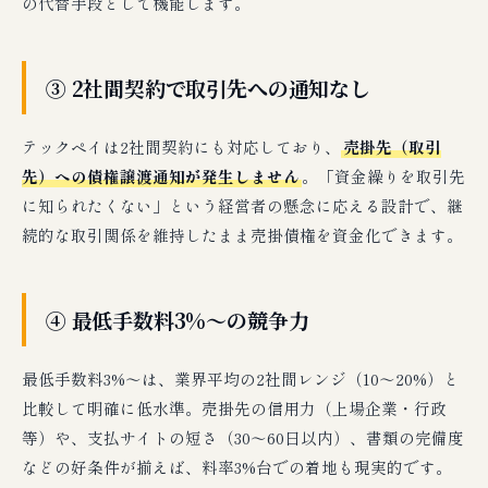
の代替手段として機能します。
③ 2社間契約で取引先への通知なし
テックペイは2社間契約にも対応しており、
売掛先（取引
先）への債権譲渡通知が発生しません
。「資金繰りを取引先
に知られたくない」という経営者の懸念に応える設計で、継
続的な取引関係を維持したまま売掛債権を資金化できます。
④ 最低手数料3%〜の競争力
最低手数料3%〜は、業界平均の2社間レンジ（10〜20%）と
比較して明確に低水準。売掛先の信用力（上場企業・行政
等）や、支払サイトの短さ（30〜60日以内）、書類の完備度
などの好条件が揃えば、料率3%台での着地も現実的です。