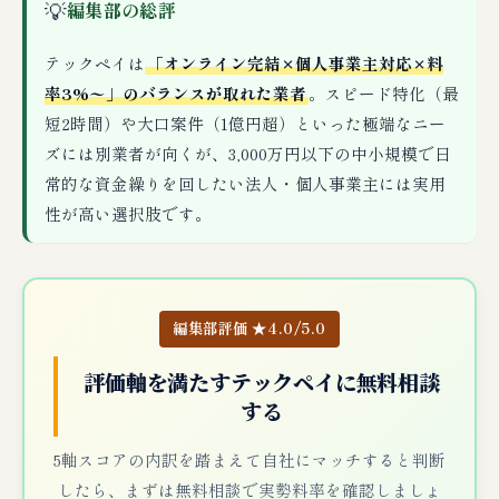
💡
編集部の総評
テックペイは
「オンライン完結×個人事業主対応×料
率3%〜」のバランスが取れた業者
。スピード特化（最
短2時間）や大口案件（1億円超）といった極端なニー
ズには別業者が向くが、3,000万円以下の中小規模で日
常的な資金繰りを回したい法人・個人事業主には実用
性が高い選択肢です。
編集部評価 ★4.0/5.0
評価軸を満たすテックペイに無料相談
する
5軸スコアの内訳を踏まえて自社にマッチすると判断
したら、まずは無料相談で実勢料率を確認しましょ