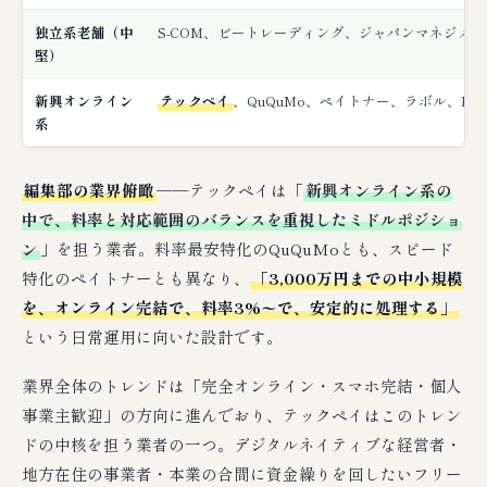
独立系老舗（中
S-COM、ビートレーディング、ジャパンマネジメン
堅）
新興オンライン
テックペイ
、QuQuMo、ペイトナー、ラボル、PayT
系
編集部の業界俯瞰
──テックペイは「
新興オンライン系の
中で、料率と対応範囲のバランスを重視したミドルポジショ
ン
」を担う業者。料率最安特化のQuQuMoとも、スピード
特化のペイトナーとも異なり、
「3,000万円までの中小規模
を、オンライン完結で、料率3%〜で、安定的に処理する」
という日常運用に向いた設計です。
業界全体のトレンドは「完全オンライン・スマホ完結・個人
事業主歓迎」の方向に進んでおり、テックペイはこのトレン
ドの中核を担う業者の一つ。デジタルネイティブな経営者・
地方在住の事業者・本業の合間に資金繰りを回したいフリー