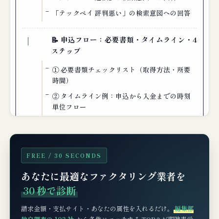
「テックペイ 評判悪い」の検索意図への回答
📝 申込フロー：必要書類・タイムライン・4
ステップ
① 必要書類チェックリスト（取得方法・所要
時間）
② タイムライン例：申込から入金までの時刻
単位フロー
③ 申込から入金までの4ステップ（公式フロ
ー）
FREE / 30 SECONDS
📊 仕訳・税務処理（経理担当者向け）
あなたに最適なファクタリング業者を
例：500万円の売掛金を料率5%で2社間ファク
30 秒で診断
タリング
消費税の取扱い
請求金額・支払サイト・あなたの属性を入れるだけ。
編集部