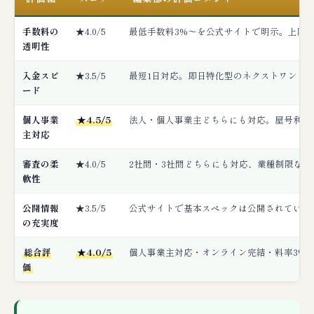
手数料の
★4.0/5
最低手数料3%〜を公式サイトで明示。上限値
透明性
入金スピ
★3.5/5
最短1日対応。即日特化型のネクストワン（2
ード
個人事業
★4.5/5
法人・個人事業主どちらにも対応。屋号利用
主対応
審査の柔
★4.0/5
2社間・3社間どちらにも対応、業種制限な
軟性
公開情報
★3.5/5
公式サイトで基本スペックは公開されている
の充実度
総合評
★4.0/5
個人事業主対応・オンライン完結・料率3%
価