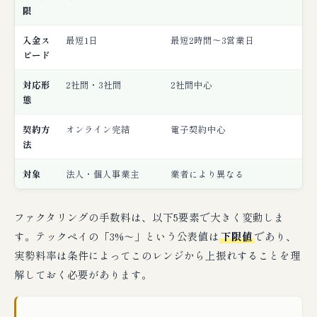
限
入金ス
最短1日
最短2時間〜3営業日
ピード
対応形
2社間・3社間
2社間中心
態
契約方
オンライン完結
電子契約中心
法
対象
法人・個人事業主
業者により異なる
ファクタリングの手数料は、以下5要素で大きく変動しま
す。テックペイの「3%〜」という公表値は
下限値
であり、
実勢料率は条件によってこのレンジから上振れすることを理
解しておく必要があります。