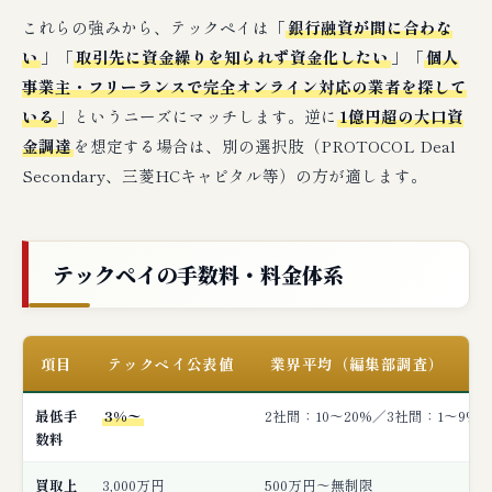
これらの強みから、テックペイは「
銀行融資が間に合わな
い
」「
取引先に資金繰りを知られず資金化したい
」「
個人
事業主・フリーランスで完全オンライン対応の業者を探して
いる
」というニーズにマッチします。逆に
1億円超の大口資
金調達
を想定する場合は、別の選択肢（PROTOCOL Deal
Secondary、三菱HCキャピタル等）の方が適します。
テックペイの手数料・料金体系
項目
テックペイ公表値
業界平均（編集部調査）
最低手
3%〜
2社間：10〜20%／3社間：1〜9%
数料
買取上
3,000万円
500万円〜無制限