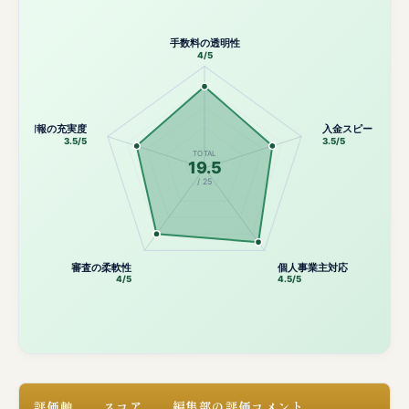
手数料の透明性
4/5
公開情報の充実度
入金スピード
3.5/5
3.5/5
TOTAL
19.5
/ 25
審査の柔軟性
個人事業主対応
4/5
4.5/5
評価軸
スコア
編集部の評価コメント