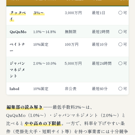
テックペ
3%〜
3,000万円
最短1日
◯ 可
イ
QuQuMo
1.0%〜14.8%
無制限
最短2時間
◯ 可
ペイトナ
10%固定
100万円
最短10分
◯ 可
ー
ジャパン
2.0%〜10.0%
5,000万円
最短24時間
◯ 可
マネジメ
ント
labol
10%固定
非公表
最短60分
◯ 可
編集部の読み解き
──最低手数料3%〜は、
QuQuMo（1.0%〜）・ジャパンマネジメント（2.0%〜）と
比べると
やや高めの下限値
。一方で、料率を下げやすい条
件（売掛先大手・短期サイト等）を持つ事業者には十分競争