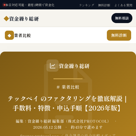
本日対応可能・最短2時間で資金化
ランキング
無料診断
よくある質問
◆
資金繰り総研
無料相談
業者比較
無料診断
◆
資金繰り総研
# 業者比較
テックペイ のファクタリングを徹底解説｜
手数料・特徴・申込手順【2026年版】
編集：資金繰り総研 編集部（株式会社PROTOCOL） ·
2026.05.12 公開 · 約45分で読めます
finance.protocol.ooo ／ 資金調達の総合比較メディア