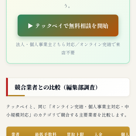
う。
▶ テックペイで無料相談を開始
法人・個人事業主どちら対応／オンライン完結で来
店不要
競合業者との比較（編集部調査）
テックペイと、同じ「オンライン完結・個人事業主対応・中
小規模対応」のカテゴリで競合する主要業者を比較します。
業者
最低手数料
買取上限
入金
個人事