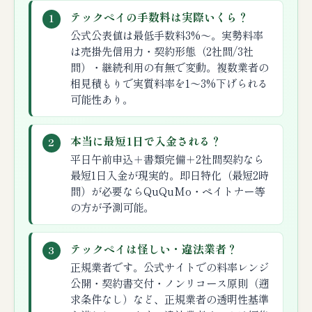
テックペイの手数料は実際いくら？
1
公式公表値は最低手数料3%〜。実勢料率
は売掛先信用力・契約形態（2社間/3社
間）・継続利用の有無で変動。複数業者の
相見積もりで実質料率を1〜3%下げられる
可能性あり。
本当に最短1日で入金される？
2
平日午前申込＋書類完備＋2社間契約なら
最短1日入金が現実的。即日特化（最短2時
間）が必要ならQuQuMo・ペイトナー等
の方が予測可能。
テックペイは怪しい・違法業者？
3
正規業者です。公式サイトでの料率レンジ
公開・契約書交付・ノンリコース原則（遡
求条件なし）など、正規業者の透明性基準