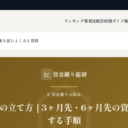
ランキング
業者比較
目的別ガイド
地
事を読む
よくある質問
資金繰り総研
# 資金繰りの悩み
の立て方｜3ヶ月先・6ヶ月先の
する手順