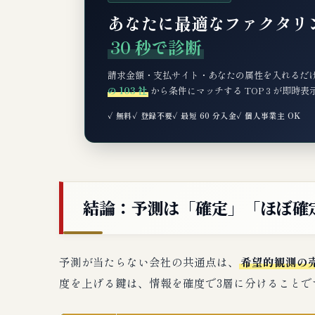
あなたに最適なファクタリ
30 秒で診断
請求金額・支払サイト・あなたの属性を入れるだ
の 103 社
から条件にマッチする TOP 3 が即時
✓ 無料
✓ 登録不要
✓ 最短 60 分入金
✓ 個人事業主 OK
結論：予測は「確定」「ほぼ確
予測が当たらない会社の共通点は、
希望的観測の
度を上げる鍵は、情報を確度で3層に分けることで