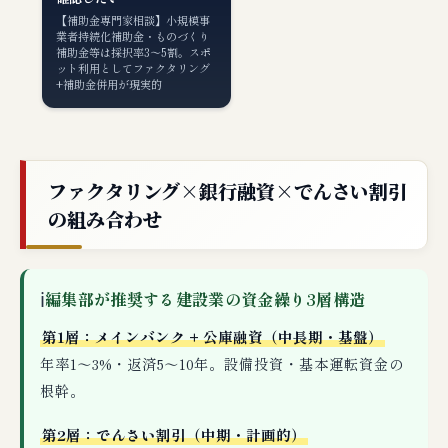
【補助金専門家相談】小規模事
業者持続化補助金・ものづくり
補助金等は採択率3〜5割。スポ
ット利用としてファクタリング
+補助金併用が現実的
ファクタリング×銀行融資×でんさい割引
の組み合わせ
ℹ
編集部が推奨する建設業の資金繰り3層構造
第1層：メインバンク + 公庫融資（中長期・基盤）
年率1〜3%・返済5〜10年。設備投資・基本運転資金の
根幹。
第2層：でんさい割引（中期・計画的）