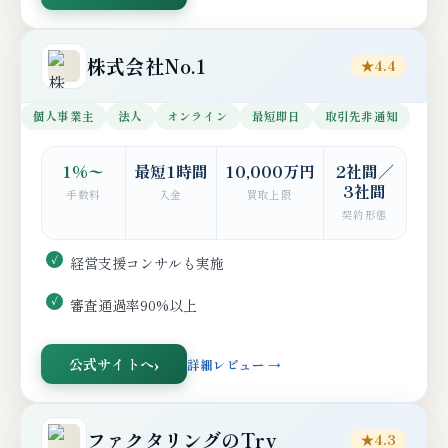
株式会社No.1
★4.4
個人事業主
法人
オンライン
最短即日
取引先非通知
1%〜
最短1時間
10,000万円
2社間／
3社間
手数料
入金
買取上限
契約形態
経営支援コンサルも実施
審査通過率90%以上
公式サイトへ
詳細レビュー →
ファクタリングのTry
★4.3