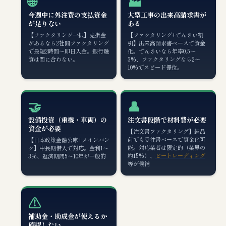
🌐
🏭
今週中に外注費の支払資金
大型工事の出来高請求書が
が足りない
ある
【ファクタリング一択】売掛金
【ファクタリング+でんさい割
があるなら2社間ファクタリング
引】出来高請求書ベースで資金
で最短2時間〜即日入金。銀行融
化。でんさいなら年率0.5〜
資は間に合わない。
3%、ファクタリングなら2〜
10%でスピード優位。
🤝
👤
設備投資（重機・車両）の
注文書段階で材料費が必要
資金が必要
【注文書ファクタリング】納品
前でも受注書ベースで資金化可
【日本政策金融公庫+メインバン
能。対応業者は限定的（業界の
ク】中長期借入で対応。金利1〜
約15%）、
ビートレーディング
3%、返済期間5〜10年が一般的
等が候補
⚠️
補助金・助成金が使えるか
確認したい