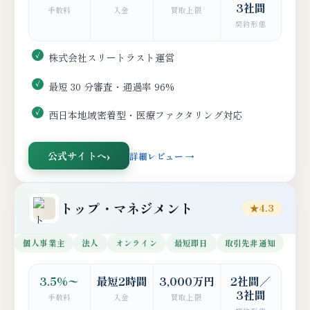
3社間
手数料
入金
買取上限
契約形態
株式会社スリートラスト運営
最短 30 分審査・通過率 96%
西日本地域密着型・医療ファクタリング対応
公式サイトへ
詳細レビュー →
トップ・マネジメント
★4.3
個人事業主
法人
オンライン
最短即日
取引先非通知
3.5%〜
最短2時間
3,000万円
2社間／
3社間
手数料
入金
買取上限