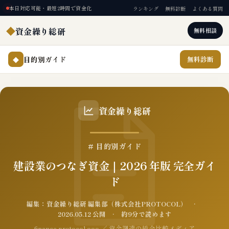
本日対応可能・最短2時間で資金化
ランキング
無料診断
よくある質問
◆
資金繰り総研
無料相談
目的別ガイド
無料診断
◆
資金繰り総研
# 目的別ガイド
建設業のつなぎ資金｜2026 年版 完全ガイ
ド
編集：資金繰り総研 編集部（株式会社PROTOCOL） ·
2026.05.12 公開 · 約9分で読めます
finance.protocol.ooo ／ 資金調達の総合比較メディア