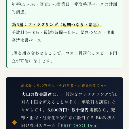
年率0.5〜3%・審査3〜5営業日。受取手形ベースの計画
的調達。
第3層：ファクタリング（短期つなぎ・緊急）
手数料2〜10%・最短2時間〜即日。緊急つなぎ・出来
高請求書ベース。
3層を組み合わせることで、コスト最適化とスピード両
立が可能になります。
請求額 5,000万円以上の経営者・財務責任者の方へ
大口の資金調達
は、一般的なファクタリングでは
対応上限を超えることが多く、手数料も割高にな
りがちです。
5,000万円〜数十億円
規模なら、売
却・担保・証券化を案件別に設計する BtoB 法人
◆
向け専用スキーム「
PROTOCOL Deal