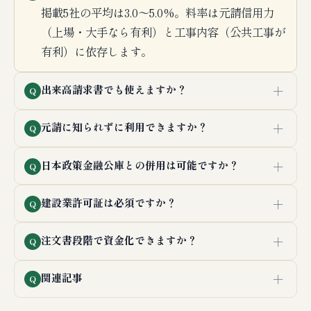
掲載5社の平均は3.0〜5.0%。料率は元請信用力
（上場・大手なら有利）と工事内容（公共工事が
有利）に依存します。
＋
出来高請求書でも使えますか？
Q
＋
元請に知られずに利用できますか？
Q
＋
日本政策金融公庫との併用は可能ですか？
Q
＋
建設業許可証は必須ですか？
Q
＋
注文書段階で資金化できますか？
Q
＋
関連記事
Q