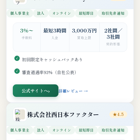
個人事業主
法人
オンライン
最短即日
取引先非通知
3%〜
最短3時間
3,000万円
2社間／
3社間
手数料
入金
買取上限
契約形態
初回限定キャッシュバックあり
審査通過率93%（自社公表）
公式サイトへ
詳細レビュー →
株式会社西日本ファクター
★4.5
個人事業主
法人
オンライン
最短即日
取引先非通知