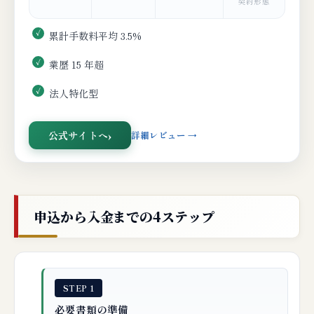
契約形態
累計手数料平均 3.5%
業歴 15 年超
法人特化型
公式サイトへ
詳細レビュー →
申込から入金までの4ステップ
STEP 1
必要書類の準備