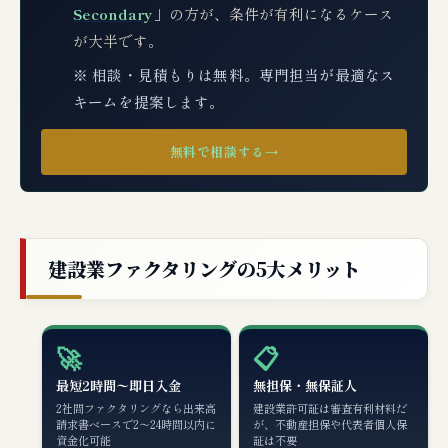
Secondary
」の方が、条件が有利になるケース
が大半です。
※ 相談・見積もりは無料。専門担当が最適なス
キームを提案します。
無料で相談する
→
建設業ファクタリングの5大メリット
🚀
📋
最短2時間〜即日入金
無担保・無保証人
2社間ファクタリングなら出来高
建設業許可証は審査有利材料だ
請求書ベースで2〜24時間以内に
が、不動産担保や代表者個人保
資金化可能
証は不要