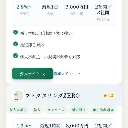
2.8%〜
最短1日
3,000万円
2社間／
3社間
手数料
入金
買取上限
契約形態
西日本拠点で地域企業に強い
最短即日対応
個人事業主・小規模事業者も対応
公式サイトへ
詳細レビュー →
ファクタリングZERO
★4.2
個人事業主
法人
オンライン
最短即日
取引先非通知
1.5%〜
最短1時間
3,000万円
2社間／