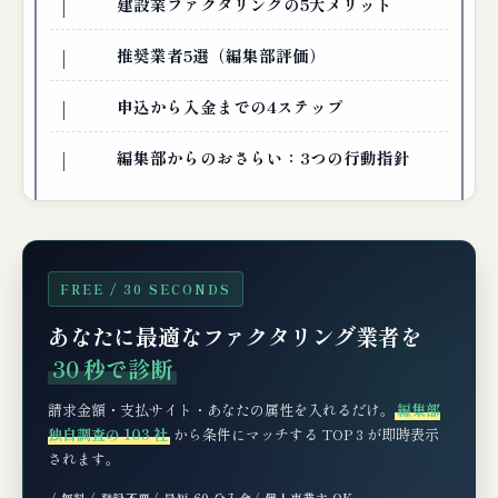
建設業ファクタリングの5大メリット
推奨業者5選（編集部評価）
申込から入金までの4ステップ
編集部からのおさらい：3つの行動指針
FREE / 30 SECONDS
あなたに最適なファクタリング業者を
30 秒で診断
請求金額・支払サイト・あなたの属性を入れるだけ。
編集部
独自調査の 103 社
から条件にマッチする TOP 3 が即時表示
されます。
✓ 無料
✓ 登録不要
✓ 最短 60 分入金
✓ 個人事業主 OK