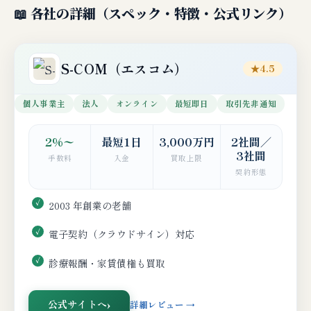
📖 各社の詳細（スペック・特徴・公式リンク）
S-COM（エスコム）
★4.5
個人事業主
法人
オンライン
最短即日
取引先非通知
2%〜
最短1日
3,000万円
2社間／
3社間
手数料
入金
買取上限
契約形態
2003 年創業の老舗
電子契約（クラウドサイン）対応
診療報酬・家賃債権も買取
公式サイトへ
詳細レビュー →