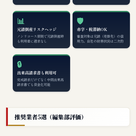
📊
🛡️
元請倒産リスクヘッジ
赤字・税滞納OK
ノンリコース原則で元請倒産時
審査対象は元請（売掛先）の信
も利用者に遡求なし
用力。自社の財務状況は二次的
🔒
出来高請求書も利用可
完成請求だけでなく中間出来高
請求書でも資金化可能
推奨業者5選（編集部評価）