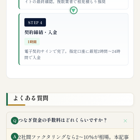
イトの最終確認。複数業者で相見積もり推奨
▶
STEP 4
契約締結・入金
1時間
電子契約サインで完了。指定口座に最短2時間〜24時
間で入金
よくある質問
＋
つなぎ資金の手数料はどれくらいですか？
Q
2社間ファクタリングなら2〜10%が相場。本記事
A