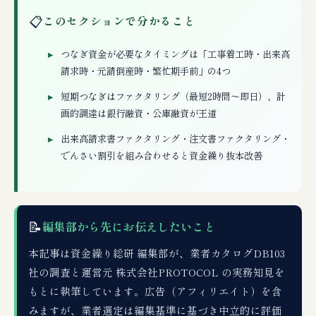
📋
このセクションで分かること
つなぎ資金が必要なタイミングは「工事着工時・出来高
請求時・元請倒産時・繁忙期手前」の4つ
短期つなぎはファクタリング（最短2時間〜即日）、計
画的調達は銀行融資・公庫融資が王道
出来高請求書ファクタリング・注文書ファクタリング・
でんさい割引を組み合わせると資金繰り抜本改善
📝
編集部から先にお伝えしたいこと
本記事は資金繰り総研 編集部が、業者カタログDB103
社の調査と運営元 株式会社PROTOCOL の実務知見を
もとに執筆しています。広告（アフィリエイト）を含
みますが、業者選定は編集基準に基づき中立的に評価