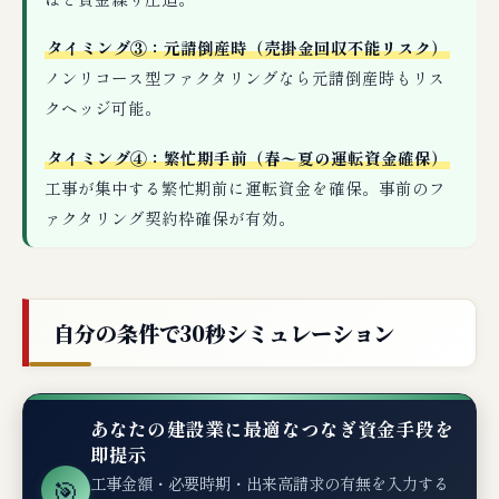
タイミング③：元請倒産時（売掛金回収不能リスク）
ノンリコース型ファクタリングなら元請倒産時もリス
クヘッジ可能。
タイミング④：繁忙期手前（春〜夏の運転資金確保）
工事が集中する繁忙期前に運転資金を確保。事前のフ
ァクタリング契約枠確保が有効。
自分の条件で30秒シミュレーション
あなたの建設業に最適なつなぎ資金手段を
即提示
🎯
工事金額・必要時期・出来高請求の有無を入力する