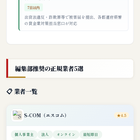
7日以内
出資法違反・詐欺罪等で被害届を提出、各都道府県警
の貸金業対策担当窓口が対応
編集部推奨の正規業者5選
📋 業者一覧
S-COM
（エスコム）
★4.5
個人事業主
法人
オンライン
最短即日