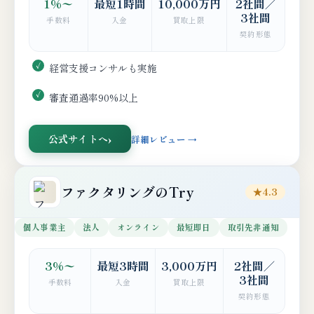
1%〜
最短1時間
10,000万円
2社間／
3社間
手数料
入金
買取上限
契約形態
経営支援コンサルも実施
審査通過率90%以上
公式サイトへ
詳細レビュー →
ファクタリングのTry
★4.3
個人事業主
法人
オンライン
最短即日
取引先非通知
3%〜
最短3時間
3,000万円
2社間／
3社間
手数料
入金
買取上限
契約形態