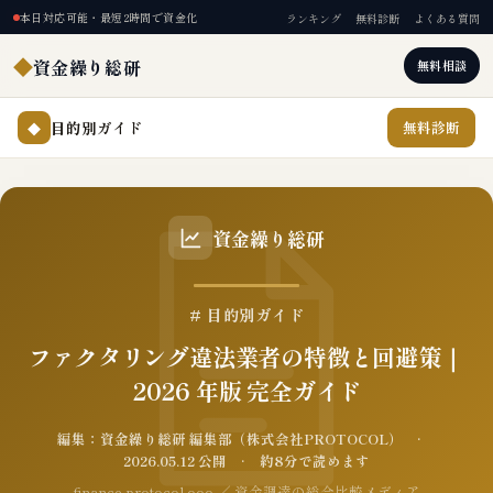
本日対応可能・最短2時間で資金化
ランキング
無料診断
よくある質問
◆
資金繰り総研
無料相談
目的別ガイド
無料診断
◆
資金繰り総研
# 目的別ガイド
ファクタリング違法業者の特徴と回避策｜
2026 年版 完全ガイド
編集：資金繰り総研 編集部（株式会社PROTOCOL） ·
2026.05.12 公開 · 約8分で読めます
finance.protocol.ooo ／ 資金調達の総合比較メディア