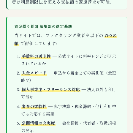
者は利息制限法を超える支払額の返還請求が可能。
資金繰り総研 編集部の選定基準
当サイトでは、ファクタリング業者を以下の
5つの
軸
で評価しています:
手数料の透明性
— 公式サイトに料率レンジが明示
されているか
入金スピード
— 申込から着金までの実測値（最短
時間）
個人事業主・フリーランス対応
— 法人以外も利用
可能か
審査の柔軟性
— 赤字決算・税金滞納・他社利用中
でも対応する実績
公開情報の充実度
— 会社情報・代表者・取扱規模
の開示