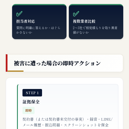
✅
✅
担当者対応
複数業者比較
質問に明確に答えるか・はぐら
2〜3社で相見積もりを取り異常
かさないか
値がないか
被害に遭った場合の即時アクション
STEP 1
証拠保全
即時
契約書（または契約書未交付の事実）・録音・LINE/
メール履歴・振込明細・スクリーンショットを保全