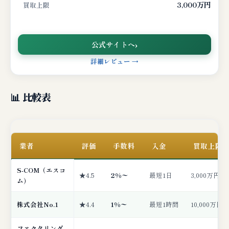
3,000万円
買取上限
公式サイトへ
詳細レビュー →
📊 比較表
業者
評価
手数料
入金
買取上限
S-COM（エスコ
★4.5
2%〜
最短1日
3,000万円
ム）
株式会社No.1
★4.4
1%〜
最短1時間
10,000万円
ファクタリング