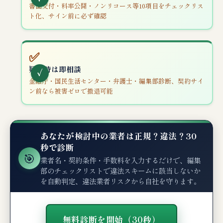
書面交付・料率公開・ノンリコース等10項目をチェックリス
ト化、サイン前に必ず確認
✅
疑念時は即相談
金融庁・国民生活センター・弁護士・編集部診断、契約サイ
ン前なら被害ゼロで撤退可能
あなたが検討中の業者は正規？違法？30
秒で診断
🎯
業者名・契約条件・手数料を入力するだけで、編集
部のチェックリストで違法スキームに該当しないか
を自動判定、違法業者リスクから自社を守ります。
無料診断を開始（30秒）