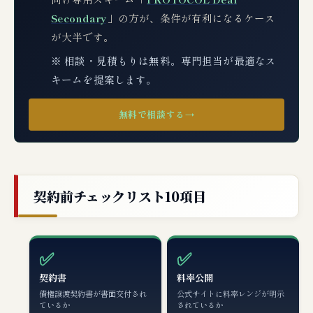
Secondary
」の方が、条件が有利になるケース
が大半です。
※ 相談・見積もりは無料。専門担当が最適なス
キームを提案します。
無料で相談する
→
契約前チェックリスト10項目
✅
✅
契約書
料率公開
債権譲渡契約書が書面交付され
公式サイトに料率レンジが明示
ているか
されているか