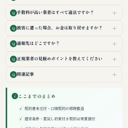
＋
手数料が高い業者はすべて違法ですか？
Q
＋
被害に遭った場合、お金は取り戻せますか？
Q
＋
通報先はどこですか？
Q
＋
正規業者の見極めポイントを教えてください
Q
＋
関連記事
Q
ここまでのまとめ
✓
契約書未交付・口頭契約の即時撤退
遡求条件・買戻し約束付き契約は実質貸付