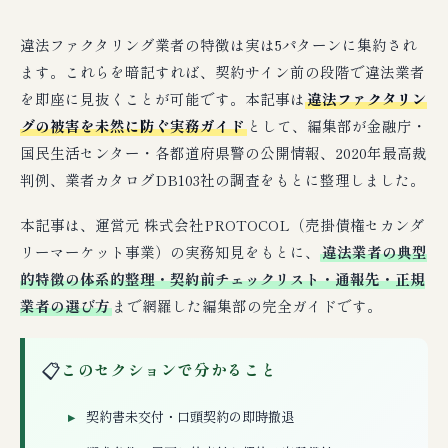
違法ファクタリング業者の特徴は実は5パターンに集約され
ます。これらを暗記すれば、契約サイン前の段階で違法業者
を即座に見抜くことが可能です。本記事は
違法ファクタリン
グの被害を未然に防ぐ実務ガイド
として、編集部が金融庁・
国民生活センター・各都道府県警の公開情報、2020年最高裁
判例、業者カタログDB103社の調査をもとに整理しました。
本記事は、運営元 株式会社PROTOCOL（売掛債権セカンダ
リーマーケット事業）の実務知見をもとに、
違法業者の典型
的特徴の体系的整理・契約前チェックリスト・通報先・正規
業者の選び方
まで網羅した編集部の完全ガイドです。
📋
このセクションで分かること
契約書未交付・口頭契約の即時撤退