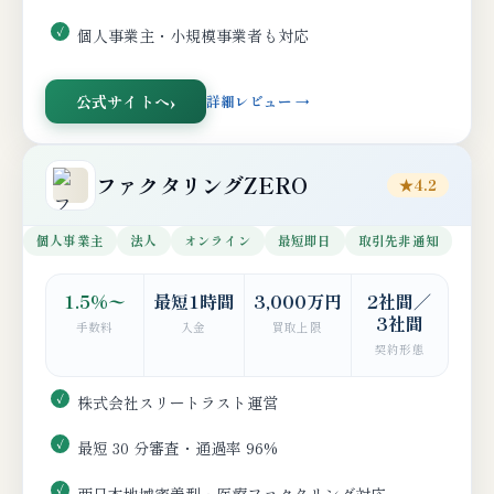
個人事業主・小規模事業者も対応
公式サイトへ
詳細レビュー →
ファクタリングZERO
★4.2
個人事業主
法人
オンライン
最短即日
取引先非通知
1.5%〜
最短1時間
3,000万円
2社間／
3社間
手数料
入金
買取上限
契約形態
株式会社スリートラスト運営
最短 30 分審査・通過率 96%
西日本地域密着型・医療ファクタリング対応