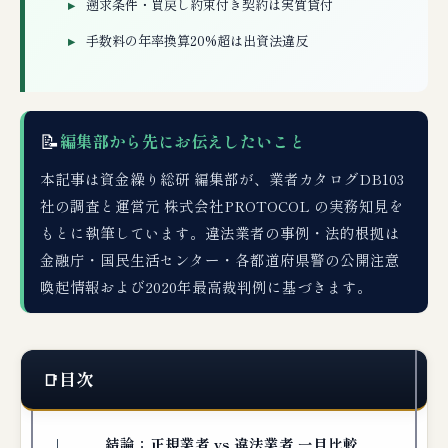
遡求条件・買戻し約束付き契約は実質貸付
手数料の年率換算20%超は出資法違反
📝
編集部から先にお伝えしたいこと
本記事は資金繰り総研 編集部が、業者カタログDB103
社の調査と運営元 株式会社PROTOCOL の実務知見を
もとに執筆しています。違法業者の事例・法的根拠は
金融庁・国民生活センター・各都道府県警の公開注意
喚起情報および2020年最高裁判例に基づきます。
目次
結論：正規業者 vs 違法業者 一目比較