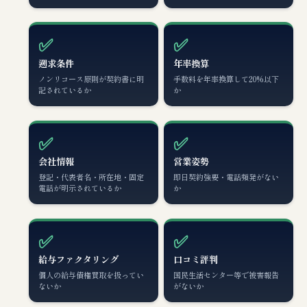
✅
✅
遡求条件
年率換算
ノンリコース原則が契約書に明
手数料を年率換算して20%以下
記されているか
か
✅
✅
会社情報
営業姿勢
登記・代表者名・所在地・固定
即日契約強要・電話頻発がない
電話が明示されているか
か
✅
✅
給与ファクタリング
口コミ評判
個人の給与債権買取を扱ってい
国民生活センター等で被害報告
ないか
がないか