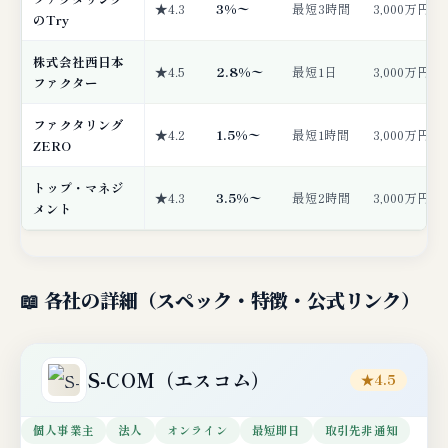
★4.3
3%〜
最短3時間
3,000万円
のTry
株式会社西日本
★4.5
2.8%〜
最短1日
3,000万円
ファクター
ファクタリング
★4.2
1.5%〜
最短1時間
3,000万円
ZERO
トップ・マネジ
★4.3
3.5%〜
最短2時間
3,000万円
メント
📖 各社の詳細（スペック・特徴・公式リンク）
S-COM（エスコム）
★4.5
個人事業主
法人
オンライン
最短即日
取引先非通知