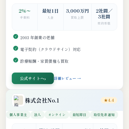
2%〜
最短1日
3,000万円
2社間／
3社間
手数料
入金
買取上限
契約形態
2003 年創業の老舗
電子契約（クラウドサイン）対応
診療報酬・家賃債権も買取
公式サイトへ
詳細レビュー →
株式会社No.1
★4.4
個人事業主
法人
オンライン
最短即日
取引先非通知