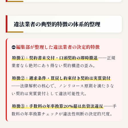
違法業者の典型的特徴の体系的整理
⛔
編集部が整理した違法業者の決定的特徴
特徴①：契約書未交付・口頭契約の即時撤退
──正規
業者なら絶対にあり得ない契約構造の歪み。
特徴②：遡求条件・買戻し約束付き契約は実質貸付
──法律解釈の核心で、ノンリコース原則を満たさな
い契約は実質貸付として違法可能性大。
特徴③：手数料の年率換算20%超は出資法違反
──手
数料の年率換算チェックが違法性判断の決定的尺度。