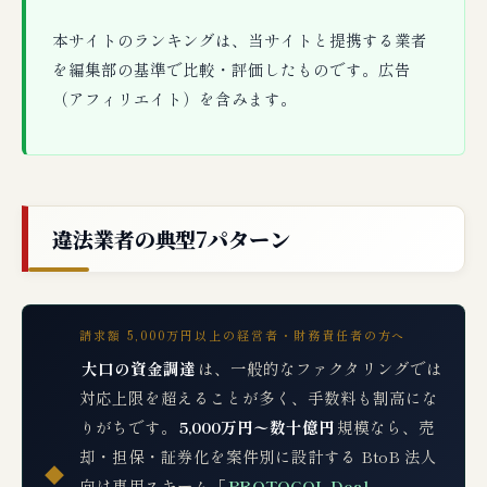
本サイトのランキングは、当サイトと提携する業者
を編集部の基準で比較・評価したものです。広告
（アフィリエイト）を含みます。
違法業者の典型7パターン
請求額 5,000万円以上の経営者・財務責任者の方へ
大口の資金調達
は、一般的なファクタリングでは
対応上限を超えることが多く、手数料も割高にな
りがちです。
5,000万円〜数十億円
規模なら、売
却・担保・証券化を案件別に設計する BtoB 法人
◆
向け専用スキーム「
PROTOCOL Deal