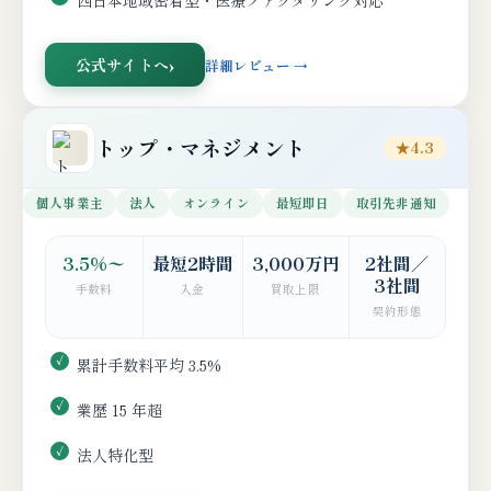
公式サイトへ
詳細レビュー →
トップ・マネジメント
★4.3
個人事業主
法人
オンライン
最短即日
取引先非通知
3.5%〜
最短2時間
3,000万円
2社間／
3社間
手数料
入金
買取上限
契約形態
累計手数料平均 3.5%
業歴 15 年超
法人特化型