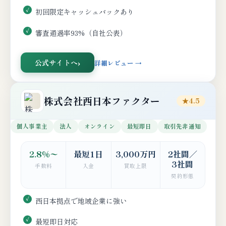
初回限定キャッシュバックあり
審査通過率93%（自社公表）
公式サイトへ
詳細レビュー →
株式会社西日本ファクター
★4.5
個人事業主
法人
オンライン
最短即日
取引先非通知
2.8%〜
最短1日
3,000万円
2社間／
3社間
手数料
入金
買取上限
契約形態
西日本拠点で地域企業に強い
最短即日対応