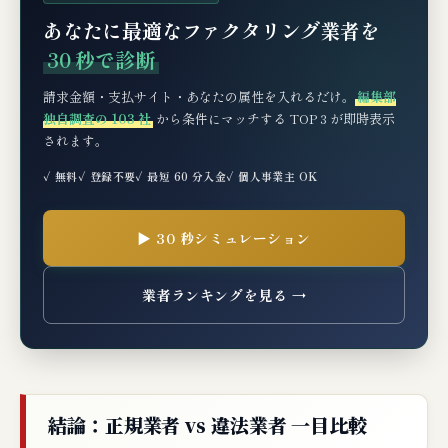
あなたに最適なファクタリング業者を
30 秒で診断
請求金額・支払サイト・あなたの属性を入れるだけ。
編集部
独自調査の 103 社
から条件にマッチする TOP 3 が即時表示
されます。
✓ 無料
✓ 登録不要
✓ 最短 60 分入金
✓ 個人事業主 OK
▶ 30 秒シミュレーション
業者ランキングを見る →
結論：正規業者 vs 違法業者 一目比較