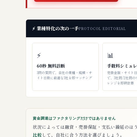
⚡ 業種特化の次の一手
PROTOCOL EDITORIAL
⚡
📊
60秒 無料診断
手数料シミュレ
3問の質問で、自社の業種・規模・サ
売掛金額・サイト
イト日数に最適な3社を即マッチング
で、3社間/2社間
レンジを即時計算
資金調達はファクタリングだけではありません
状況によっては融資・売掛保証・支払い繰延のほ
比較
して、自社に合う方法を選びましょう。