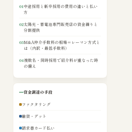
中途採用と新卒採用の費用の違いと払い
01
方
太陽光・蓄電池専門販売店の資金繰りと
02
分割提供
M&A仲介手数料の相場＝レーマン方式と
03
は（内訳・最低手数料）
複数名・同時採用で紹介料が重なった時
04
の備え
資金調達の手段
ファクタリング
融資・デット
請求書カード払い