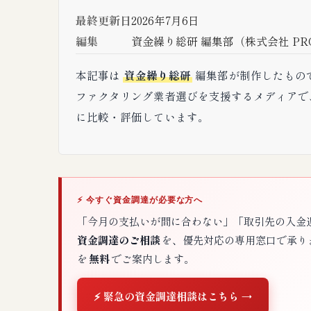
最終更新日
2026年7月6日
編集
資金繰り総研 編集部（株式会社 PRO
本記事は
資金繰り総研
編集部が制作したもの
ファクタリング業者選びを支援するメディアで、
に比較・評価しています。
⚡ 今すぐ資金調達が必要な方へ
「今月の支払いが間に合わない」「取引先の入金
資金調達のご相談
を、優先対応の専用窓口で承り
を
無料
でご案内します。
⚡ 緊急の資金調達相談はこちら →