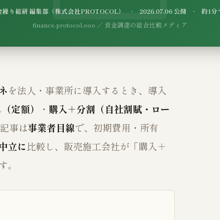
繰り総研 編集部（株式会社PROTOCOL） · 2026.07.06 公開 · 約1
finance.protocol.ooo ／ 資金調達の総合比較メディア
ネ
を法人・事業所に導入するとき、導入
ス（定額）
・
購入＋分割（自社割賦・ロー
本記事は
事業者目線
で、初期費用・所有
中立に
比較し、販売施工会社が「購入＋
す。