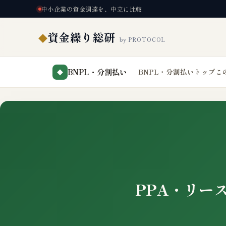
中小企業の資金調達を、中立に比較
資金繰り総研
◆
by PROTOCOL
BNPL・分割払い
BNPL・分割払いトップ
こ
◆
PPA・リー