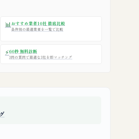
📊
おすすめ業者10社 徹底比較
条件別の最適業者を一覧で比較
⚡
60秒 無料診断
3問の質問で最適な3社を即マッチング
グ