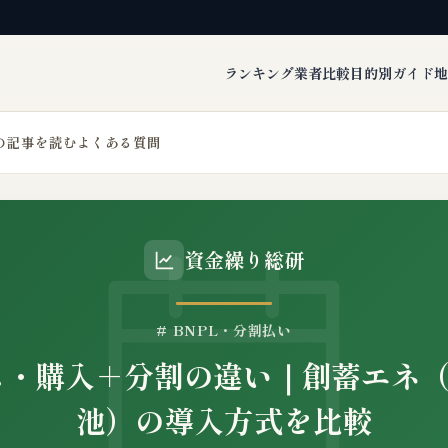
ランキング
業者比較
目的別ガイド
地
の記事を読む
よくある質問
資金繰り総研
# BNPL・分割払い
ス・購入＋分割の違い｜創蓄エネ
池）の導入方式を比較