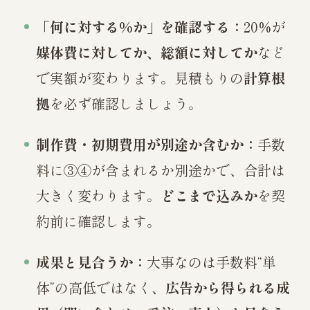
「何に対する％か」を確認する：
20%が
媒体費に対してか、総額に対してか
など
で実額が変わります。見積もりの
計算根
拠
を必ず確認しましょう。
制作費・初期費用が別途か含むか：
手数
料に③④が含まれるか別途かで、合計は
大きく変わります。
どこまで込みか
を契
約前に確認します。
成果と見合うか：
大事なのは手数料“単
体”の高低ではなく、
広告から得られる成