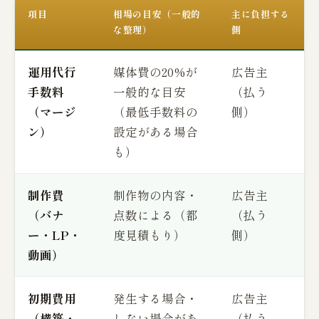
項目
相場の目安（一般的
主に負担する
な整理）
側
運用代行
媒体費の20%が
広告主
手数料
一般的な目安
（払う
（マージ
（最低手数料の
側）
ン）
設定がある場合
も）
制作費
制作物の内容・
広告主
（バナ
点数による（都
（払う
ー・LP・
度見積もり）
側）
動画）
初期費用
発生する場合・
広告主
（構築・
しない場合があ
（払う