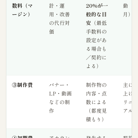
数料（マ
計・運
20%が一
動（
ージン）
用・改善
般的な目
月）
の代行対
安
（最低
価
手数料の
設定があ
る場合も
／契約に
よる）
③制作費
バナー・
制作物の
主に
LP・動画
内容・点
上げ
などの制
数による
リニ
作
（都度見
アル
積もり）
④初期費
アカウン
発生する
契約