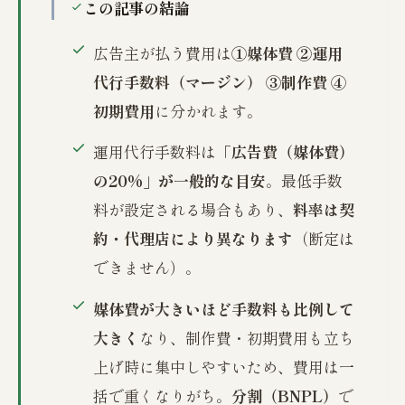
この記事の結論
広告主が払う費用は
①媒体費 ②運用
代行手数料（マージン） ③制作費 ④
初期費用
に分かれます。
運用代行手数料は
「広告費（媒体費）
の20%」が一般的な目安
。最低手数
料が設定される場合もあり、
料率は契
約・代理店により異なります
（断定は
できません）。
媒体費が大きいほど手数料も比例して
大きく
なり、制作費・初期費用も立ち
上げ時に集中しやすいため、費用は一
括で重くなりがち。
分割（BNPL）
で