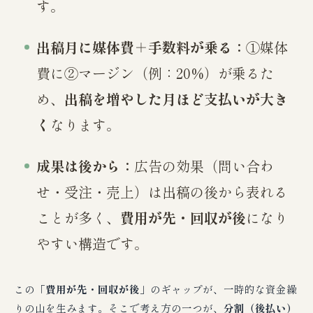
す。
出稿月に媒体費＋手数料が乗る：
①媒体
費に②マージン（例：20%）が乗るた
め、
出稿を増やした月ほど支払いが大き
く
なります。
成果は後から：
広告の効果（問い合わ
せ・受注・売上）は出稿の後から表れる
ことが多く、
費用が先・回収が後
になり
やすい構造です。
この
「費用が先・回収が後」
のギャップが、一時的な資金繰
りの山を生みます。そこで考え方の一つが、
分割（後払い）