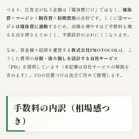
つまり、広告主が払う金額は「媒体費だけ」ではなく、
媒体
費＋マージン＋制作費＋初期費用
の合計です。とくに
②マー
ジンは媒体費に連動
するため、出稿を増やすほど手数料も増
える点を押さえておくと、予算設計がぶれにくくなります。
なお、資金繰り総研を運営する
株式会社PROTOCOL
は、こ
うした費用の
分割・後ろ倒しを設計する自社サービス
「PD」
を提供しています（本記事は自社サービスの解説を
含みます）。PDの位置づけは
後半
で改めて整理します。
手数料の内訳（相場感つ
き）