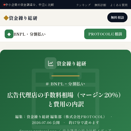
中小企業の資金調達を、中立に比較
ランキング
無料診断
よくある質問
◆
資金繰り総研
無料相談
BNPL・分割払い
PROTOCOLに相談
◆
資金繰り総研
# BNPL・分割払い
広告代理店の手数料相場（マージン20%）
と費用の内訳
編集：資金繰り総研 編集部（株式会社PROTOCOL） ·
2026.07.06 公開 · 約17分で読めます
finance.protocol.ooo ／ 資金調達の総合比較メディア