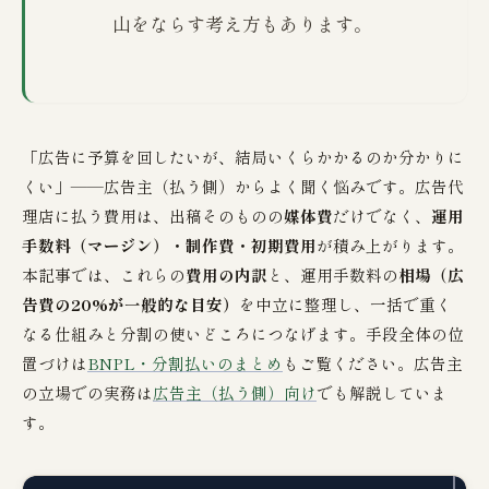
山をならす考え方もあります。
「広告に予算を回したいが、結局いくらかかるのか分かりに
くい」——広告主（払う側）からよく聞く悩みです。広告代
理店に払う費用は、出稿そのものの
媒体費
だけでなく、
運用
手数料（マージン）・制作費・初期費用
が積み上がります。
本記事では、これらの
費用の内訳
と、運用手数料の
相場（広
告費の20%が一般的な目安）
を中立に整理し、一括で重く
なる仕組みと分割の使いどころにつなげます。手段全体の位
置づけは
BNPL・分割払いのまとめ
もご覧ください。広告主
の立場での実務は
広告主（払う側）向け
でも解説していま
す。