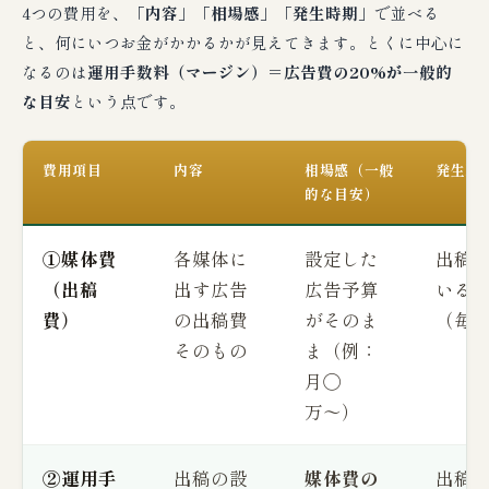
4つの費用を、
「内容」「相場感」「発生時期」
で並べる
と、何にいつお金がかかるかが見えてきます。とくに中心に
なるのは
運用手数料（マージン）＝広告費の20%が一般的
な目安
という点です。
費用項目
内容
相場感（一般
発生時
的な目安）
①媒体費
各媒体に
設定した
出稿
（出稿
出す広告
広告予算
いる
費）
の出稿費
がそのま
（毎
そのもの
ま（例：
月◯
万〜）
②運用手
出稿の設
媒体費の
出稿