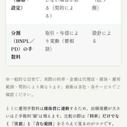
設定）
る（契約によ
側）
る）
分割
取引・与信によ
設計によ
（BNPL／
り変動（要相
る
PD）の手
談）
数料
※一般的な目安で、実際の料率・金額は代理店・媒体・運用
範囲・契約により異なります。最新は各社・各サービスでご
確認ください。
とくに運用手数料は
媒体費に連動
するため、出稿規模が大き
いほど手数料“額”は増えます。比較の際は
「料率」だけでな
く「実額」と「含む範囲」
をそろえて見るのがコツです。