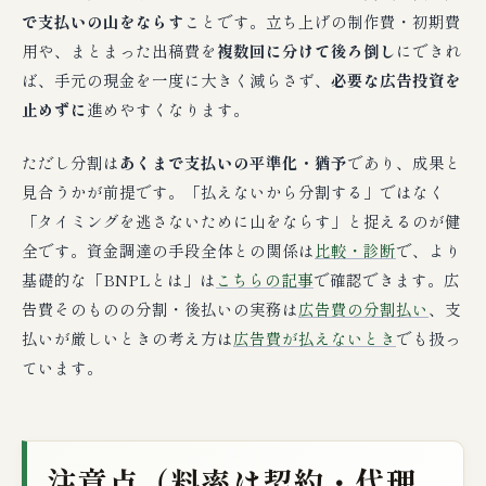
で支払いの山をならす
ことです。立ち上げの制作費・初期費
用や、まとまった出稿費を
複数回に分けて後ろ倒し
にできれ
ば、手元の現金を一度に大きく減らさず、
必要な広告投資を
止めずに
進めやすくなります。
ただし分割は
あくまで支払いの平準化・猶予
であり、成果と
見合うかが前提です。「払えないから分割する」ではなく
「タイミングを逃さないために山をならす」と捉えるのが健
全です。資金調達の手段全体との関係は
比較・診断
で、より
基礎的な「BNPLとは」は
こちらの記事
で確認できます。広
告費そのものの分割・後払いの実務は
広告費の分割払い
、支
払いが厳しいときの考え方は
広告費が払えないとき
でも扱っ
ています。
注意点（料率は契約・代理