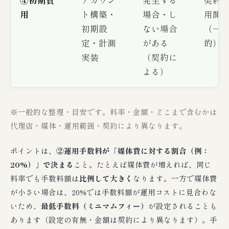
用
ト構築・
場合・し
用開
初期設
ない場合
（一
定・計測
がある
的）
実装
（契約に
よる）
※一般的な整理・目安です。料率・金額・どこまで含むかは
代理店・媒体・運用範囲・契約により異なります。
ポイントは、
②運用手数料が「媒体費に対する割合（例：
20%）」で決まる
こと。たとえば媒体費が増えれば、同じ
料率でも手数料額は
比例して大きく
なります。一方で媒体費
が小さい場合は、20%では手数料額が運用コストに見合わな
いため、
最低手数料（ミニマムフィー）
が設定されることも
あります（設定の有無・金額は契約により異なります）。手