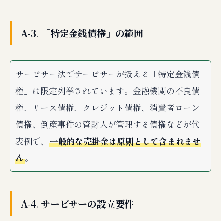
Q1：中小企業の売掛金回収はサービサーで対
応してもらえますか？
A-3. 「特定金銭債権」の範囲
Q2：サービサーの方が弁護士より安いと聞き
ましたが本当ですか？
Q3：サービサーは取立てが厳しいイメージが
サービサー法でサービサーが扱える「特定金銭債
ありますが？
権」は限定列挙されています。金融機関の不良債
Q4：「債権回収コンサル」と名乗る業者に依
頼しても大丈夫ですか？
権、リース債権、クレジット債権、消費者ローン
Q5：サービサーへの債権譲渡で個人情報の問
債権、倒産事件の管財人が管理する債権などが代
題はないですか？
表例で、
一般的な売掛金は原則として含まれませ
Q6：サービサーは何社くらいあるのですか？
ん
。
Q7：サービサーと弁護士を併用するメリット
はありますか？
Q8：サービサー譲渡したら、その後の交渉は
サービサーに任せきりで大丈夫ですか？
A-4. サービサーの設立要件