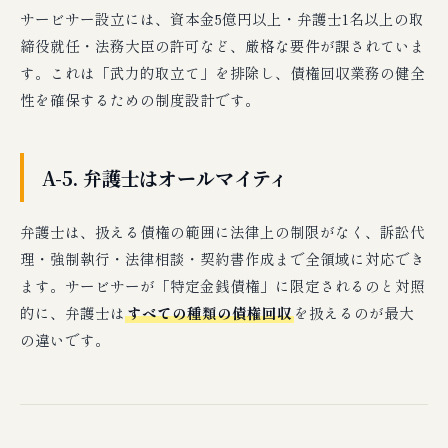
🔗 関連記事
サービサー設立には、資本金5億円以上・弁護士1名以上の取
締役就任・法務大臣の許可など、厳格な要件が課されていま
📚 債権回収・弁護士選び クラスタ｜全4記事の
早見表
す。これは「武力的取立て」を排除し、債権回収業務の健全
性を確保するための制度設計です。
A-5. 弁護士はオールマイティ
弁護士は、扱える債権の範囲に法律上の制限がなく、訴訟代
理・強制執行・法律相談・契約書作成まで全領域に対応でき
ます。サービサーが「特定金銭債権」に限定されるのと対照
的に、弁護士は
すべての種類の債権回収
を扱えるのが最大
の違いです。