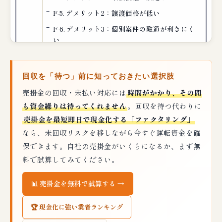
F-5. デメリット2：譲渡価格が低い
F-6. デメリット3：個別案件の融通が利きにく
い
🧭 企業の選び方フローチャート｜どちらに
回収を「待つ」前に知っておきたい選択肢
頼むべきかの判断軸
売掛金の回収・未払い対応には
時間がかかり、その間
G-1. STEP1：債権の種類を確認
も資金繰りは待ってくれません
。回収を待つ代わりに
G-2. STEP2：案件規模・件数を確認
売掛金を最短即日で現金化する「ファクタリング」
G-3. STEP3：時間軸・資金化ニーズを確認
なら、未回収リスクを移しながら今すぐ運転資金を確
G-4. STEP4：個別案件の特殊事情を考慮
保できます。自社の売掛金がいくらになるか、まず無
料で試算してみてください。
G-5. STEP5：費用対効果の最終確認
📊 売掛金を無料で試算する →
🏭 業種別・どちらが向くかの判断例
H-1. 金融機関（銀行・信金）
🏆 現金化に強い業者ランキング