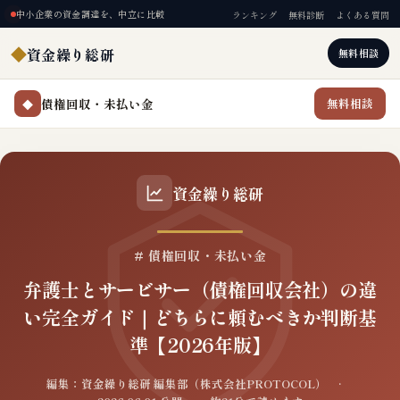
中小企業の資金調達を、中立に比較
ランキング
無料診断
よくある質問
◆
資金繰り総研
無料相談
債権回収・未払い金
無料相談
◆
資金繰り総研
# 債権回収・未払い金
弁護士とサービサー（債権回収会社）の違
い完全ガイド｜どちらに頼むべきか判断基
準【2026年版】
編集：資金繰り総研 編集部（株式会社PROTOCOL） ·