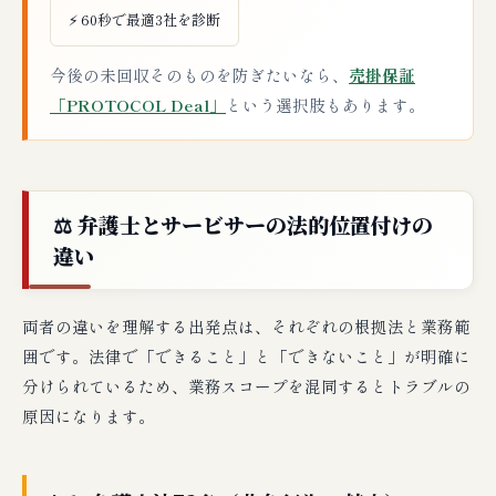
H-2. リース会社・クレジット会社
⚡ 60秒で最適3社を診断
H-3. 建設業（下請・元請）
H-4. IT・SI企業
今後の未回収そのものを防ぎたいなら、
売掛保証
「PROTOCOL Deal」
という選択肢もあります。
H-5. 不動産業（賃料回収）
⚠️ 「闇金まがい」「非弁業者」を見抜く方
法
⚖️ 弁護士とサービサーの法的位置付けの
I-1. 非弁業者の典型的特徴
違い
I-2. 法務省サービサー許可業者リストの確認
I-3. 日本弁護士連合会・弁護士会の確認
両者の違いを理解する出発点は、それぞれの根拠法と業務範
I-4. 非弁業者に依頼するリスク
囲です。法律で「できること」と「できないこと」が明確に
I-5. 「コンサル」名目の脱法行為に注意
分けられているため、業務スコープを混同するとトラブルの
原因になります。
🔄 サービサー利用が現実的な3つのシナリオ
J-1. シナリオ1：金融機関由来の債権を保有して