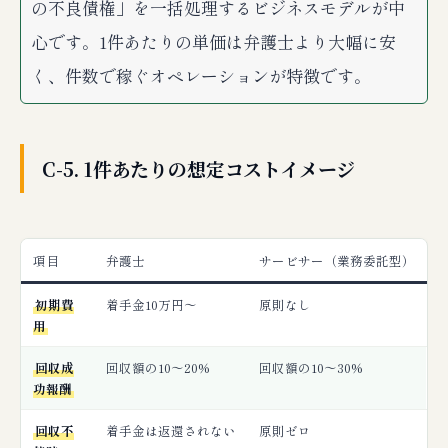
の不良債権」を一括処理するビジネスモデルが中
心です。1件あたりの単価は弁護士より大幅に安
く、件数で稼ぐオペレーションが特徴です。
C-5. 1件あたりの想定コストイメージ
項目
弁護士
サービサー（業務委託型）
初期費
着手金10万円〜
原則なし
用
回収成
回収額の10〜20%
回収額の10〜30%
功報酬
回収不
着手金は返還されない
原則ゼロ