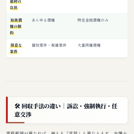
能時の
負担
取扱債
あらゆる債権
特定金銭債権のみ
権の制
約
得意な
個別案件・複雑案件
大量同種債権
案件
🛠 回収手法の違い｜訴訟・強制執行・任
意交渉
業務範囲が異なれば、使える「武器」も異なります。弁護士