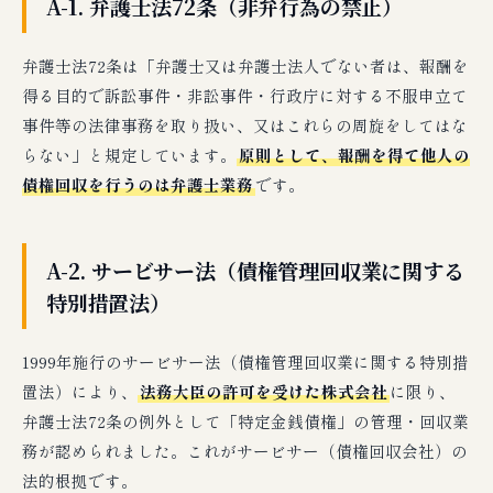
A-1. 弁護士法72条（非弁行為の禁止）
いる
J-2. シナリオ2：自社債権を不良債権として処
弁護士法72条は「弁護士又は弁護士法人でない者は、報酬を
理したい
得る目的で訴訟事件・非訟事件・行政庁に対する不服申立て
J-3. シナリオ3：大量同種債権の発生
事件等の法律事務を取り扱い、又はこれらの周旋をしてはな
J-4. シナリオで共通する条件
らない」と規定しています。
原則として、報酬を得て他人の
J-5. 弁護士との併用が最適解になることも
債権回収を行うのは弁護士業務
です。
🛡 サービサー・弁護士併用の実務フロー
A-2. サービサー法（債権管理回収業に関する
K-1. 通常売掛金のエイジング管理
特別措置法）
K-2. 弁護士介入による法的回収
K-3. 回収困難時のサービサー譲渡判断
1999年施行のサービサー法（債権管理回収業に関する特別措
K-4. 税務処理との連動
置法）により、
法務大臣の許可を受けた株式会社
に限り、
K-5. 次年度以降の与信管理見直し
弁護士法72条の例外として「特定金銭債権」の管理・回収業
務が認められました。これがサービサー（債権回収会社）の
❓ FAQ｜弁護士vsサービサーに関する8問
法的根拠です。