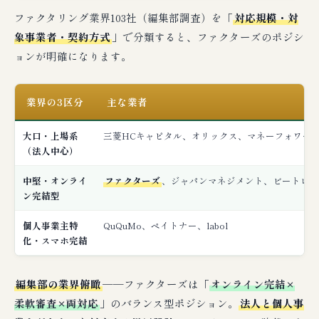
ファクタリング業界103社（編集部調査）を「
対応規模・対
象事業者・契約方式
」で分類すると、ファクターズのポジシ
ョンが明確になります。
業界の3区分
主な業者
大口・上場系
三菱HCキャピタル、オリックス、マネーフォワード
（法人中心）
中堅・オンライ
ファクターズ
、ジャパンマネジメント、ビートレー
ン完結型
個人事業主特
QuQuMo、ペイトナー、labol
化・スマホ完結
編集部の業界俯瞰
──ファクターズは「
オンライン完結×
柔軟審査×両対応
」のバランス型ポジション。
法人と個人事