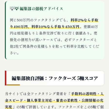
💡
💡 編集部の節税アドバイス
同じ500万円のファクタリングでも、
料率2%なら手取
り490万円、料率10%なら手取り450万円
。差額40万
円は相見積もりと条件交渉で取りに行く価値あり。売
掛先の信用力が高いケースでは、必ずファクターズと
他2社で同条件の見積もりを取って料率を比較してくだ
さい。
編集部独自評価：ファクターズ 5軸スコア
当サイトでは全ファクタリング業者を「
手数料の透明性・入
金スピード・個人事業主対応・審査の柔軟性・公開情報の充
実度
」の5軸で評価しています。ファクターズをこの5軸で個