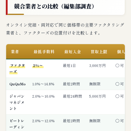
競合業者との比較（編集部調査）
オンライン完結・両対応で同じ価格帯の主要ファクタリング
業者と、ファクターズの位置付けを比較します。
業者
最低手数料
最短入金
買取上限
個人事
ファクタ
2%〜
最短1日
3,000万円
◯ 可
ーズ
QuQuMo
1.0%〜14.8%
最短2時間
無制限
◯ 可
ジャパン
2.0%〜10.0%
最短24時間
5,000万円
◯ 可
マネジメ
ント
ビートレ
2.0%〜12.0%
最短2時間
無制限
◯ 可
ーディン