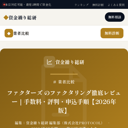
本日対応可能・最短2時間で資金化
ランキング
無料診断
よくある質問
◆
資金繰り総研
無料相談
業者比較
無料診断
◆
資金繰り総研
# 業者比較
ファクターズ のファクタリング徹底レビュ
ー｜手数料・評判・申込手順【2026年
版】
編集：資金繰り総研 編集部（株式会社PROTOCOL） ·