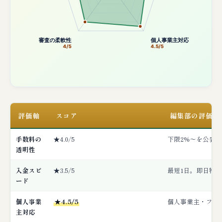
審査の柔軟性
個人事業主対応
4/5
4.5/5
評価軸
スコア
編集部の評価コ
手数料の
★4.0/5
下限2%〜を公表
透明性
入金スピ
★3.5/5
最短1日。即日特化
ード
個人事業
★4.5/5
個人事業主・フリ
主対応