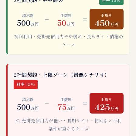
2社間契約・やや高め
料率 10%
手取り
請求額
手数料
−
=
450
500
50
万円
万円
万円
初回利用・売掛先信用力やや弱め・長めサイト債権の
ケース
2社間契約・上限ゾーン（最悪シナリオ）
料率 15%
手取り
請求額
手数料
−
=
425
500
75
万円
万円
万円
⚠️ 売掛先信用力が低い・長期サイト・初回など不利
条件が重なるケース