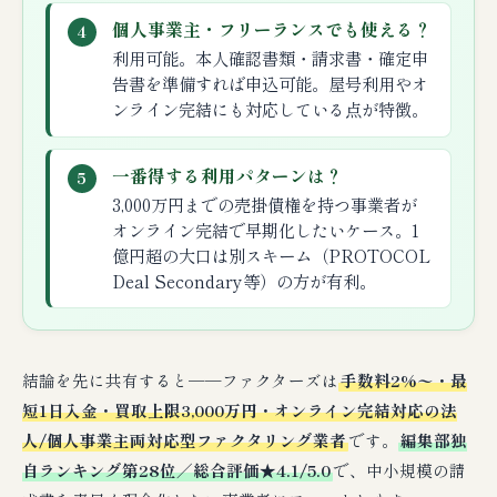
個人事業主・フリーランスでも使える？
4
利用可能。本人確認書類・請求書・確定申
告書を準備すれば申込可能。屋号利用やオ
ンライン完結にも対応している点が特徴。
一番得する利用パターンは？
5
3,000万円までの売掛債権を持つ事業者が
オンライン完結で早期化したいケース。1
億円超の大口は別スキーム（PROTOCOL
Deal Secondary等）の方が有利。
結論を先に共有すると──ファクターズは
手数料2%〜・最
短1日入金・買取上限3,000万円・オンライン完結対応の法
人/個人事業主両対応型ファクタリング業者
です。
編集部独
自ランキング第28位／総合評価★4.1/5.0
で、中小規模の請