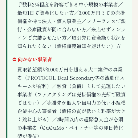
手数料2%程度を許容できる中小規模の事業者／
最短1日で資金化したい方／3,000万円までの売掛
債権を持つ法人・個人事業主／フリーランスで銀
行・公庫融資が間に合わない方／来店せずオンラ
インで完結させたい方／取引先に資金繰り状況を
知られたくない（債権譲渡通知を避けたい）方
⛔ 向かない事業者
買取希望額が3,000万円を超える大口案件の事業
者（PROTOCOL Deal Secondary等の流動化ス
キームが有利）／融資（負債）として処理したい
事業者（ファクタリングは売掛債権の売却で融資
ではない）／売掛先が個人や信用力の低い小規模
企業中心の事業者（債権の質が低いと料率が大き
く跳ね上がる）／2時間以内の超緊急入金が必須
の事業者（QuQuMo・ペイトナー等の即日特化
型が優位）