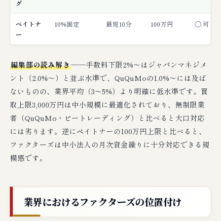
グ
ペイトナ
10%固定
最短10分
100万円
◯ 可
ー
編集部の読み解き
──手数料下限2%〜はジャパンマネジメ
ント（2.0%〜）と並ぶ水準で、QuQuMoの1.0%〜には及ば
ないものの、業界平均（3〜5%）より明確に低水準です。買
取上限3,000万円は中小規模に最適化されており、無制限業
者（QuQuMo・ビートレーディング）と比べると大口対応
には劣ります。逆にペイトナーの100万円上限と比べると、
ファクターズは中小法人の月次資金繰りに十分対応できる規
模感です。
業界におけるファクターズの位置付け