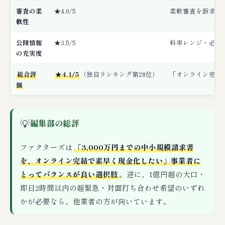
審査の柔
★4.0/5
柔軟審査を訴求。
軟性
公開情報
★3.5/5
料率レンジ・必要
の充実度
総合評
★4.1/5
（独自ランキング第28位）
「オンライン完結
価
💡
編集部の総評
ファクターズは
「3,000万円までの中小規模請求書
を、オンライン完結で素早く現金化したい」事業者に
とってバランスが良い選択肢
。逆に、1億円超の大口・
即日2時間以内の超緊急・対面打ち合わせ希望のいずれ
かが必要なら、他業者の方が向いています。