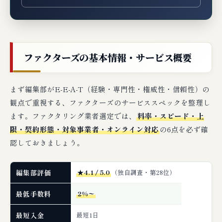
典型的な審査落ち理由
ファクターズで審査落ちた場合の次の一手
ファクターズの基本情報・サービス概要
ファクターズの代替案（編集部厳選3社）
編集部の最終判断：ファクターズはこんな
まず編集部がE-E-A-T（経験・専門性・権威性・信頼性）の
事業者に最適
観点で重視する、ファクターズのサービススペックを整理し
ます。ファクタリング業者選定では、
料率・スピード・上
🔗 関連記事（編集部おすすめ）
限・契約形態・対象事業者・オンライン対応
の6点を必ず確
認しておきましょう。
編集部評価
★4.1 / 5.0
（独自調査・第28位）
最低手数料
2%〜
最短入金
最短1日