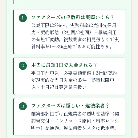
ファクターズの手数料は実際いくら？
1
公表下限は2%〜。実勢料率は売掛先信用
力・契約形態（2社間/3社間）・継続利用
の有無で変動。複数業者の相見積もりで実
質料率を1〜3%圧縮できる可能性あり。
本当に最短1日で入金される？
2
平日午前申込＋必要書類完備＋2社間契約
が現実的な当日入金の条件。15時以降申
込・土日祝は翌営業日扱い。
ファクターズは怪しい・違法業者？
3
編集部評価では正規業者の透明性基準（契
約書交付・ノンリコース原則・料率レンジ
明示）を通過。違法業者リスクは低水準。