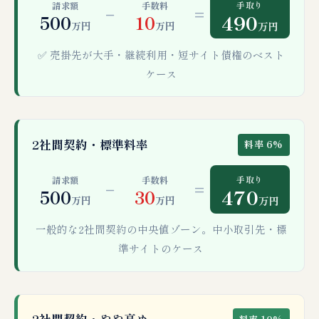
手取り
請求額
手数料
−
=
490
500
10
万円
万円
万円
✅ 売掛先が大手・継続利用・短サイト債権のベスト
ケース
2社間契約・標準料率
料率 6%
手取り
請求額
手数料
−
=
470
500
30
万円
万円
万円
一般的な2社間契約の中央値ゾーン。中小取引先・標
準サイトのケース