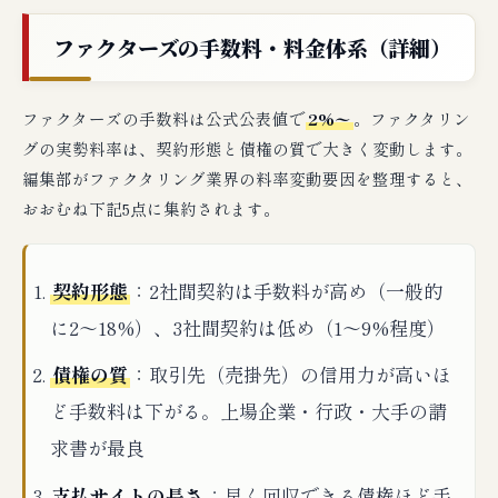
ファクターズの手数料・料金体系（詳細）
ファクターズの手数料は公式公表値で
2%〜
。ファクタリン
グの実勢料率は、契約形態と債権の質で大きく変動します。
編集部がファクタリング業界の料率変動要因を整理すると、
おおむね下記5点に集約されます。
契約形態
：2社間契約は手数料が高め（一般的
に2〜18%）、3社間契約は低め（1〜9%程度）
債権の質
：取引先（売掛先）の信用力が高いほ
ど手数料は下がる。上場企業・行政・大手の請
求書が最良
支払サイトの長さ
：早く回収できる債権ほど手