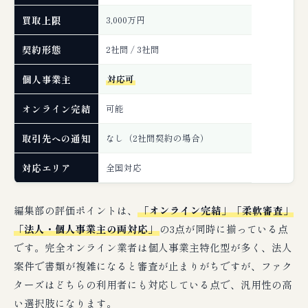
買取上限
3,000万円
契約形態
2社間 / 3社間
個人事業主
対応可
オンライン完結
可能
取引先への通知
なし（2社間契約の場合）
対応エリア
全国対応
編集部の評価ポイントは、
「オンライン完結」「柔軟審査」
「法人・個人事業主の両対応」
の3点が同時に揃っている点
です。完全オンライン業者は個人事業主特化型が多く、法人
案件で書類が複雑になると審査が止まりがちですが、ファク
ターズはどちらの利用者にも対応している点で、汎用性の高
い選択肢になります。