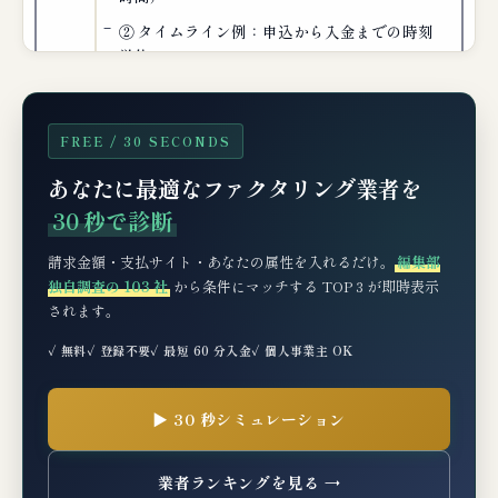
② タイムライン例：申込から入金までの時刻
単位フロー
③ 申込から入金までの4ステップ（公式フロ
ー）
FREE / 30 SECONDS
📊 仕訳・税務処理（経理担当者向け）
あなたに最適なファクタリング業者を
30 秒で診断
例：500万円の売掛金を料率5%で2社間ファク
タリング
請求金額・支払サイト・あなたの属性を入れるだけ。
編集部
消費税の取扱い
独自調査の 103 社
から条件にマッチする TOP 3 が即時表示
されます。
あなたの条件でファクターズの概算を出し
✓ 無料
✓ 登録不要
✓ 最短 60 分入金
✓ 個人事業主 OK
てみる
🧪 編集部の実機検証コメント
▶ 30 秒シミュレーション
🆘 もしファクターズの審査に落ちたら？次
業者ランキングを見る →
の一手3選