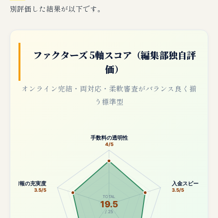
別評価した結果が以下です。
ファクターズ 5軸スコア（編集部独自評
価）
オンライン完結・両対応・柔軟審査がバランス良く揃
う標準型
手数料の透明性
4/5
公開情報の充実度
入金スピード
3.5/5
3.5/5
TOTAL
19.5
/ 25