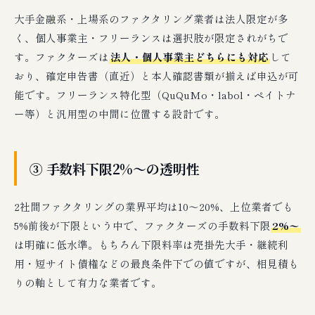
大手金融系・上場系のファクタリング業者は法人限定が多
く、個人事業主・フリーランスは選択肢が限定されがちで
す。ファクターズは
法人・個人事業主どちらにも対応
して
おり、確定申告書（直近）と本人確認書類が揃えば申込が可
能です。フリーランス特化型（QuQuMo・labol・ペイトナ
ー等）と汎用型の中間に位置する設計です。
③ 手数料下限2%〜の透明性
2社間ファクタリングの業界平均は10〜20%、上位業者でも
5%前後が下限という中で、ファクターズの手数料下限
2%〜
は明確に低水準。もちろん下限料率は売掛先大手・継続利
用・短サイト債権などの最良条件下での値ですが、相見積も
りの軸として有力な業者です。