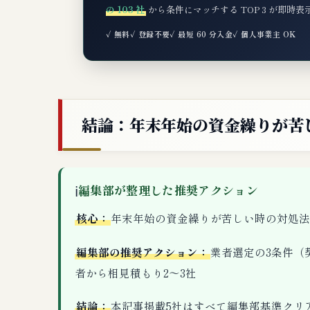
の 103 社
から条件にマッチする TOP 3 が即時
✓ 無料
✓ 登録不要
✓ 最短 60 分入金
✓ 個人事業主 OK
結論：年末年始の資金繰りが苦
ℹ
編集部が整理した推奨アクション
核心：
年末年始の資金繰りが苦しい時の対処法
編集部の推奨アクション：
業者選定の3条件（
者から相見積もり2〜3社
結論：
本記事掲載5社はすべて編集部基準クリ