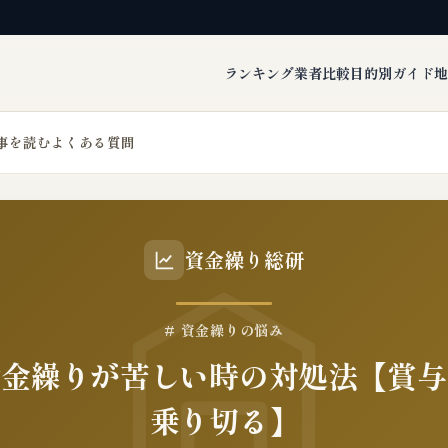
ランキング
業者比較
目的別ガイド
地
事を読む
よくある質問
資金繰り総研
# 資金繰りの悩み
資金繰りが苦しい時の対処法【賞与
乗り切る】