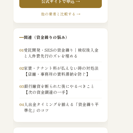
公式サイトで申込 →
他の業者と比較する →
関連（資金繰りの悩み）
受託開発・SESの資金繰り｜検収後入金
01
と人件費先行のズレを埋める
家賃・テナント料が払えない時の対処法
02
【店舗・事務所の賃料滞納を防ぐ】
銀行融資を断られた後にやるべきこと
03
【次の資金調達の一手】
入出金タイミングを揃える「資金繰り平
04
準化」のコツ