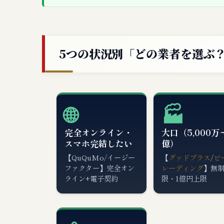
5つの状況別「どの業者を選ぶ
🌐
🏭
完全オンライン・
大口（5,000万
スマホ完結したい
億）
【QuQuMo/イージー
【
グッドプラス
/
ビ
ファクター】完全オン
レーディング
】無
ライン+電子契約
限・1億円上限