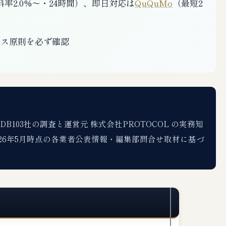
料率2.0%〜・24時間）、即日対応は
QuQuMo
（最短2
ース原則を必ず確認
103社の調査と運営元 株式会社PROTOCOL の実務知
26年5月時点の各業者公表情報・編集部問合せ取材に基づ