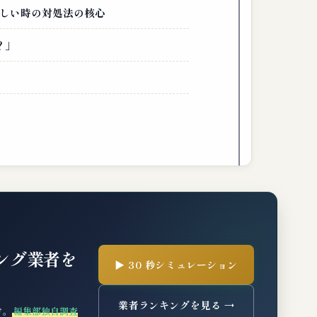
しい時の対処法の核心
？」
ング業者を
▶ 30 秒シミュレーション
業者ランキングを見る →
け。
編集部独自調査