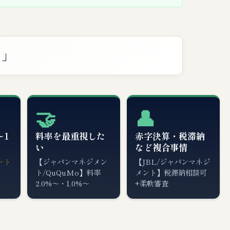
？」
🤝
👤
〜1
料率を最重視した
赤字決算・税滞納
い
など複合事情
ート
【ジャパンマネジメン
【JBL/ジャパンマネジ
制
ト/QuQuMo】料率
メント】税滞納相談可
2.0%〜・1.0%〜
+柔軟審査