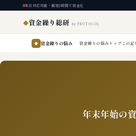
本日対応可能・最短2時間で資金化
資金繰り総研
◆
by PROTOCOL
資金繰りの悩み
資金繰りの悩みトップ
この記
◆
年末年始の