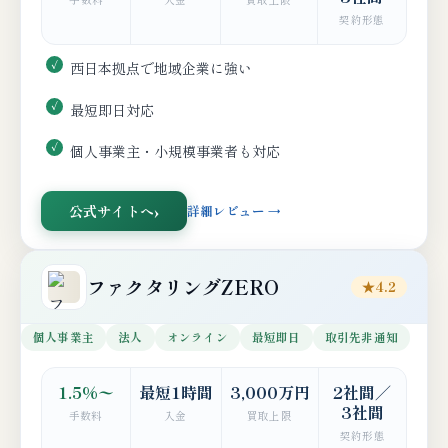
契約形態
西日本拠点で地域企業に強い
最短即日対応
個人事業主・小規模事業者も対応
公式サイトへ
詳細レビュー →
ファクタリングZERO
★4.2
個人事業主
法人
オンライン
最短即日
取引先非通知
1.5%〜
最短1時間
3,000万円
2社間／
3社間
手数料
入金
買取上限
契約形態