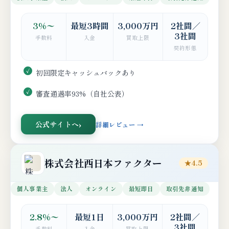
3%〜
最短3時間
3,000万円
2社間／
3社間
手数料
入金
買取上限
契約形態
初回限定キャッシュバックあり
審査通過率93%（自社公表）
公式サイトへ
詳細レビュー →
株式会社西日本ファクター
★4.5
個人事業主
法人
オンライン
最短即日
取引先非通知
2.8%〜
最短1日
3,000万円
2社間／
3社間
手数料
入金
買取上限