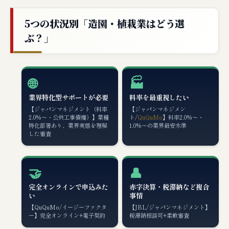
5つの状況別「造園・植栽業はどう選
ぶ？」
🌐
🏭
業界特化型サポートが必要
料率を最重視したい
【ジャパンマネジメント（料率
【ジャパンマネジメン
2.0%〜・公共工事債権）】業種
ト/
QuQuMo
】料率2.0%〜・
特化部署あり、業界実態を理解
1.0%〜の業界最安水準
した審査
🤝
👤
完全オンラインで申込みた
赤字決算・税滞納など複合
い
事情
【QuQuMo/イージーファクタ
【JBL/ジャパンマネジメント】
ー】完全オンライン+電子契約
税滞納相談可+柔軟審査