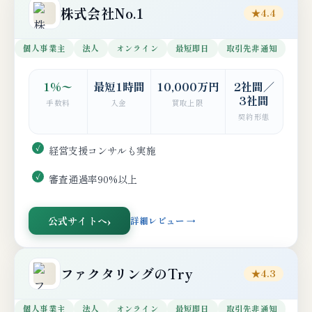
株式会社No.1
★4.4
個人事業主
法人
オンライン
最短即日
取引先非通知
1%〜
最短1時間
10,000万円
2社間／
3社間
手数料
入金
買取上限
契約形態
経営支援コンサルも実施
審査通過率90%以上
公式サイトへ
詳細レビュー →
ファクタリングのTry
★4.3
個人事業主
法人
オンライン
最短即日
取引先非通知