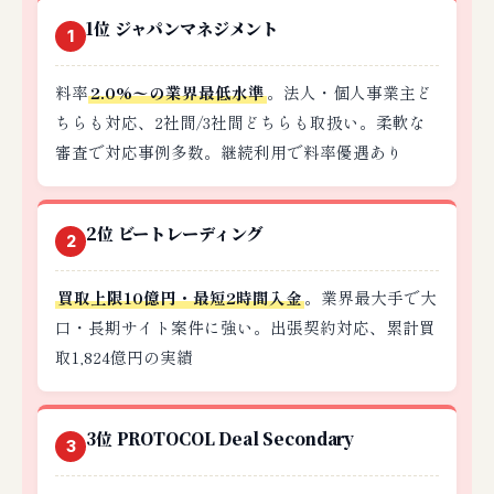
1位 ジャパンマネジメント
1
料率
2.0%〜の業界最低水準
。法人・個人事業主ど
ちらも対応、2社間/3社間どちらも取扱い。柔軟な
審査で対応事例多数。継続利用で料率優遇あり
2位 ビートレーディング
2
買取上限10億円・最短2時間入金
。業界最大手で大
口・長期サイト案件に強い。出張契約対応、累計買
取1,824億円の実績
3位 PROTOCOL Deal Secondary
3