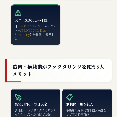
⚠️
大口（5,000万〜1億）
【
グッドプラス
/ビートレーディ
ング/
PROTOCOL Deal
Secondary
】無制限・1億円上
限
造園・植栽業がファクタリングを使う5大
メリット
🚀
📋
最短2時間〜即日入金
無担保・無保証人
2社間ファクタリングなら申込か
不動産担保や代表者個人保証な
ら入金まで2〜24時間で完結
しで資金調達可能