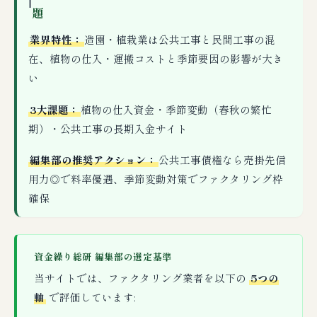
ℹ
題
業界特性：
造園・植栽業は公共工事と民間工事の混
在、植物の仕入・運搬コストと季節要因の影響が大き
い
3大課題：
植物の仕入資金・季節変動（春秋の繁忙
期）・公共工事の長期入金サイト
編集部の推奨アクション：
公共工事債権なら売掛先信
用力◎で料率優遇、季節変動対策でファクタリング枠
確保
資金繰り総研 編集部の選定基準
当サイトでは、ファクタリング業者を以下の
5つの
軸
で評価しています: