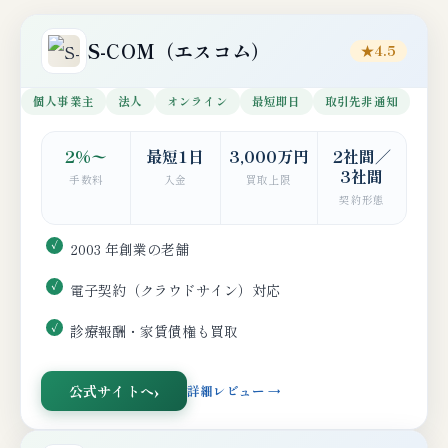
S-COM（エスコム）
★4.5
個人事業主
法人
オンライン
最短即日
取引先非通知
2%〜
最短1日
3,000万円
2社間／
3社間
手数料
入金
買取上限
契約形態
2003 年創業の老舗
電子契約（クラウドサイン）対応
診療報酬・家賃債権も買取
公式サイトへ
詳細レビュー →