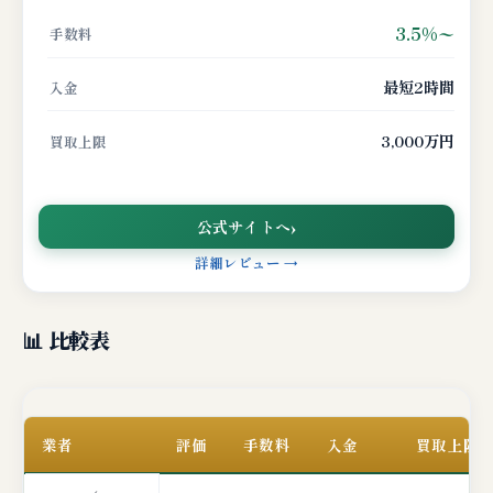
3.5%〜
手数料
最短2時間
入金
3,000万円
買取上限
公式サイトへ
詳細レビュー →
📊 比較表
業者
評価
手数料
入金
買取上限