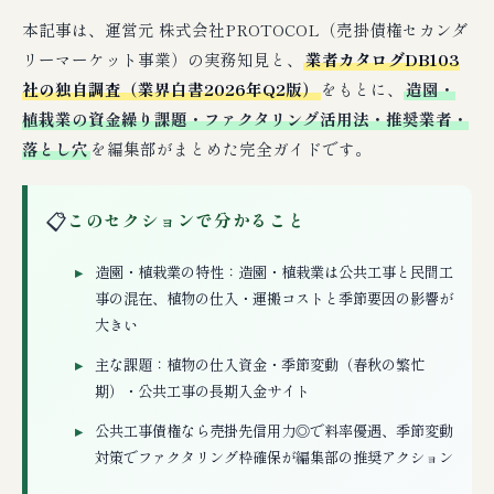
本記事は、運営元 株式会社PROTOCOL（売掛債権セカンダ
リーマーケット事業）の実務知見と、
業者カタログDB103
社の独自調査（業界白書2026年Q2版）
をもとに、
造園・
植栽業の資金繰り課題・ファクタリング活用法・推奨業者・
落とし穴
を編集部がまとめた完全ガイドです。
📋
このセクションで分かること
造園・植栽業の特性：造園・植栽業は公共工事と民間工
事の混在、植物の仕入・運搬コストと季節要因の影響が
大きい
主な課題：植物の仕入資金・季節変動（春秋の繁忙
期）・公共工事の長期入金サイト
公共工事債権なら売掛先信用力◎で料率優遇、季節変動
対策でファクタリング枠確保が編集部の推奨アクション