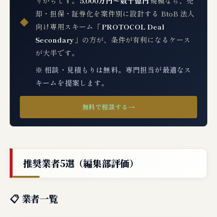
りがちです。
5,000万円〜数十億円
規模なら、売
却・担保・証券化を案件別に設計する BtoB 法人
◆
向け専用スキーム「
PROTOCOL Deal
Secondary
」の方が、条件が有利になるケース
が大半です。
※ 相談・見積もりは無料。専門担当が最適なス
キームを提案します。
無料で相談する
→
推奨業者5選（編集部評価）
📋 業者一覧