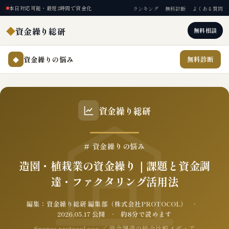
本日対応可能・最短2時間で資金化
ランキング
無料診断
よくある質問
◆
資金繰り総研
無料相談
資金繰りの悩み
無料診断
◆
資金繰り総研
# 資金繰りの悩み
造園・植栽業の資金繰り｜課題と資金調
達・ファクタリング活用法
編集：資金繰り総研 編集部（株式会社PROTOCOL） ·
2026.05.17 公開 · 約8分で読めます
finance.protocol.ooo ／ 資金調達の総合比較メディア