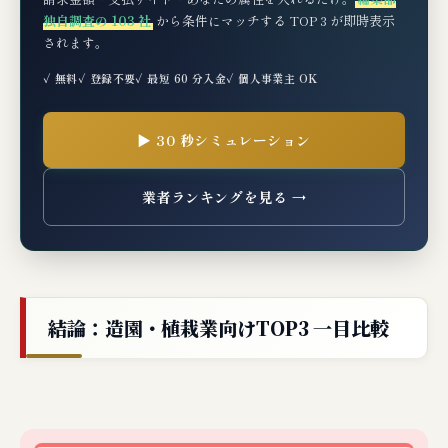
独自調査の 103 社
から条件にマッチする TOP 3 が即時表示
されます。
✓ 無料
✓ 登録不要
✓ 最短 60 分入金
✓ 個人事業主 OK
▶ 30 秒シミュレーション
業者ランキングを見る →
結論：造園・植栽業向けTOP3 一目比較