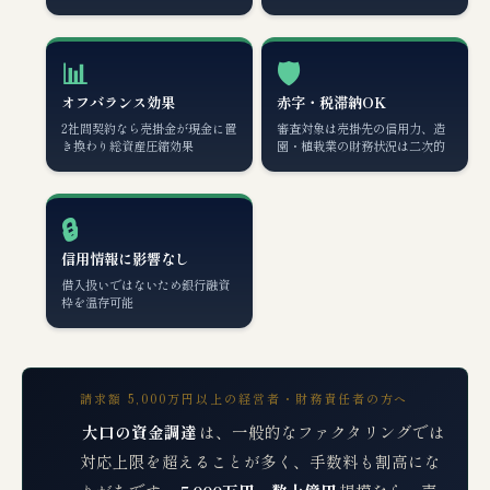
📊
🛡️
オフバランス効果
赤字・税滞納OK
2社間契約なら売掛金が現金に置
審査対象は売掛先の信用力、造
き換わり総資産圧縮効果
園・植栽業の財務状況は二次的
🔒
信用情報に影響なし
借入扱いではないため銀行融資
枠を温存可能
請求額 5,000万円以上の経営者・財務責任者の方へ
大口の資金調達
は、一般的なファクタリングでは
対応上限を超えることが多く、手数料も割高にな