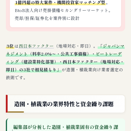
1億円超の特大案件・機関投資家マッチング型
。
BtoB法人向け売掛債権セカンダリーマーケット。
売却/担保/証券化を案件別に設計
3位
は
西日本ファクター
（地場対応・即日）。
「
ジャパンマ
ネジメント
（料率2.0%〜・公共工事債権）・
ビートレーデ
ィング
（建設業特化部署）・西日本ファクター（地場対応・
即日）の3社で相見積もり」
が造園・植栽業向け業者選定の
鉄則です。
造園・植栽業の業界特性と資金繰り課題
編集部が分析した造園・植栽業固有の資金繰り課