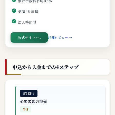
累計手数料平均 3.5%
業歴 15 年超
法人特化型
公式サイトへ
詳細レビュー →
申込から入金までの4ステップ
STEP 1
必要書類の準備
半日