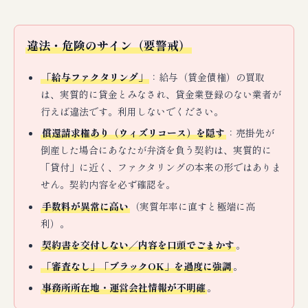
違法・危険のサイン（要警戒）
「給与ファクタリング」
：給与（賃金債権）の買取
は、実質的に貸金とみなされ、貸金業登録のない業者が
行えば違法です。利用しないでください。
償還請求権あり（ウィズリコース）を隠す
：売掛先が
倒産した場合にあなたが弁済を負う契約は、実質的に
「貸付」に近く、ファクタリングの本来の形ではありま
せん。契約内容を必ず確認を。
手数料が異常に高い
（実質年率に直すと極端に高
利）。
契約書を交付しない／内容を口頭でごまかす
。
「審査なし」「ブラックOK」を過度に強調
。
事務所所在地・運営会社情報が不明確
。