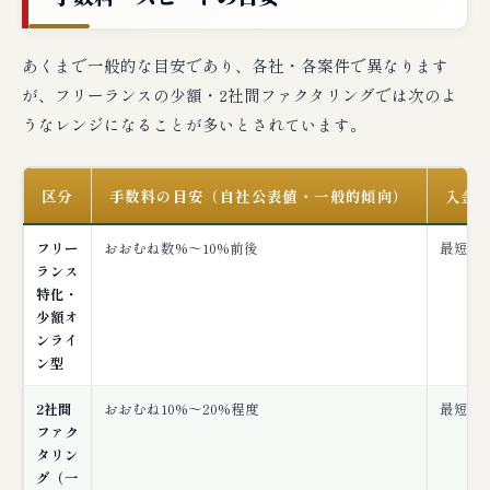
あくまで一般的な目安であり、各社・各案件で異なります
が、フリーランスの少額・2社間ファクタリングでは次のよ
うなレンジになることが多いとされています。
区分
手数料の目安（自社公表値・一般的傾向）
入金
フリー
おおむね数%〜10%前後
最短即
ランス
特化・
少額オ
ンライ
ン型
2社間
おおむね10%〜20%程度
最短即
ファク
タリン
グ（一