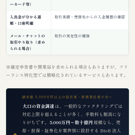
ーカード等）
入出金が分かる通
取引実績・売掛先からの入金履歴の確認
帳・口座明細
メール・チャットの
取引の実在性の補強
取引やり取り（求め
られる場合）
※確定申告書や開業届を求められる場合もありますが、フリ
ーランス特化型では簡略化されているサービスもあります。
請求額 5,000万円以上の経営者・財務責任者の方へ
大口の資金調達
は、一般的なファクタリングでは
対応上限を超えることが多く、手数料も割高にな
りがちです。
5,000万円〜数十億円
規模なら、売
却・担保・証券化を案件別に設計する BtoB 法人