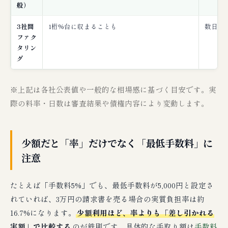
般）
3社間
1桁%台に収まることも
数日〜
ファク
タリン
グ
※上記は各社公表値や一般的な相場感に基づく目安です。実
際の料率・日数は審査結果や債権内容により変動します。
少額だと「率」だけでなく「最低手数料」に
注意
たとえば「手数料5%」でも、最低手数料が5,000円と設定さ
れていれば、3万円の請求書を売る場合の実質負担率は約
16.7%になります。
少額利用ほど、率よりも「差し引かれる
実額」で比較する
のが鉄則です。具体的な手取り額は
手数料