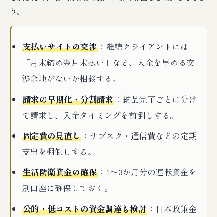
う。
支払いサイトの交渉
：継続クライアントには
「月末締め翌月末払い」など、入金を早める交
渉余地がないか相談する。
請求の早期化・分割請求
：納品完了ごとに分け
て請求し、入金タイミングを前倒しする。
固定費の見直し
：サブスク・通信費などの定期
支出を棚卸しする。
生活防衛資金の確保
：1〜3か月分の運転資金を
別口座に確保しておく。
公的・低コストの資金調達も検討
：日本政策金