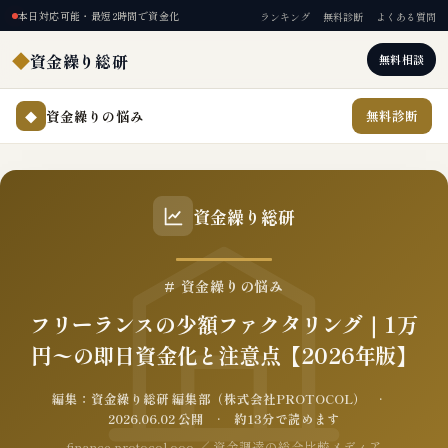
本日対応可能・最短2時間で資金化
ランキング
無料診断
よくある質問
◆
資金繰り総研
無料相談
資金繰りの悩み
無料診断
◆
資金繰り総研
# 資金繰りの悩み
フリーランスの少額ファクタリング｜1万
円〜の即日資金化と注意点【2026年版】
編集：資金繰り総研 編集部（株式会社PROTOCOL） ·
2026.06.02 公開 · 約13分で読めます
finance.protocol.ooo ／ 資金調達の総合比較メディア