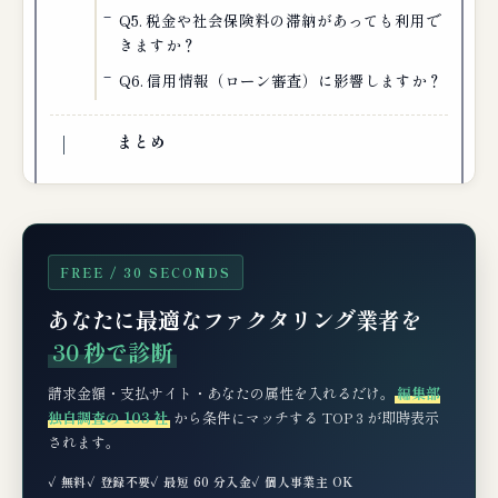
Q5. 税金や社会保険料の滞納があっても利用で
きますか？
Q6. 信用情報（ローン審査）に影響しますか？
まとめ
FREE / 30 SECONDS
あなたに最適なファクタリング業者を
30 秒で診断
請求金額・支払サイト・あなたの属性を入れるだけ。
編集部
独自調査の 103 社
から条件にマッチする TOP 3 が即時表示
されます。
✓ 無料
✓ 登録不要
✓ 最短 60 分入金
✓ 個人事業主 OK