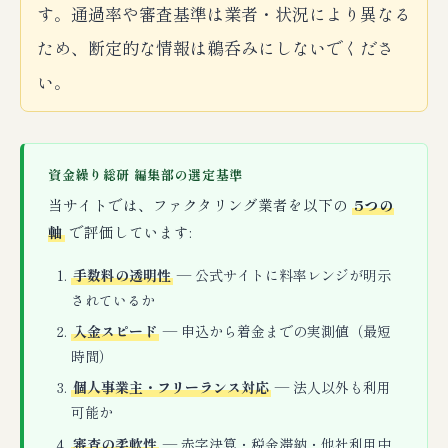
す。通過率や審査基準は業者・状況により異なる
ため、断定的な情報は鵜呑みにしないでくださ
い。
資金繰り総研 編集部の選定基準
当サイトでは、ファクタリング業者を以下の
5つの
軸
で評価しています:
手数料の透明性
— 公式サイトに料率レンジが明示
されているか
入金スピード
— 申込から着金までの実測値（最短
時間）
個人事業主・フリーランス対応
— 法人以外も利用
可能か
審査の柔軟性
— 赤字決算・税金滞納・他社利用中