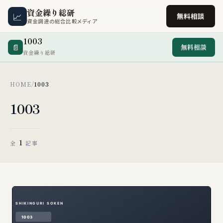
資金繰り総研
📈
無料相談
資金調達の総合比較メディア
1003
📄
無料相談
資金繰り総研
HOME
/
1003
1003
1
全
記事