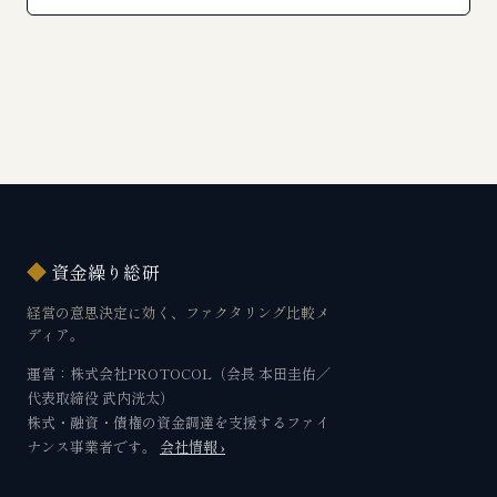
◆
資金繰り総研
経営の意思決定に効く、ファクタリング比較メ
ディア。
運営：株式会社PROTOCOL（会長 本田圭佑／
代表取締役 武内洸太）
株式・融資・債権の資金調達を支援するファイ
ナンス事業者です。
会社情報 ›