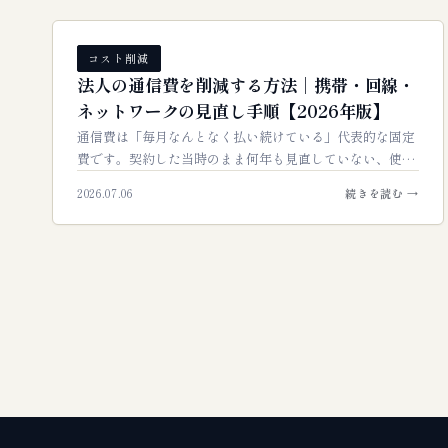
コスト削減
法人の通信費を削減する方法｜携帯・回線・
ネットワークの見直し手順【2026年版】
通信費は「毎月なんとなく払い続けている」代表的な固定
費です。契約した当時のまま何年も見直していない、使っ
ていないオプションが付いたまま、拠点ごとにバラバラの
2026.07.06
続きを読む →
契約……