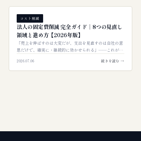
コスト削減
法人の固定費削減 完全ガイド｜8つの見直し
領域と進め方【2026年版】
「売上を伸ばすのは大変だが、支出を見直すのは自社の意
思だけで、確実に・継続的に効かせられる」——これが固
定費削減の最大の価値です。毎月の固定費を1万円下げれ
2026.07.06
続きを読む →
ば年……