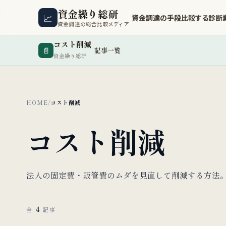
資金繰り総研
📈
資金調達の手段
比較する
診断
資金調達の総合比較メディア
コスト削減
📄
記事一覧
資金繰り総研
HOME
/
コスト削減
コスト削減
法人の固定費・販管費のムダを見直して削減する方法
4
全
記事