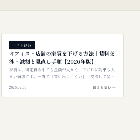
コスト削減
オフィス・店舗の家賃を下げる方法｜賃料交
渉・減額と見直し手順【2026年版】
家賃は、固定費の中でも金額が大きく、下げれば効果も大
きい領域です。一方で「言い出しにくい」「交渉して関係
が悪くなるのが怖い」と手つかずになりがち。本記事で
2026.07.06
続きを読む →
は、賃……