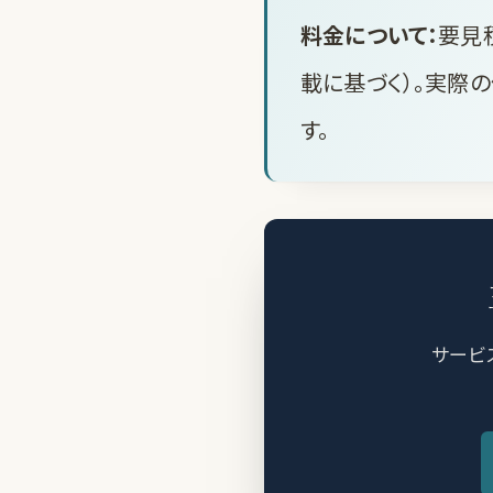
料金について：
要見
載に基づく）。実際
す。
サービ