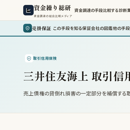
資金繰り総研
資金調達の手段
比較する
診断
資金調達の総合比較メディア
売掛保証
この手段を知る
保証会社の図鑑
他の手段
取引信用保険
三井住友海上 取引信
売上債権の貸倒れ損害の一定部分を補償する