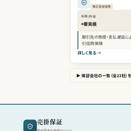
取引信用保険
料率/料金
要見積
取引先の倒産・支払遅延に
引信用保険
詳しく見る →
▶ 保証会社の一覧（全23社）
売掛保証
資金調達の手段のひとつ