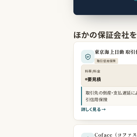
ほかの保証会社を
東京海上日動 取引
取引信用保険
料率/料金
要見積
取引先の倒産・支払遅延に
引信用保険
詳しく見る →
Coface（コファ