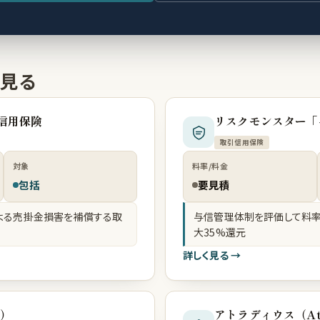
見る
信用保険
リスクモンスター「
取引信用保険
対象
料率/料金
包括
要見積
よる売掛金損害を補償する取
与信管理体制を評価して料率
大35%還元
詳しく見る →
ス）
アトラディウス（Atr