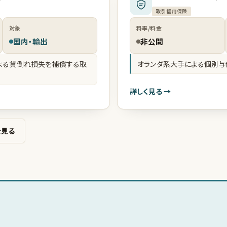
取引信用保険
対象
料率/料金
国内・輸出
非公開
よる貸倒れ損失を補償する取
オランダ系大手による個別
詳しく見る →
を見る